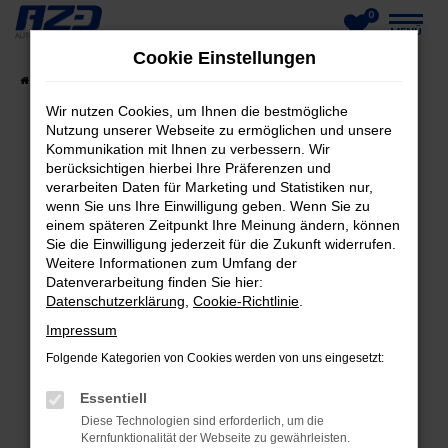
0
Zum
MENÜ
Cookie Einstellungen
Hauptinhalt
Startseite
Fahrzeuge
Fahrzeug-Showroom
springen
Wir nutzen Cookies, um Ihnen die bestmögliche
Nutzung unserer Webseite zu ermöglichen und unsere
Kommunikation mit Ihnen zu verbessern. Wir
berücksichtigen hierbei Ihre Präferenzen und
FEHLER: NETWORK ERROR
verarbeiten Daten für Marketing und Statistiken nur,
wenn Sie uns Ihre Einwilligung geben. Wenn Sie zu
Beim Laden ist ein Fehler aufgetreten.
einem späteren Zeitpunkt Ihre Meinung ändern, können
Hier sind ein paar Tipps, die dir helfen können:
Sie die Einwilligung jederzeit für die Zukunft widerrufen.
Weitere Informationen zum Umfang der
Datenverarbeitung finden Sie hier:
Überprüfe deine Firewall und deine
Datenschutzerklärung
,
Cookie-Richtlinie
.
Internetverbindung.
Laden andere Webseiten, zum Beispiel deine
Impressum
Suchmaschine?
Folgende Kategorien von Cookies werden von uns eingesetzt:
Prüfe deine Browsererweiterungen.
Essentiell
Manche Erweiterungen, wie Werbeblocker,
Diese Technologien sind erforderlich, um die
können das Laden bestimmter Seiten
Kernfunktionalität der Webseite zu gewährleisten.
verhindern. Funktioniert die Seite in einem