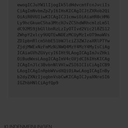
ewogICJuYW1lIjogIk5ldHdvcmtFcnJvciIs
CiAgImNvbmZpZyI6IHsKICAgICJtZXRob2Qi
OiAiR0VUIiwKICAgICJ1cmwiOiAiaHR0cHM6
Ly9hcGkueC5ha3MtcHJvZC5hdWRhcmlzLm5l
dC92MS9jbGllbnRzLzIyOTIvd2Vic2l0ZS12
ZWhpY2xlcy9UQTEwNDEzMCUyMzIxOT9maWVs
ZD1pbnRlcm5hbE51bWJlciZ3ZWJzaXRlPTYw
ZjdjMWExNzFmMzNiNWQ4MzY4MzY4MyIsCiAg
ICAiaGVhZGVycyI6IHt9LAogICAgImJvZHki
OiBudWxsLAogICAgImV4cGVjdCI6IHsKICAg
ICAgInJlc3BvbnNlVHlwZSI6ICIiCiAgICB9
LAogICAgInRpbWVvdXQiOiAwLAogICAgInBy
b2dyZXNzIjogbnVsbCwKICAgICJyaXNreSI6
IGZhbHNlCiAgfQp9
KUNDENMEINUNGEN