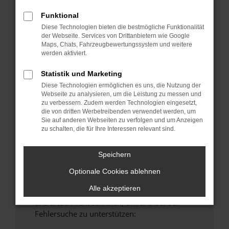
anderen Browser oder in einem privaten
Funktional
Fenster?
Diese Technologien bieten die bestmögliche Funktionalität
Starte dein Gerät neu.
der Webseite. Services von Drittanbietern wie Google
Maps, Chats, Fahrzeugbewertungssystem und weitere
Das kann manchmal helfen, vorübergehende
werden aktiviert.
Probleme zu beheben.
Stelle sicher, dass dein Browser und dein
Statistik und Marketing
Betriebssystem auf dem neuesten Stand
Diese Technologien ermöglichen es uns, die Nutzung der
Webseite zu analysieren, um die Leistung zu messen und
sind.
zu verbessern. Zudem werden Technologien eingesetzt,
Veraltete Software birgt nicht nur ein
die von dritten Werbetreibenden verwendet werden, um
Sicherheitsrisiko, sondern kann auch dazu
Sie auf anderen Webseiten zu verfolgen und um Anzeigen
zu schalten, die für Ihre Interessen relevant sind.
führen, dass bestimmte Funktionen nicht mehr
unterstützt werden.
Speichern
Wende dich an den Webseitenbetreiber.
Wenn du alle oben genannten Schritte versucht
Optionale Cookies ablehnen
hast, kontaktiere uns bitte. Wir werden
Alle akzeptieren
versuchen, das Problem zu beheben. Du kannst
uns diesen Text schicken, um uns bei der
Fehlersuche zu unterstützen: