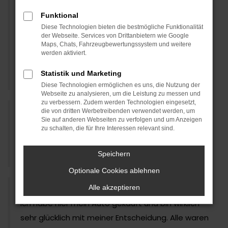
gekümmert und ich bin mit dem Gefühl
Funktional
gegangen, nachdem alles am Auto repariert war
Diese Technologien bieten die bestmögliche Funktionalität
plus TÜV, ehrlich und kompetent betreut worden
der Webseite. Services von Drittanbietern wie Google
Maps, Chats, Fahrzeugbewertungssystem und weitere
zu sein. Gerade in heutiger Zeit zeigt sich , dass
werden aktiviert.
Ehrlichkeit nicht selbstverständlich ist.
Statistik und Marketing
Sabine B., 08.05.2026
Diese Technologien ermöglichen es uns, die Nutzung der
Webseite zu analysieren, um die Leistung zu messen und
zu verbessern. Zudem werden Technologien eingesetzt,
die von dritten Werbetreibenden verwendet werden, um
Sie auf anderen Webseiten zu verfolgen und um Anzeigen
Toller Service, kompetente Beratung, kann ich nur
zu schalten, die für Ihre Interessen relevant sind.
weiter empfehlen. Vielen Dank.
Speichern
Andreas R., 28.02.2026
Optionale Cookies ablehnen
Alle akzeptieren
Ich habe hier mein Auto gekauft und bin wirklich
sehr glücklich mit meiner Entscheidung. Alle waren