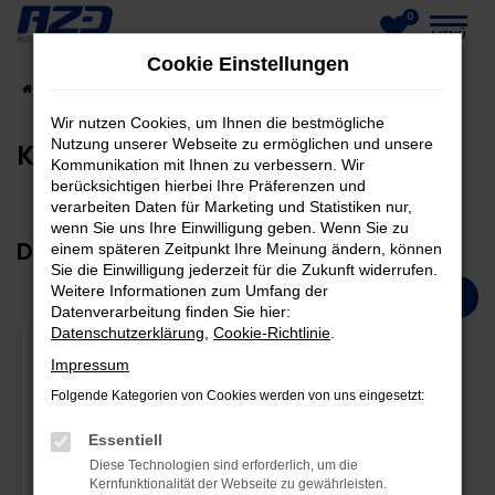
0
Zum
MENÜ
Cookie Einstellungen
Hauptinhalt
Startseite
Unternehmen
Kundenmeinungen
springen
Wir nutzen Cookies, um Ihnen die bestmögliche
Nutzung unserer Webseite zu ermöglichen und unsere
KUNDENMEINUNGEN
Kommunikation mit Ihnen zu verbessern. Wir
berücksichtigen hierbei Ihre Präferenzen und
verarbeiten Daten für Marketing und Statistiken nur,
wenn Sie uns Ihre Einwilligung geben. Wenn Sie zu
DAS SCHREIBEN KUNDEN ÜBER UNS:
einem späteren Zeitpunkt Ihre Meinung ändern, können
Sie die Einwilligung jederzeit für die Zukunft widerrufen.
Weitere Informationen zum Umfang der
JETZT MEINUNG SCHREIBEN
Datenverarbeitung finden Sie hier:
Datenschutzerklärung
,
Cookie-Richtlinie
.
Impressum
Nach einem völlig überhöhten Kostenvoranschlag
Folgende Kategorien von Cookies werden von uns eingesetzt:
einer anderen Werkstatt auf Empfehlung zu AZD
Essentiell
gewechselt und hochzufrieden betreut worden.
Diese Technologien sind erforderlich, um die
Herr Arslanparcasi hat sich sehr freundlich
Kernfunktionalität der Webseite zu gewährleisten.