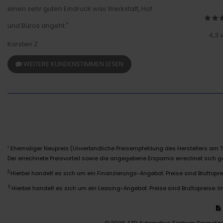
einen sehr guten Eindruck was Werkstatt, Hof
und Büros angeht."
4,3 
Karsten Z.
WEITERE KUNDENSTIMMEN LESEN
Ehemaliger Neupreis (Unverbindliche Preisempfehlung des Herstellers am T
1
Der errechnete Preisvorteil sowie die angegebene Ersparnis errechnet sich
2
Hierbei handelt es sich um ein Finanzierungs-Angebot. Preise sind Bruttoprei
3
Hierbei handelt es sich um ein Leasing-Angebot. Preise sind Bruttopreise. Ir