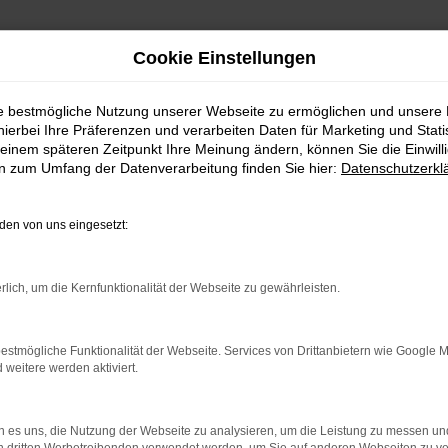
Cookie Einstellungen
ie bestmögliche Nutzung unserer Webseite zu ermöglichen und unsere
hierbei Ihre Präferenzen und verarbeiten Daten für Marketing und Stati
einem späteren Zeitpunkt Ihre Meinung ändern, können Sie die Einwillig
en zum Umfang der Datenverarbeitung finden Sie hier:
Datenschutzerkl
en von uns eingesetzt:
indung.
rlich, um die Kernfunktionalität der Webseite zu gewährleisten.
hine?
estmögliche Funktionalität der Webseite. Services von Drittanbietern wie Google 
aden bestimmter Seiten verhindern. Funktioniert die Seite in e
eitere werden aktiviert.
 zu beheben.
 es uns, die Nutzung der Webseite zu analysieren, um die Leistung zu messen u
bssystem auf dem neuesten Stand sind.