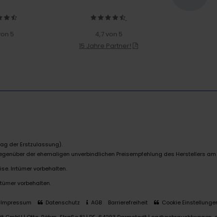
von 5
4,7 von 5
15 Jahre Partner!
ag der Erstzulassung).
 gegenüber der ehemaligen unverbindlichen Preisempfehlung des Herstellers am
se. Irrtümer vorbehalten.
rtümer vorbehalten.
Impressum
Datenschutz
AGB
Barrierefreiheit
Cookie Einstellunge