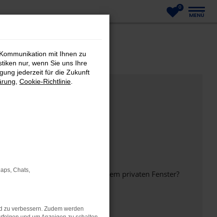
0
MENÜ
 Kommunikation mit Ihnen zu
stiken nur, wenn Sie uns Ihre
ung jederzeit für die Zukunft
ärung
,
Cookie-Richtlinie
.
Maps, Chats,
inem anderen Browser oder in einem privaten Fenster?
nd zu verbessern. Zudem werden