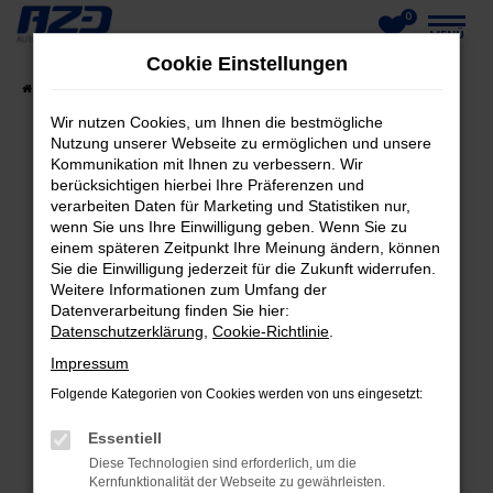
0
Zum
MENÜ
Cookie Einstellungen
Hauptinhalt
Startseite
Fahrzeuge
Fahrzeug-Showroom
springen
Wir nutzen Cookies, um Ihnen die bestmögliche
Nutzung unserer Webseite zu ermöglichen und unsere
Kommunikation mit Ihnen zu verbessern. Wir
berücksichtigen hierbei Ihre Präferenzen und
FEHLER: NETWORK ERROR
verarbeiten Daten für Marketing und Statistiken nur,
wenn Sie uns Ihre Einwilligung geben. Wenn Sie zu
Beim Laden ist ein Fehler aufgetreten.
einem späteren Zeitpunkt Ihre Meinung ändern, können
Hier sind ein paar Tipps, die dir helfen können:
Sie die Einwilligung jederzeit für die Zukunft widerrufen.
Weitere Informationen zum Umfang der
Datenverarbeitung finden Sie hier:
Überprüfe deine Firewall und deine
Datenschutzerklärung
,
Cookie-Richtlinie
.
Internetverbindung.
Laden andere Webseiten, zum Beispiel deine
Impressum
Suchmaschine?
Folgende Kategorien von Cookies werden von uns eingesetzt:
Prüfe deine Browsererweiterungen.
Essentiell
Manche Erweiterungen, wie Werbeblocker,
Diese Technologien sind erforderlich, um die
können das Laden bestimmter Seiten
Kernfunktionalität der Webseite zu gewährleisten.
verhindern. Funktioniert die Seite in einem