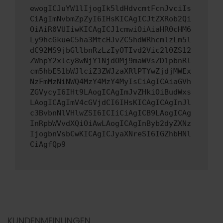
ewogICJuYW1lIjogIk5ldHdvcmtFcnJvciIs
CiAgImNvbmZpZyI6IHsKICAgICJtZXRob2Qi
OiAiR0VUIiwKICAgICJ1cmwiOiAiaHR0cHM6
Ly9hcGkueC5ha3MtcHJvZC5hdWRhcmlzLm5l
dC92MS9jbGllbnRzLzIyOTIvd2Vic2l0ZS12
ZWhpY2xlcy8wNjY1NjdOMj9maWVsZD1pbnRl
cm5hbE51bWJlciZ3ZWJzaXRlPTYwZjdjMWEx
NzFmMzNiNWQ4MzY4MzY4MyIsCiAgICAiaGVh
ZGVycyI6IHt9LAogICAgImJvZHkiOiBudWxs
LAogICAgImV4cGVjdCI6IHsKICAgICAgInJl
c3BvbnNlVHlwZSI6ICIiCiAgICB9LAogICAg
InRpbWVvdXQiOiAwLAogICAgInByb2dyZXNz
IjogbnVsbCwKICAgICJyaXNreSI6IGZhbHNl
CiAgfQp9
KUNDENMEINUNGEN