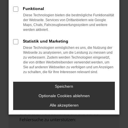
anderen Browser oder in einem privaten
Funktional
Fenster?
Diese Technologien bieten die bestmögliche Funktionalität
Starte dein Gerät neu.
der Webseite. Services von Drittanbietern wie Google
Maps, Chats, Fahrzeugbewertungssystem und weitere
Das kann manchmal helfen, vorübergehende
werden aktiviert.
Probleme zu beheben.
Stelle sicher, dass dein Browser und dein
Statistik und Marketing
Betriebssystem auf dem neuesten Stand
Diese Technologien ermöglichen es uns, die Nutzung der
Webseite zu analysieren, um die Leistung zu messen und
sind.
zu verbessern. Zudem werden Technologien eingesetzt,
Veraltete Software birgt nicht nur ein
die von dritten Werbetreibenden verwendet werden, um
Sicherheitsrisiko, sondern kann auch dazu
Sie auf anderen Webseiten zu verfolgen und um Anzeigen
zu schalten, die für Ihre Interessen relevant sind.
führen, dass bestimmte Funktionen nicht mehr
unterstützt werden.
Speichern
Wende dich an den Webseitenbetreiber.
Wenn du alle oben genannten Schritte versucht
Optionale Cookies ablehnen
hast, kontaktiere uns bitte. Wir werden
Alle akzeptieren
versuchen, das Problem zu beheben. Du kannst
uns diesen Text schicken, um uns bei der
Fehlersuche zu unterstützen: