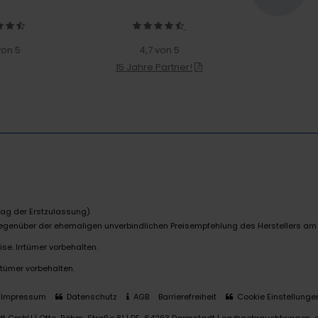
von 5
4,7 von 5
15 Jahre Partner!
ag der Erstzulassung).
 gegenüber der ehemaligen unverbindlichen Preisempfehlung des Herstellers am
se. Irrtümer vorbehalten.
rtümer vorbehalten.
Impressum
Datenschutz
AGB
Barrierefreiheit
Cookie Einstellunge