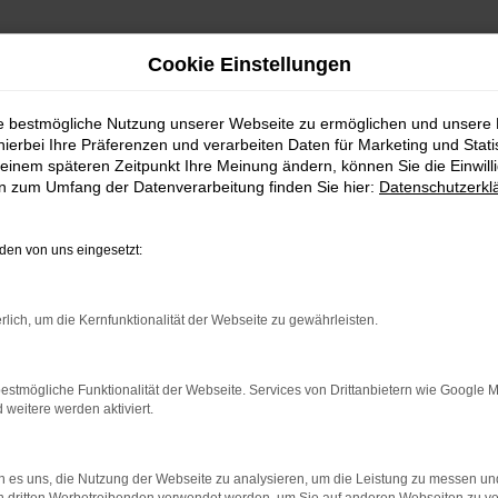
Cookie Einstellungen
ie bestmögliche Nutzung unserer Webseite zu ermöglichen und unsere
hierbei Ihre Präferenzen und verarbeiten Daten für Marketing und Stati
einem späteren Zeitpunkt Ihre Meinung ändern, können Sie die Einwillig
en zum Umfang der Datenverarbeitung finden Sie hier:
Datenschutzerkl
en von uns eingesetzt:
indung.
rlich, um die Kernfunktionalität der Webseite zu gewährleisten.
hine?
estmögliche Funktionalität der Webseite. Services von Drittanbietern wie Google 
aden bestimmter Seiten verhindern. Funktioniert die Seite in e
eitere werden aktiviert.
 zu beheben.
 es uns, die Nutzung der Webseite zu analysieren, um die Leistung zu messen u
bssystem auf dem neuesten Stand sind.