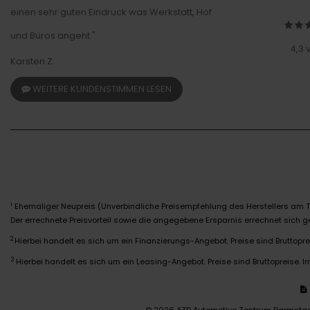
einen sehr guten Eindruck was Werkstatt, Hof
und Büros angeht."
4,3 
Karsten Z.
WEITERE KUNDENSTIMMEN LESEN
Ehemaliger Neupreis (Unverbindliche Preisempfehlung des Herstellers am T
1
Der errechnete Preisvorteil sowie die angegebene Ersparnis errechnet sich
2
Hierbei handelt es sich um ein Finanzierungs-Angebot. Preise sind Bruttoprei
3
Hierbei handelt es sich um ein Leasing-Angebot. Preise sind Bruttopreise. Ir