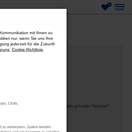
0
MENÜ
 Kommunikation mit Ihnen zu
stiken nur, wenn Sie uns Ihre
ung jederzeit für die Zukunft
ärung
,
Cookie-Richtlinie
.
Maps, Chats,
inem anderen Browser oder in einem privaten Fenster?
nd zu verbessern. Zudem werden