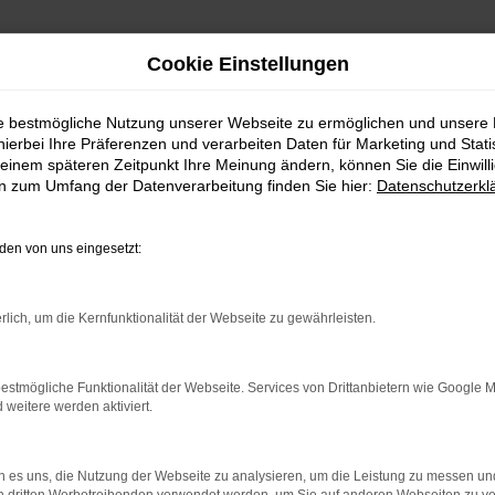
Cookie Einstellungen
ie bestmögliche Nutzung unserer Webseite zu ermöglichen und unsere
hierbei Ihre Präferenzen und verarbeiten Daten für Marketing und Stati
einem späteren Zeitpunkt Ihre Meinung ändern, können Sie die Einwillig
en zum Umfang der Datenverarbeitung finden Sie hier:
Datenschutzerkl
en von uns eingesetzt:
indung.
rlich, um die Kernfunktionalität der Webseite zu gewährleisten.
hine?
estmögliche Funktionalität der Webseite. Services von Drittanbietern wie Google 
aden bestimmter Seiten verhindern. Funktioniert die Seite in e
eitere werden aktiviert.
 zu beheben.
 es uns, die Nutzung der Webseite zu analysieren, um die Leistung zu messen u
bssystem auf dem neuesten Stand sind.