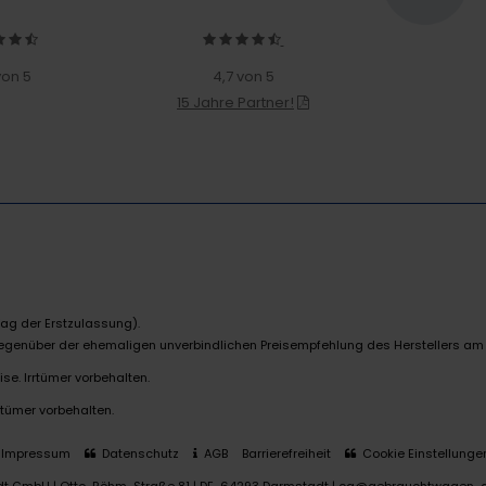
von 5
4,7 von 5
15 Jahre Partner!
ag der Erstzulassung).
 gegenüber der ehemaligen unverbindlichen Preisempfehlung des Herstellers am
se. Irrtümer vorbehalten.
rtümer vorbehalten.
Impressum
Datenschutz
AGB
Barrierefreiheit
Cookie Einstellunge