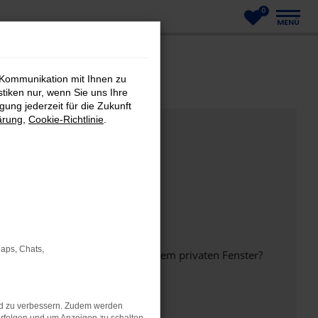
0
MENÜ
 Kommunikation mit Ihnen zu
stiken nur, wenn Sie uns Ihre
ung jederzeit für die Zukunft
ärung
,
Cookie-Richtlinie
.
Maps, Chats,
inem anderen Browser oder in einem privaten Fenster?
nd zu verbessern. Zudem werden