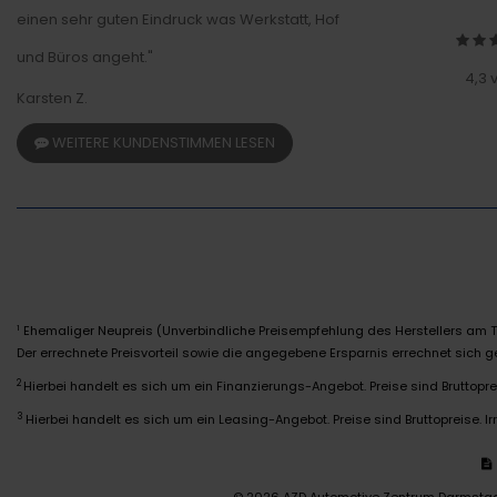
einen sehr guten Eindruck was Werkstatt, Hof
und Büros angeht."
4,3 
Karsten Z.
WEITERE KUNDENSTIMMEN LESEN
Ehemaliger Neupreis (Unverbindliche Preisempfehlung des Herstellers am T
1
Der errechnete Preisvorteil sowie die angegebene Ersparnis errechnet sich
2
Hierbei handelt es sich um ein Finanzierungs-Angebot. Preise sind Bruttoprei
3
Hierbei handelt es sich um ein Leasing-Angebot. Preise sind Bruttopreise. Ir