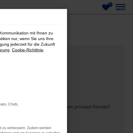
0
MENÜ
 Kommunikation mit Ihnen zu
stiken nur, wenn Sie uns Ihre
ung jederzeit für die Zukunft
ärung
,
Cookie-Richtlinie
.
Maps, Chats,
inem anderen Browser oder in einem privaten Fenster?
nd zu verbessern. Zudem werden