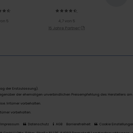
von 5
4,7 von 5
15 Jahre Partner!
ag der Erstzulassung).
 gegenüber der ehemaligen unverbindlichen Preisempfehlung des Herstellers am
se. Irrtümer vorbehalten.
rtümer vorbehalten.
Impressum
Datenschutz
AGB
Barrierefreiheit
Cookie Einstellunge