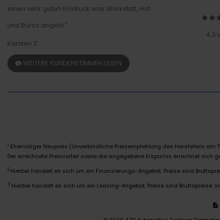
einen sehr guten Eindruck was Werkstatt, Hof
und Büros angeht."
4,3 
Karsten Z.
WEITERE KUNDENSTIMMEN LESEN
Ehemaliger Neupreis (Unverbindliche Preisempfehlung des Herstellers am T
1
Der errechnete Preisvorteil sowie die angegebene Ersparnis errechnet sich
2
Hierbei handelt es sich um ein Finanzierungs-Angebot. Preise sind Bruttoprei
3
Hierbei handelt es sich um ein Leasing-Angebot. Preise sind Bruttopreise. Ir