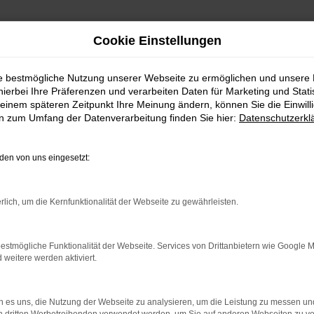
Cookie Einstellungen
ie bestmögliche Nutzung unserer Webseite zu ermöglichen und unsere
hierbei Ihre Präferenzen und verarbeiten Daten für Marketing und Stati
einem späteren Zeitpunkt Ihre Meinung ändern, können Sie die Einwillig
en zum Umfang der Datenverarbeitung finden Sie hier:
Datenschutzerkl
en von uns eingesetzt:
indung.
rlich, um die Kernfunktionalität der Webseite zu gewährleisten.
hine?
estmögliche Funktionalität der Webseite. Services von Drittanbietern wie Google 
aden bestimmter Seiten verhindern. Funktioniert die Seite in e
eitere werden aktiviert.
 zu beheben.
 es uns, die Nutzung der Webseite zu analysieren, um die Leistung zu messen u
bssystem auf dem neuesten Stand sind.