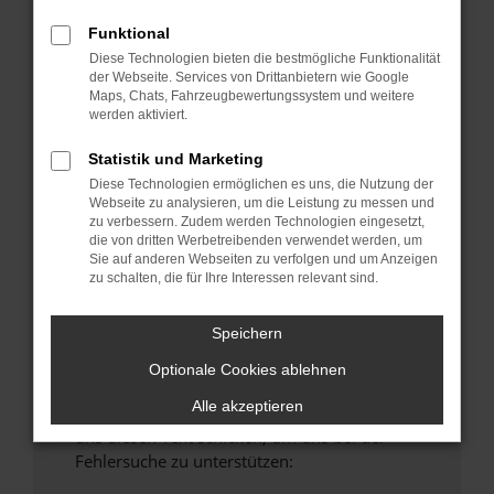
anderen Browser oder in einem privaten
Funktional
Fenster?
Diese Technologien bieten die bestmögliche Funktionalität
Starte dein Gerät neu.
der Webseite. Services von Drittanbietern wie Google
Maps, Chats, Fahrzeugbewertungssystem und weitere
Das kann manchmal helfen, vorübergehende
werden aktiviert.
Probleme zu beheben.
Stelle sicher, dass dein Browser und dein
Statistik und Marketing
Betriebssystem auf dem neuesten Stand
Diese Technologien ermöglichen es uns, die Nutzung der
Webseite zu analysieren, um die Leistung zu messen und
sind.
zu verbessern. Zudem werden Technologien eingesetzt,
Veraltete Software birgt nicht nur ein
die von dritten Werbetreibenden verwendet werden, um
Sicherheitsrisiko, sondern kann auch dazu
Sie auf anderen Webseiten zu verfolgen und um Anzeigen
zu schalten, die für Ihre Interessen relevant sind.
führen, dass bestimmte Funktionen nicht mehr
unterstützt werden.
Speichern
Wende dich an den Webseitenbetreiber.
Wenn du alle oben genannten Schritte versucht
Optionale Cookies ablehnen
hast, kontaktiere uns bitte. Wir werden
Alle akzeptieren
versuchen, das Problem zu beheben. Du kannst
uns diesen Text schicken, um uns bei der
Fehlersuche zu unterstützen: