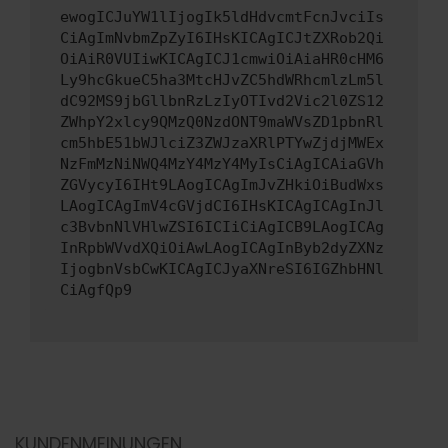
ewogICJuYW1lIjogIk5ldHdvcmtFcnJvciIs
CiAgImNvbmZpZyI6IHsKICAgICJtZXRob2Qi
OiAiR0VUIiwKICAgICJ1cmwiOiAiaHR0cHM6
Ly9hcGkueC5ha3MtcHJvZC5hdWRhcmlzLm5l
dC92MS9jbGllbnRzLzIyOTIvd2Vic2l0ZS12
ZWhpY2xlcy9QMzQ0NzdONT9maWVsZD1pbnRl
cm5hbE51bWJlciZ3ZWJzaXRlPTYwZjdjMWEx
NzFmMzNiNWQ4MzY4MzY4MyIsCiAgICAiaGVh
ZGVycyI6IHt9LAogICAgImJvZHkiOiBudWxs
LAogICAgImV4cGVjdCI6IHsKICAgICAgInJl
c3BvbnNlVHlwZSI6ICIiCiAgICB9LAogICAg
InRpbWVvdXQiOiAwLAogICAgInByb2dyZXNz
IjogbnVsbCwKICAgICJyaXNreSI6IGZhbHNl
CiAgfQp9
KUNDENMEINUNGEN