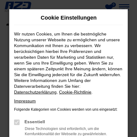
0
Zum
MENÜ
Cookie Einstellungen
Hauptinhalt
Startseite
Fahrzeuge
Fahrzeug-Showroom
springen
Wir nutzen Cookies, um Ihnen die bestmögliche
Nutzung unserer Webseite zu ermöglichen und unsere
Kommunikation mit Ihnen zu verbessern. Wir
berücksichtigen hierbei Ihre Präferenzen und
FEHLER: NETWORK ERROR
verarbeiten Daten für Marketing und Statistiken nur,
wenn Sie uns Ihre Einwilligung geben. Wenn Sie zu
Beim Laden ist ein Fehler aufgetreten.
einem späteren Zeitpunkt Ihre Meinung ändern, können
Hier sind ein paar Tipps, die dir helfen können:
Sie die Einwilligung jederzeit für die Zukunft widerrufen.
Weitere Informationen zum Umfang der
Datenverarbeitung finden Sie hier:
Überprüfe deine Firewall und deine
Datenschutzerklärung
,
Cookie-Richtlinie
.
Internetverbindung.
Laden andere Webseiten, zum Beispiel deine
Impressum
Suchmaschine?
Folgende Kategorien von Cookies werden von uns eingesetzt:
Prüfe deine Browsererweiterungen.
Essentiell
Manche Erweiterungen, wie Werbeblocker,
Diese Technologien sind erforderlich, um die
können das Laden bestimmter Seiten
Kernfunktionalität der Webseite zu gewährleisten.
verhindern. Funktioniert die Seite in einem