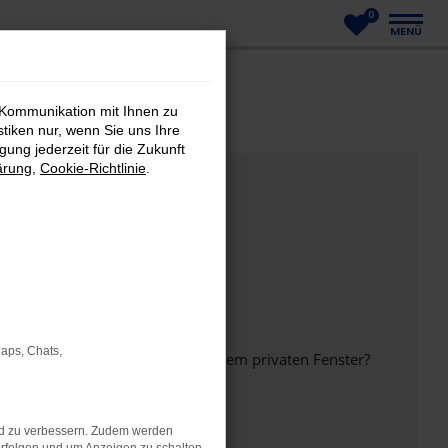
0
MENÜ
 Kommunikation mit Ihnen zu
stiken nur, wenn Sie uns Ihre
ung jederzeit für die Zukunft
ärung
,
Cookie-Richtlinie
.
Maps, Chats,
inem anderen Browser oder in einem privaten Fenster?
nd zu verbessern. Zudem werden