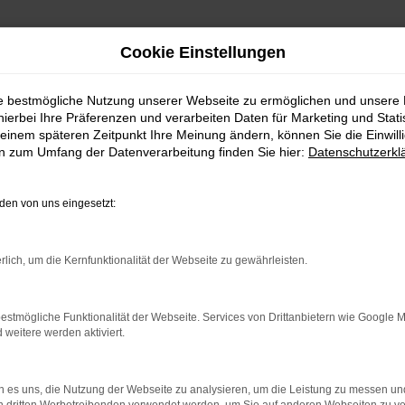
Cookie Einstellungen
ie bestmögliche Nutzung unserer Webseite zu ermöglichen und unsere
hierbei Ihre Präferenzen und verarbeiten Daten für Marketing und Stati
einem späteren Zeitpunkt Ihre Meinung ändern, können Sie die Einwillig
en zum Umfang der Datenverarbeitung finden Sie hier:
Datenschutzerkl
en von uns eingesetzt:
indung.
rlich, um die Kernfunktionalität der Webseite zu gewährleisten.
hine?
estmögliche Funktionalität der Webseite. Services von Drittanbietern wie Google 
aden bestimmter Seiten verhindern. Funktioniert die Seite in e
eitere werden aktiviert.
 zu beheben.
 es uns, die Nutzung der Webseite zu analysieren, um die Leistung zu messen u
bssystem auf dem neuesten Stand sind.