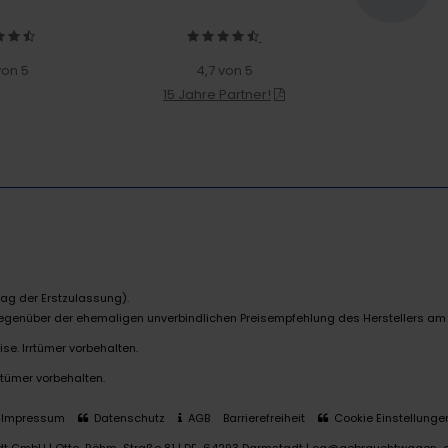
von 5
4,7 von 5
15 Jahre Partner!
ag der Erstzulassung).
 gegenüber der ehemaligen unverbindlichen Preisempfehlung des Herstellers am
se. Irrtümer vorbehalten.
rtümer vorbehalten.
Impressum
Datenschutz
AGB
Barrierefreiheit
Cookie Einstellunge