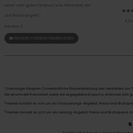
einen sehr guten Eindruck was Werkstatt, Hof
und Büros angeht."
4,3 
Karsten Z.
WEITERE KUNDENSTIMMEN LESEN
Ehemaliger Neupreis (Unverbindliche Preisempfehlung des Herstellers am T
1
Der errechnete Preisvorteil sowie die angegebene Ersparnis errechnet sich
2
Hierbei handelt es sich um ein Finanzierungs-Angebot. Preise sind Bruttoprei
3
Hierbei handelt es sich um ein Leasing-Angebot. Preise sind Bruttopreise. Ir