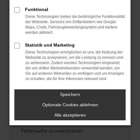
anderen Browser oder in einem privaten
Funktional
Fenster?
Diese Technologien bieten die bestmögliche Funktionalität
Starte dein Gerät neu.
der Webseite. Services von Drittanbietern wie Google
Maps, Chats, Fahrzeugbewertungssystem und weitere
Das kann manchmal helfen, vorübergehende
werden aktiviert.
Probleme zu beheben.
Stelle sicher, dass dein Browser und dein
Statistik und Marketing
Betriebssystem auf dem neuesten Stand
Diese Technologien ermöglichen es uns, die Nutzung der
Webseite zu analysieren, um die Leistung zu messen und
sind.
zu verbessern. Zudem werden Technologien eingesetzt,
Veraltete Software birgt nicht nur ein
die von dritten Werbetreibenden verwendet werden, um
Sicherheitsrisiko, sondern kann auch dazu
Sie auf anderen Webseiten zu verfolgen und um Anzeigen
zu schalten, die für Ihre Interessen relevant sind.
führen, dass bestimmte Funktionen nicht mehr
unterstützt werden.
Speichern
Wende dich an den Webseitenbetreiber.
Wenn du alle oben genannten Schritte versucht
Optionale Cookies ablehnen
hast, kontaktiere uns bitte. Wir werden
Alle akzeptieren
versuchen, das Problem zu beheben. Du kannst
uns diesen Text schicken, um uns bei der
Fehlersuche zu unterstützen: