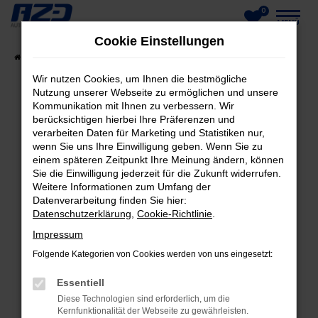
0
Zum
MENÜ
Cookie Einstellungen
Hauptinhalt
Startseite
Fahrzeuge
Fahrzeug-Showroom
springen
Wir nutzen Cookies, um Ihnen die bestmögliche
Nutzung unserer Webseite zu ermöglichen und unsere
Kommunikation mit Ihnen zu verbessern. Wir
berücksichtigen hierbei Ihre Präferenzen und
FEHLER: NETWORK ERROR
verarbeiten Daten für Marketing und Statistiken nur,
wenn Sie uns Ihre Einwilligung geben. Wenn Sie zu
Beim Laden ist ein Fehler aufgetreten.
einem späteren Zeitpunkt Ihre Meinung ändern, können
Hier sind ein paar Tipps, die dir helfen können:
Sie die Einwilligung jederzeit für die Zukunft widerrufen.
Weitere Informationen zum Umfang der
Datenverarbeitung finden Sie hier:
Überprüfe deine Firewall und deine
Datenschutzerklärung
,
Cookie-Richtlinie
.
Internetverbindung.
Laden andere Webseiten, zum Beispiel deine
Impressum
Suchmaschine?
Folgende Kategorien von Cookies werden von uns eingesetzt:
Prüfe deine Browsererweiterungen.
Essentiell
Manche Erweiterungen, wie Werbeblocker,
Diese Technologien sind erforderlich, um die
können das Laden bestimmter Seiten
Kernfunktionalität der Webseite zu gewährleisten.
verhindern. Funktioniert die Seite in einem