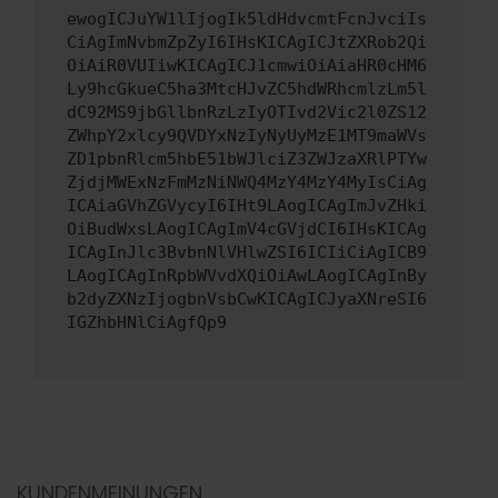
ewogICJuYW1lIjogIk5ldHdvcmtFcnJvciIs
CiAgImNvbmZpZyI6IHsKICAgICJtZXRob2Qi
OiAiR0VUIiwKICAgICJ1cmwiOiAiaHR0cHM6
Ly9hcGkueC5ha3MtcHJvZC5hdWRhcmlzLm5l
dC92MS9jbGllbnRzLzIyOTIvd2Vic2l0ZS12
ZWhpY2xlcy9QVDYxNzIyNyUyMzE1MT9maWVs
ZD1pbnRlcm5hbE51bWJlciZ3ZWJzaXRlPTYw
ZjdjMWExNzFmMzNiNWQ4MzY4MzY4MyIsCiAg
ICAiaGVhZGVycyI6IHt9LAogICAgImJvZHki
OiBudWxsLAogICAgImV4cGVjdCI6IHsKICAg
ICAgInJlc3BvbnNlVHlwZSI6ICIiCiAgICB9
LAogICAgInRpbWVvdXQiOiAwLAogICAgInBy
b2dyZXNzIjogbnVsbCwKICAgICJyaXNreSI6
IGZhbHNlCiAgfQp9
KUNDENMEINUNGEN