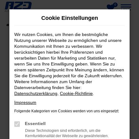
0
Zum
MENÜ
Cookie Einstellungen
Hauptinhalt
Startseite
Fahrzeuge
Fahrzeug-Showroom
springen
Wir nutzen Cookies, um Ihnen die bestmögliche
Nutzung unserer Webseite zu ermöglichen und unsere
Kommunikation mit Ihnen zu verbessern. Wir
berücksichtigen hierbei Ihre Präferenzen und
FEHLER: NETWORK ERROR
verarbeiten Daten für Marketing und Statistiken nur,
wenn Sie uns Ihre Einwilligung geben. Wenn Sie zu
Beim Laden ist ein Fehler aufgetreten.
einem späteren Zeitpunkt Ihre Meinung ändern, können
Hier sind ein paar Tipps, die dir helfen können:
Sie die Einwilligung jederzeit für die Zukunft widerrufen.
Weitere Informationen zum Umfang der
Datenverarbeitung finden Sie hier:
Überprüfe deine Firewall und deine
Datenschutzerklärung
,
Cookie-Richtlinie
.
Internetverbindung.
Laden andere Webseiten, zum Beispiel deine
Impressum
Suchmaschine?
Folgende Kategorien von Cookies werden von uns eingesetzt:
Prüfe deine Browsererweiterungen.
Essentiell
Manche Erweiterungen, wie Werbeblocker,
Diese Technologien sind erforderlich, um die
können das Laden bestimmter Seiten
Kernfunktionalität der Webseite zu gewährleisten.
verhindern. Funktioniert die Seite in einem