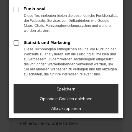
anderen Browser oder in einem privaten
Funktional
Fenster?
Diese Technologien bieten die bestmögliche Funktionalität
Starte dein Gerät neu.
der Webseite. Services von Drittanbietern wie Google
Maps, Chats, Fahrzeugbewertungssystem und weitere
Das kann manchmal helfen, vorübergehende
werden aktiviert.
Probleme zu beheben.
Stelle sicher, dass dein Browser und dein
Statistik und Marketing
Betriebssystem auf dem neuesten Stand
Diese Technologien ermöglichen es uns, die Nutzung der
Webseite zu analysieren, um die Leistung zu messen und
sind.
zu verbessern. Zudem werden Technologien eingesetzt,
Veraltete Software birgt nicht nur ein
die von dritten Werbetreibenden verwendet werden, um
Sicherheitsrisiko, sondern kann auch dazu
Sie auf anderen Webseiten zu verfolgen und um Anzeigen
zu schalten, die für Ihre Interessen relevant sind.
führen, dass bestimmte Funktionen nicht mehr
unterstützt werden.
Speichern
Wende dich an den Webseitenbetreiber.
Wenn du alle oben genannten Schritte versucht
Optionale Cookies ablehnen
hast, kontaktiere uns bitte. Wir werden
Alle akzeptieren
versuchen, das Problem zu beheben. Du kannst
uns diesen Text schicken, um uns bei der
Fehlersuche zu unterstützen: