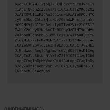
ewogICJuYW1lIjogIk5ldHdvcmtFcnJvciIs
CiAgImNvbmZpZyI6IHsKICAgICJtZXRob2Qi
OiAiR0VUIiwKICAgICJ1cmwiOiAiaHR0cHM6
Ly9hcGkueC5ha3MtcHJvZC5hdWRhcmlzLm5l
dC92MS9jbGllbnRzLzIyOTIvd2Vic2l0ZS12
ZWhpY2xlcy83NzAxOTc0OSUyMzE1MT9maWVs
ZD1pbnRlcm5hbE51bWJlciZ3ZWJzaXRlPTYw
ZjdjMWExNzFmMzNiNWQ4MzY4MzY4MyIsCiAg
ICAiaGVhZGVycyI6IHt9LAogICAgImJvZHki
OiBudWxsLAogICAgImV4cGVjdCI6IHsKICAg
ICAgInJlc3BvbnNlVHlwZSI6ICIiCiAgICB9
LAogICAgInRpbWVvdXQiOiAwLAogICAgInBy
b2dyZXNzIjogbnVsbCwKICAgICJyaXNreSI6
IGZhbHNlCiAgfQp9
KUNDENMEINUNGEN