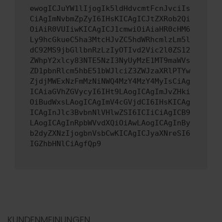
ewogICJuYW1lIjogIk5ldHdvcmtFcnJvciIs
CiAgImNvbmZpZyI6IHsKICAgICJtZXRob2Qi
OiAiR0VUIiwKICAgICJ1cmwiOiAiaHR0cHM6
Ly9hcGkueC5ha3MtcHJvZC5hdWRhcmlzLm5l
dC92MS9jbGllbnRzLzIyOTIvd2Vic2l0ZS12
ZWhpY2xlcy83NTE5NzI3NyUyMzE1MT9maWVs
ZD1pbnRlcm5hbE51bWJlciZ3ZWJzaXRlPTYw
ZjdjMWExNzFmMzNiNWQ4MzY4MzY4MyIsCiAg
ICAiaGVhZGVycyI6IHt9LAogICAgImJvZHki
OiBudWxsLAogICAgImV4cGVjdCI6IHsKICAg
ICAgInJlc3BvbnNlVHlwZSI6ICIiCiAgICB9
LAogICAgInRpbWVvdXQiOiAwLAogICAgInBy
b2dyZXNzIjogbnVsbCwKICAgICJyaXNreSI6
IGZhbHNlCiAgfQp9
KUNDENMEINUNGEN