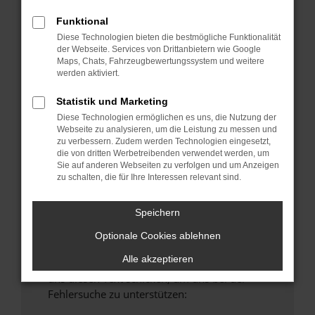
anderen Browser oder in einem privaten
Funktional
Fenster?
Diese Technologien bieten die bestmögliche Funktionalität
Starte dein Gerät neu.
der Webseite. Services von Drittanbietern wie Google
Maps, Chats, Fahrzeugbewertungssystem und weitere
Das kann manchmal helfen, vorübergehende
werden aktiviert.
Probleme zu beheben.
Stelle sicher, dass dein Browser und dein
Statistik und Marketing
Betriebssystem auf dem neuesten Stand
Diese Technologien ermöglichen es uns, die Nutzung der
Webseite zu analysieren, um die Leistung zu messen und
sind.
zu verbessern. Zudem werden Technologien eingesetzt,
Veraltete Software birgt nicht nur ein
die von dritten Werbetreibenden verwendet werden, um
Sicherheitsrisiko, sondern kann auch dazu
Sie auf anderen Webseiten zu verfolgen und um Anzeigen
zu schalten, die für Ihre Interessen relevant sind.
führen, dass bestimmte Funktionen nicht mehr
unterstützt werden.
Speichern
Wende dich an den Webseitenbetreiber.
Wenn du alle oben genannten Schritte versucht
Optionale Cookies ablehnen
hast, kontaktiere uns bitte. Wir werden
Alle akzeptieren
versuchen, das Problem zu beheben. Du kannst
uns diesen Text schicken, um uns bei der
Fehlersuche zu unterstützen: