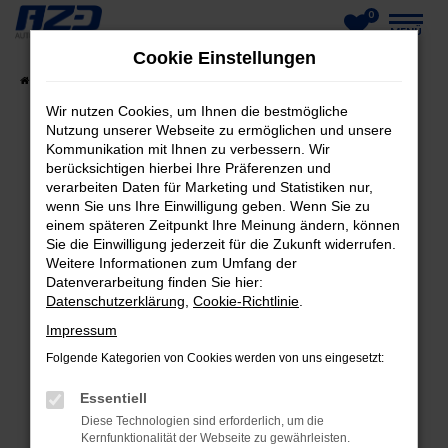
0
Zum
MENÜ
Cookie Einstellungen
Hauptinhalt
Startseite
Fahrzeuge
Fahrzeug-Showroom
springen
Wir nutzen Cookies, um Ihnen die bestmögliche
Nutzung unserer Webseite zu ermöglichen und unsere
Kommunikation mit Ihnen zu verbessern. Wir
berücksichtigen hierbei Ihre Präferenzen und
FEHLER: NETWORK ERROR
verarbeiten Daten für Marketing und Statistiken nur,
wenn Sie uns Ihre Einwilligung geben. Wenn Sie zu
Beim Laden ist ein Fehler aufgetreten.
einem späteren Zeitpunkt Ihre Meinung ändern, können
Hier sind ein paar Tipps, die dir helfen können:
Sie die Einwilligung jederzeit für die Zukunft widerrufen.
Weitere Informationen zum Umfang der
Datenverarbeitung finden Sie hier:
Überprüfe deine Firewall und deine
Datenschutzerklärung
,
Cookie-Richtlinie
.
Internetverbindung.
Laden andere Webseiten, zum Beispiel deine
Impressum
Suchmaschine?
Folgende Kategorien von Cookies werden von uns eingesetzt:
Prüfe deine Browsererweiterungen.
Essentiell
Manche Erweiterungen, wie Werbeblocker,
Diese Technologien sind erforderlich, um die
können das Laden bestimmter Seiten
Kernfunktionalität der Webseite zu gewährleisten.
verhindern. Funktioniert die Seite in einem