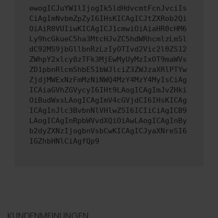
ewogICJuYW1lIjogIk5ldHdvcmtFcnJvciIs
CiAgImNvbmZpZyI6IHsKICAgICJtZXRob2Qi
OiAiR0VUIiwKICAgICJ1cmwiOiAiaHR0cHM6
Ly9hcGkueC5ha3MtcHJvZC5hdWRhcmlzLm5l
dC92MS9jbGllbnRzLzIyOTIvd2Vic2l0ZS12
ZWhpY2xlcy8zTFk3MjEwMyUyMzIxOT9maWVs
ZD1pbnRlcm5hbE51bWJlciZ3ZWJzaXRlPTYw
ZjdjMWExNzFmMzNiNWQ4MzY4MzY4MyIsCiAg
ICAiaGVhZGVycyI6IHt9LAogICAgImJvZHki
OiBudWxsLAogICAgImV4cGVjdCI6IHsKICAg
ICAgInJlc3BvbnNlVHlwZSI6ICIiCiAgICB9
LAogICAgInRpbWVvdXQiOiAwLAogICAgInBy
b2dyZXNzIjogbnVsbCwKICAgICJyaXNreSI6
IGZhbHNlCiAgfQp9
KUNDENMEINUNGEN