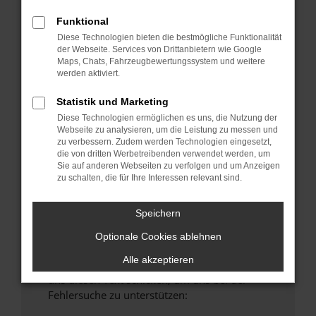
anderen Browser oder in einem privaten
Funktional
Fenster?
Diese Technologien bieten die bestmögliche Funktionalität
Starte dein Gerät neu.
der Webseite. Services von Drittanbietern wie Google
Maps, Chats, Fahrzeugbewertungssystem und weitere
Das kann manchmal helfen, vorübergehende
werden aktiviert.
Probleme zu beheben.
Stelle sicher, dass dein Browser und dein
Statistik und Marketing
Betriebssystem auf dem neuesten Stand
Diese Technologien ermöglichen es uns, die Nutzung der
Webseite zu analysieren, um die Leistung zu messen und
sind.
zu verbessern. Zudem werden Technologien eingesetzt,
Veraltete Software birgt nicht nur ein
die von dritten Werbetreibenden verwendet werden, um
Sicherheitsrisiko, sondern kann auch dazu
Sie auf anderen Webseiten zu verfolgen und um Anzeigen
zu schalten, die für Ihre Interessen relevant sind.
führen, dass bestimmte Funktionen nicht mehr
unterstützt werden.
Speichern
Wende dich an den Webseitenbetreiber.
Wenn du alle oben genannten Schritte versucht
Optionale Cookies ablehnen
hast, kontaktiere uns bitte. Wir werden
Alle akzeptieren
versuchen, das Problem zu beheben. Du kannst
uns diesen Text schicken, um uns bei der
Fehlersuche zu unterstützen: