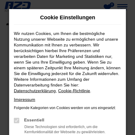
0
Zum
MENÜ
Cookie Einstellungen
Hauptinhalt
Startseite
Fahrzeuge
Fahrzeug-Showroom
springen
Wir nutzen Cookies, um Ihnen die bestmögliche
Nutzung unserer Webseite zu ermöglichen und unsere
Kommunikation mit Ihnen zu verbessern. Wir
berücksichtigen hierbei Ihre Präferenzen und
FEHLER: NETWORK ERROR
verarbeiten Daten für Marketing und Statistiken nur,
wenn Sie uns Ihre Einwilligung geben. Wenn Sie zu
Beim Laden ist ein Fehler aufgetreten.
einem späteren Zeitpunkt Ihre Meinung ändern, können
Hier sind ein paar Tipps, die dir helfen können:
Sie die Einwilligung jederzeit für die Zukunft widerrufen.
Weitere Informationen zum Umfang der
Datenverarbeitung finden Sie hier:
Überprüfe deine Firewall und deine
Datenschutzerklärung
,
Cookie-Richtlinie
.
Internetverbindung.
Laden andere Webseiten, zum Beispiel deine
Impressum
Suchmaschine?
Folgende Kategorien von Cookies werden von uns eingesetzt:
Prüfe deine Browsererweiterungen.
Essentiell
Manche Erweiterungen, wie Werbeblocker,
Diese Technologien sind erforderlich, um die
können das Laden bestimmter Seiten
Kernfunktionalität der Webseite zu gewährleisten.
verhindern. Funktioniert die Seite in einem