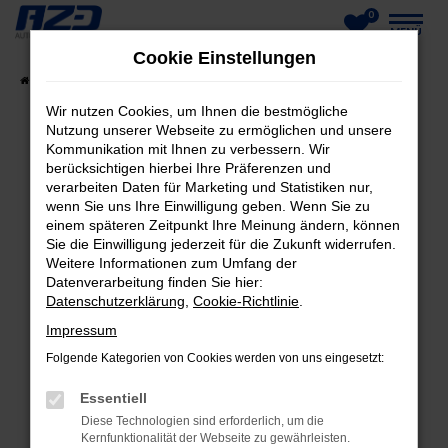
0
Zum
MENÜ
Cookie Einstellungen
Hauptinhalt
Startseite
Fahrzeuge
Fahrzeug-Showroom
springen
Wir nutzen Cookies, um Ihnen die bestmögliche
Nutzung unserer Webseite zu ermöglichen und unsere
Kommunikation mit Ihnen zu verbessern. Wir
berücksichtigen hierbei Ihre Präferenzen und
FEHLER: NETWORK ERROR
verarbeiten Daten für Marketing und Statistiken nur,
wenn Sie uns Ihre Einwilligung geben. Wenn Sie zu
Beim Laden ist ein Fehler aufgetreten.
einem späteren Zeitpunkt Ihre Meinung ändern, können
Hier sind ein paar Tipps, die dir helfen können:
Sie die Einwilligung jederzeit für die Zukunft widerrufen.
Weitere Informationen zum Umfang der
Datenverarbeitung finden Sie hier:
Überprüfe deine Firewall und deine
Datenschutzerklärung
,
Cookie-Richtlinie
.
Internetverbindung.
Laden andere Webseiten, zum Beispiel deine
Impressum
Suchmaschine?
Folgende Kategorien von Cookies werden von uns eingesetzt:
Prüfe deine Browsererweiterungen.
Essentiell
Manche Erweiterungen, wie Werbeblocker,
Diese Technologien sind erforderlich, um die
können das Laden bestimmter Seiten
Kernfunktionalität der Webseite zu gewährleisten.
verhindern. Funktioniert die Seite in einem