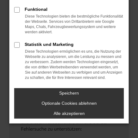
anderen Browser oder in einem privaten
Funktional
Fenster?
Diese Technologien bieten die bestmögliche Funktionalität
Starte dein Gerät neu.
der Webseite. Services von Drittanbietern wie Google
Maps, Chats, Fahrzeugbewertungssystem und weitere
Das kann manchmal helfen, vorübergehende
werden aktiviert.
Probleme zu beheben.
Stelle sicher, dass dein Browser und dein
Statistik und Marketing
Betriebssystem auf dem neuesten Stand
Diese Technologien ermöglichen es uns, die Nutzung der
Webseite zu analysieren, um die Leistung zu messen und
sind.
zu verbessern. Zudem werden Technologien eingesetzt,
Veraltete Software birgt nicht nur ein
die von dritten Werbetreibenden verwendet werden, um
Sicherheitsrisiko, sondern kann auch dazu
Sie auf anderen Webseiten zu verfolgen und um Anzeigen
zu schalten, die für Ihre Interessen relevant sind.
führen, dass bestimmte Funktionen nicht mehr
unterstützt werden.
Speichern
Wende dich an den Webseitenbetreiber.
Wenn du alle oben genannten Schritte versucht
Optionale Cookies ablehnen
hast, kontaktiere uns bitte. Wir werden
Alle akzeptieren
versuchen, das Problem zu beheben. Du kannst
uns diesen Text schicken, um uns bei der
Fehlersuche zu unterstützen: