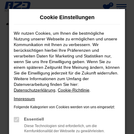
0
Zum
MENÜ
Cookie Einstellungen
Hauptinhalt
Startseite
Fahrzeuge
Fahrzeug-Showroom
springen
Wir nutzen Cookies, um Ihnen die bestmögliche
Nutzung unserer Webseite zu ermöglichen und unsere
Kommunikation mit Ihnen zu verbessern. Wir
berücksichtigen hierbei Ihre Präferenzen und
FEHLER: NETWORK ERROR
verarbeiten Daten für Marketing und Statistiken nur,
wenn Sie uns Ihre Einwilligung geben. Wenn Sie zu
Beim Laden ist ein Fehler aufgetreten.
einem späteren Zeitpunkt Ihre Meinung ändern, können
Hier sind ein paar Tipps, die dir helfen können:
Sie die Einwilligung jederzeit für die Zukunft widerrufen.
Weitere Informationen zum Umfang der
Datenverarbeitung finden Sie hier:
Überprüfe deine Firewall und deine
Datenschutzerklärung
,
Cookie-Richtlinie
.
Internetverbindung.
Laden andere Webseiten, zum Beispiel deine
Impressum
Suchmaschine?
Folgende Kategorien von Cookies werden von uns eingesetzt:
Prüfe deine Browsererweiterungen.
Essentiell
Manche Erweiterungen, wie Werbeblocker,
Diese Technologien sind erforderlich, um die
können das Laden bestimmter Seiten
Kernfunktionalität der Webseite zu gewährleisten.
verhindern. Funktioniert die Seite in einem