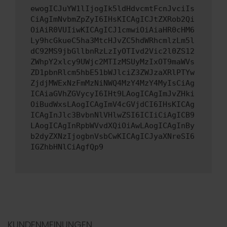
ewogICJuYW1lIjogIk5ldHdvcmtFcnJvciIs
CiAgImNvbmZpZyI6IHsKICAgICJtZXRob2Qi
OiAiR0VUIiwKICAgICJ1cmwiOiAiaHR0cHM6
Ly9hcGkueC5ha3MtcHJvZC5hdWRhcmlzLm5l
dC92MS9jbGllbnRzLzIyOTIvd2Vic2l0ZS12
ZWhpY2xlcy9UWjc2MTIzMSUyMzIxOT9maWVs
ZD1pbnRlcm5hbE51bWJlciZ3ZWJzaXRlPTYw
ZjdjMWExNzFmMzNiNWQ4MzY4MzY4MyIsCiAg
ICAiaGVhZGVycyI6IHt9LAogICAgImJvZHki
OiBudWxsLAogICAgImV4cGVjdCI6IHsKICAg
ICAgInJlc3BvbnNlVHlwZSI6ICIiCiAgICB9
LAogICAgInRpbWVvdXQiOiAwLAogICAgInBy
b2dyZXNzIjogbnVsbCwKICAgICJyaXNreSI6
IGZhbHNlCiAgfQp9
KUNDENMEINUNGEN