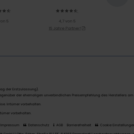
von 5
4,7 von 5
15 Jahre Partner!
ag der Erstzulassung).
 gegenüber der ehemaligen unverbindlichen Preisempfehlung des Herstellers am
se. Irrtümer vorbehalten.
rtümer vorbehalten.
Impressum
Datenschutz
AGB
Barrierefreiheit
Cookie Einstellunge