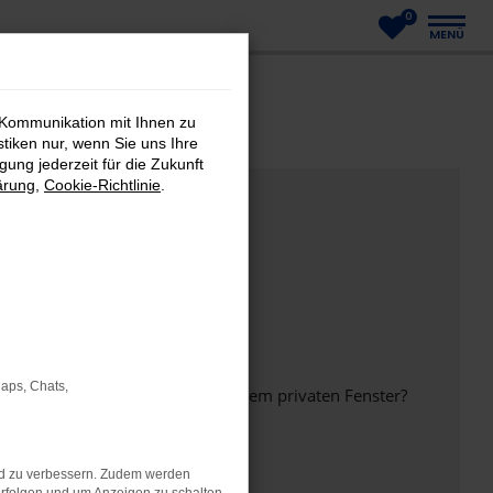
0
MENÜ
 Kommunikation mit Ihnen zu
stiken nur, wenn Sie uns Ihre
ung jederzeit für die Zukunft
ärung
,
Cookie-Richtlinie
.
Maps, Chats,
inem anderen Browser oder in einem privaten Fenster?
nd zu verbessern. Zudem werden