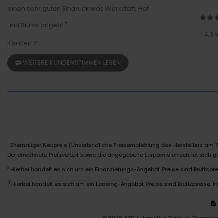
einen sehr guten Eindruck was Werkstatt, Hof
und Büros angeht."
4,3 
Karsten Z.
WEITERE KUNDENSTIMMEN LESEN
Ehemaliger Neupreis (Unverbindliche Preisempfehlung des Herstellers am T
1
Der errechnete Preisvorteil sowie die angegebene Ersparnis errechnet sich
2
Hierbei handelt es sich um ein Finanzierungs-Angebot. Preise sind Bruttoprei
3
Hierbei handelt es sich um ein Leasing-Angebot. Preise sind Bruttopreise. Ir