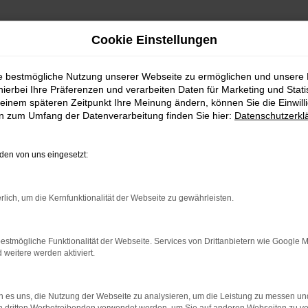
Cookie Einstellungen
ie bestmögliche Nutzung unserer Webseite zu ermöglichen und unsere
hierbei Ihre Präferenzen und verarbeiten Daten für Marketing und Stati
einem späteren Zeitpunkt Ihre Meinung ändern, können Sie die Einwillig
en zum Umfang der Datenverarbeitung finden Sie hier:
Datenschutzerkl
en von uns eingesetzt:
indung.
rlich, um die Kernfunktionalität der Webseite zu gewährleisten.
hine?
estmögliche Funktionalität der Webseite. Services von Drittanbietern wie Google 
aden bestimmter Seiten verhindern. Funktioniert die Seite in e
eitere werden aktiviert.
 zu beheben.
 es uns, die Nutzung der Webseite zu analysieren, um die Leistung zu messen u
bssystem auf dem neuesten Stand sind.