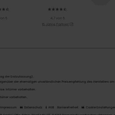
von 5
4,7 von 5
15 Jahre Partner!
ag der Erstzulassung).
 gegenüber der ehemaligen unverbindlichen Preisempfehlung des Herstellers am
se. Irrtümer vorbehalten.
rtümer vorbehalten.
Impressum
Datenschutz
AGB
Barrierefreiheit
Cookie Einstellunge