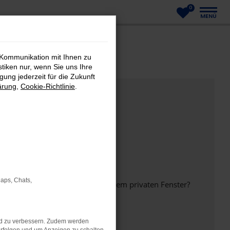
0
MENÜ
 Kommunikation mit Ihnen zu
stiken nur, wenn Sie uns Ihre
ung jederzeit für die Zukunft
ärung
,
Cookie-Richtlinie
.
Maps, Chats,
inem anderen Browser oder in einem privaten Fenster?
nd zu verbessern. Zudem werden