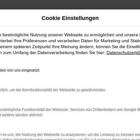
Cookie Einstellungen
ie bestmögliche Nutzung unserer Webseite zu ermöglichen und unsere
hierbei Ihre Präferenzen und verarbeiten Daten für Marketing und Stati
einem späteren Zeitpunkt Ihre Meinung ändern, können Sie die Einwillig
en zum Umfang der Datenverarbeitung finden Sie hier:
Datenschutzerkl
en von uns eingesetzt:
indung.
rlich, um die Kernfunktionalität der Webseite zu gewährleisten.
hine?
estmögliche Funktionalität der Webseite. Services von Drittanbietern wie Google 
aden bestimmter Seiten verhindern. Funktioniert die Seite in e
eitere werden aktiviert.
 zu beheben.
 es uns, die Nutzung der Webseite zu analysieren, um die Leistung zu messen u
bssystem auf dem neuesten Stand sind.