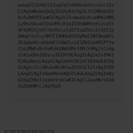
ewogICJuYW1lIjogIk5ldHdvcmtFcnJvciIs
CiAgImNvbmZpZyI6IHsKICAgICJtZXRob2Qi
OiAiR0VUIiwKICAgICJ1cmwiOiAiaHR0cHM6
Ly9hcGkueC5ha3MtcHJvZC5hdWRhcmlzLm5l
dC92MS9jbGllbnRzLzIyOTIvd2Vic2l0ZS12
ZWhpY2xlcy9MTEI4MDk0OSUyMzE1MT9maWVs
ZD1pbnRlcm5hbE51bWJlciZ3ZWJzaXRlPTYw
ZjdjMWExNzFmMzNiNWQ4MzY4MzY4MyIsCiAg
ICAiaGVhZGVycyI6IHt9LAogICAgImJvZHki
OiBudWxsLAogICAgImV4cGVjdCI6IHsKICAg
ICAgInJlc3BvbnNlVHlwZSI6ICIiCiAgICB9
LAogICAgInRpbWVvdXQiOiAwLAogICAgInBy
b2dyZXNzIjogbnVsbCwKICAgICJyaXNreSI6
IGZhbHNlCiAgfQp9
KUNDENMEINUNGEN