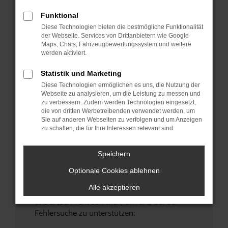
anderen Browser oder in einem privaten
Funktional
Fenster?
Diese Technologien bieten die bestmögliche Funktionalität
Starte dein Gerät neu.
der Webseite. Services von Drittanbietern wie Google
Maps, Chats, Fahrzeugbewertungssystem und weitere
Das kann manchmal helfen, vorübergehende
werden aktiviert.
Probleme zu beheben.
Stelle sicher, dass dein Browser und dein
Statistik und Marketing
Betriebssystem auf dem neuesten Stand
Diese Technologien ermöglichen es uns, die Nutzung der
Webseite zu analysieren, um die Leistung zu messen und
sind.
zu verbessern. Zudem werden Technologien eingesetzt,
Veraltete Software birgt nicht nur ein
die von dritten Werbetreibenden verwendet werden, um
Sicherheitsrisiko, sondern kann auch dazu
Sie auf anderen Webseiten zu verfolgen und um Anzeigen
zu schalten, die für Ihre Interessen relevant sind.
führen, dass bestimmte Funktionen nicht mehr
unterstützt werden.
Speichern
Wende dich an den Webseitenbetreiber.
Wenn du alle oben genannten Schritte versucht
Optionale Cookies ablehnen
hast, kontaktiere uns bitte. Wir werden
Alle akzeptieren
versuchen, das Problem zu beheben. Du kannst
uns diesen Text schicken, um uns bei der
Fehlersuche zu unterstützen: