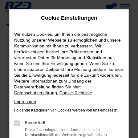
0
Zum
MENÜ
Cookie Einstellungen
Hauptinhalt
Startseite
Fahrzeuge
Fahrzeug-Showroom
springen
Wir nutzen Cookies, um Ihnen die bestmögliche
Nutzung unserer Webseite zu ermöglichen und unsere
Kommunikation mit Ihnen zu verbessern. Wir
berücksichtigen hierbei Ihre Präferenzen und
FEHLER: NETWORK ERROR
verarbeiten Daten für Marketing und Statistiken nur,
wenn Sie uns Ihre Einwilligung geben. Wenn Sie zu
Beim Laden ist ein Fehler aufgetreten.
einem späteren Zeitpunkt Ihre Meinung ändern, können
Hier sind ein paar Tipps, die dir helfen können:
Sie die Einwilligung jederzeit für die Zukunft widerrufen.
Weitere Informationen zum Umfang der
Datenverarbeitung finden Sie hier:
Überprüfe deine Firewall und deine
Datenschutzerklärung
,
Cookie-Richtlinie
.
Internetverbindung.
Laden andere Webseiten, zum Beispiel deine
Impressum
Suchmaschine?
Folgende Kategorien von Cookies werden von uns eingesetzt:
Prüfe deine Browsererweiterungen.
Essentiell
Manche Erweiterungen, wie Werbeblocker,
Diese Technologien sind erforderlich, um die
können das Laden bestimmter Seiten
Kernfunktionalität der Webseite zu gewährleisten.
verhindern. Funktioniert die Seite in einem