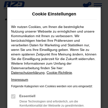
0
Zum
MENÜ
Cookie Einstellungen
Hauptinhalt
Startseite
Fahrzeuge
Fahrzeug-Showroom
springen
Wir nutzen Cookies, um Ihnen die bestmögliche
Nutzung unserer Webseite zu ermöglichen und unsere
Kommunikation mit Ihnen zu verbessern. Wir
berücksichtigen hierbei Ihre Präferenzen und
FEHLER: NETWORK ERROR
verarbeiten Daten für Marketing und Statistiken nur,
wenn Sie uns Ihre Einwilligung geben. Wenn Sie zu
Beim Laden ist ein Fehler aufgetreten.
einem späteren Zeitpunkt Ihre Meinung ändern, können
Hier sind ein paar Tipps, die dir helfen können:
Sie die Einwilligung jederzeit für die Zukunft widerrufen.
Weitere Informationen zum Umfang der
Datenverarbeitung finden Sie hier:
Überprüfe deine Firewall und deine
Datenschutzerklärung
,
Cookie-Richtlinie
.
Internetverbindung.
Laden andere Webseiten, zum Beispiel deine
Impressum
Suchmaschine?
Folgende Kategorien von Cookies werden von uns eingesetzt:
Prüfe deine Browsererweiterungen.
Essentiell
Manche Erweiterungen, wie Werbeblocker,
Diese Technologien sind erforderlich, um die
können das Laden bestimmter Seiten
Kernfunktionalität der Webseite zu gewährleisten.
verhindern. Funktioniert die Seite in einem