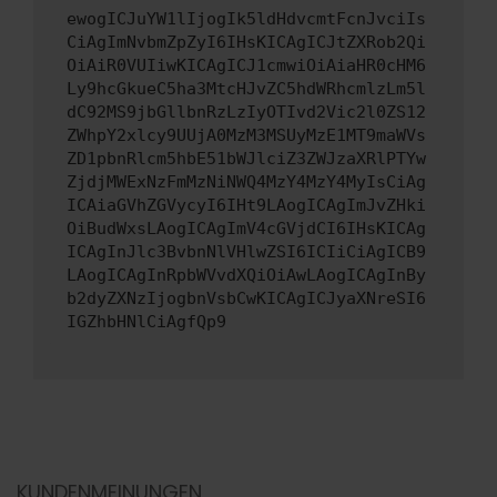
ewogICJuYW1lIjogIk5ldHdvcmtFcnJvciIs
CiAgImNvbmZpZyI6IHsKICAgICJtZXRob2Qi
OiAiR0VUIiwKICAgICJ1cmwiOiAiaHR0cHM6
Ly9hcGkueC5ha3MtcHJvZC5hdWRhcmlzLm5l
dC92MS9jbGllbnRzLzIyOTIvd2Vic2l0ZS12
ZWhpY2xlcy9UUjA0MzM3MSUyMzE1MT9maWVs
ZD1pbnRlcm5hbE51bWJlciZ3ZWJzaXRlPTYw
ZjdjMWExNzFmMzNiNWQ4MzY4MzY4MyIsCiAg
ICAiaGVhZGVycyI6IHt9LAogICAgImJvZHki
OiBudWxsLAogICAgImV4cGVjdCI6IHsKICAg
ICAgInJlc3BvbnNlVHlwZSI6ICIiCiAgICB9
LAogICAgInRpbWVvdXQiOiAwLAogICAgInBy
b2dyZXNzIjogbnVsbCwKICAgICJyaXNreSI6
IGZhbHNlCiAgfQp9
KUNDENMEINUNGEN