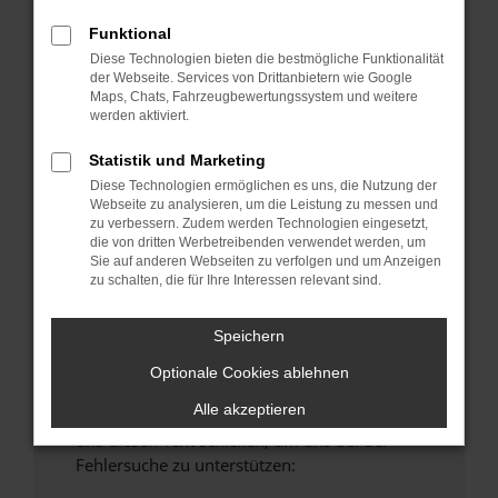
anderen Browser oder in einem privaten
Funktional
Fenster?
Diese Technologien bieten die bestmögliche Funktionalität
Starte dein Gerät neu.
der Webseite. Services von Drittanbietern wie Google
Maps, Chats, Fahrzeugbewertungssystem und weitere
Das kann manchmal helfen, vorübergehende
werden aktiviert.
Probleme zu beheben.
Stelle sicher, dass dein Browser und dein
Statistik und Marketing
Betriebssystem auf dem neuesten Stand
Diese Technologien ermöglichen es uns, die Nutzung der
Webseite zu analysieren, um die Leistung zu messen und
sind.
zu verbessern. Zudem werden Technologien eingesetzt,
Veraltete Software birgt nicht nur ein
die von dritten Werbetreibenden verwendet werden, um
Sicherheitsrisiko, sondern kann auch dazu
Sie auf anderen Webseiten zu verfolgen und um Anzeigen
zu schalten, die für Ihre Interessen relevant sind.
führen, dass bestimmte Funktionen nicht mehr
unterstützt werden.
Speichern
Wende dich an den Webseitenbetreiber.
Wenn du alle oben genannten Schritte versucht
Optionale Cookies ablehnen
hast, kontaktiere uns bitte. Wir werden
Alle akzeptieren
versuchen, das Problem zu beheben. Du kannst
uns diesen Text schicken, um uns bei der
Fehlersuche zu unterstützen: