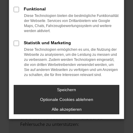
anderen Browser oder in einem privaten
Funktional
Fenster?
Diese Technologien bieten die bestmögliche Funktionalität
Starte dein Gerät neu.
der Webseite. Services von Drittanbietern wie Google
Maps, Chats, Fahrzeugbewertungssystem und weitere
Das kann manchmal helfen, vorübergehende
werden aktiviert.
Probleme zu beheben.
Stelle sicher, dass dein Browser und dein
Statistik und Marketing
Betriebssystem auf dem neuesten Stand
Diese Technologien ermöglichen es uns, die Nutzung der
Webseite zu analysieren, um die Leistung zu messen und
sind.
zu verbessern. Zudem werden Technologien eingesetzt,
Veraltete Software birgt nicht nur ein
die von dritten Werbetreibenden verwendet werden, um
Sicherheitsrisiko, sondern kann auch dazu
Sie auf anderen Webseiten zu verfolgen und um Anzeigen
zu schalten, die für Ihre Interessen relevant sind.
führen, dass bestimmte Funktionen nicht mehr
unterstützt werden.
Speichern
Wende dich an den Webseitenbetreiber.
Wenn du alle oben genannten Schritte versucht
Optionale Cookies ablehnen
hast, kontaktiere uns bitte. Wir werden
Alle akzeptieren
versuchen, das Problem zu beheben. Du kannst
uns diesen Text schicken, um uns bei der
Fehlersuche zu unterstützen: