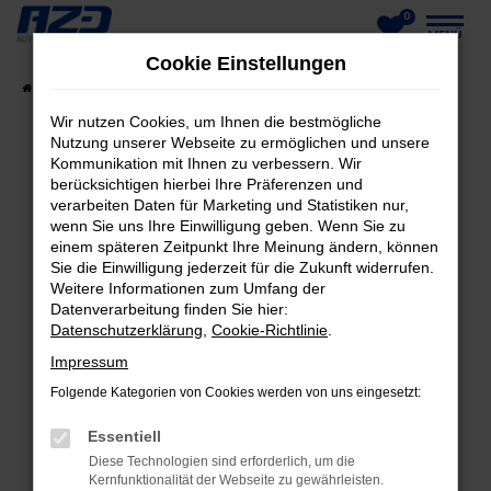
0
Zum
MENÜ
Cookie Einstellungen
Hauptinhalt
Startseite
Fahrzeuge
Fahrzeug-Showroom
springen
Wir nutzen Cookies, um Ihnen die bestmögliche
Nutzung unserer Webseite zu ermöglichen und unsere
Kommunikation mit Ihnen zu verbessern. Wir
berücksichtigen hierbei Ihre Präferenzen und
FEHLER: NETWORK ERROR
verarbeiten Daten für Marketing und Statistiken nur,
wenn Sie uns Ihre Einwilligung geben. Wenn Sie zu
Beim Laden ist ein Fehler aufgetreten.
einem späteren Zeitpunkt Ihre Meinung ändern, können
Hier sind ein paar Tipps, die dir helfen können:
Sie die Einwilligung jederzeit für die Zukunft widerrufen.
Weitere Informationen zum Umfang der
Datenverarbeitung finden Sie hier:
Überprüfe deine Firewall und deine
Datenschutzerklärung
,
Cookie-Richtlinie
.
Internetverbindung.
Laden andere Webseiten, zum Beispiel deine
Impressum
Suchmaschine?
Folgende Kategorien von Cookies werden von uns eingesetzt:
Prüfe deine Browsererweiterungen.
Essentiell
Manche Erweiterungen, wie Werbeblocker,
Diese Technologien sind erforderlich, um die
können das Laden bestimmter Seiten
Kernfunktionalität der Webseite zu gewährleisten.
verhindern. Funktioniert die Seite in einem