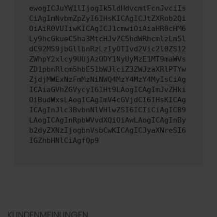
ewogICJuYW1lIjogIk5ldHdvcmtFcnJvciIs
CiAgImNvbmZpZyI6IHsKICAgICJtZXRob2Qi
OiAiR0VUIiwKICAgICJ1cmwiOiAiaHR0cHM6
Ly9hcGkueC5ha3MtcHJvZC5hdWRhcmlzLm5l
dC92MS9jbGllbnRzLzIyOTIvd2Vic2l0ZS12
ZWhpY2xlcy9UUjAzODY1NyUyMzE1MT9maWVs
ZD1pbnRlcm5hbE51bWJlciZ3ZWJzaXRlPTYw
ZjdjMWExNzFmMzNiNWQ4MzY4MzY4MyIsCiAg
ICAiaGVhZGVycyI6IHt9LAogICAgImJvZHki
OiBudWxsLAogICAgImV4cGVjdCI6IHsKICAg
ICAgInJlc3BvbnNlVHlwZSI6ICIiCiAgICB9
LAogICAgInRpbWVvdXQiOiAwLAogICAgInBy
b2dyZXNzIjogbnVsbCwKICAgICJyaXNreSI6
IGZhbHNlCiAgfQp9
KUNDENMEINUNGEN