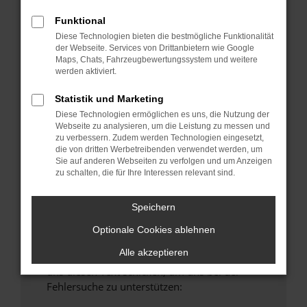
anderen Browser oder in einem privaten
Funktional
Fenster?
Diese Technologien bieten die bestmögliche Funktionalität
Starte dein Gerät neu.
der Webseite. Services von Drittanbietern wie Google
Maps, Chats, Fahrzeugbewertungssystem und weitere
Das kann manchmal helfen, vorübergehende
werden aktiviert.
Probleme zu beheben.
Stelle sicher, dass dein Browser und dein
Statistik und Marketing
Betriebssystem auf dem neuesten Stand
Diese Technologien ermöglichen es uns, die Nutzung der
Webseite zu analysieren, um die Leistung zu messen und
sind.
zu verbessern. Zudem werden Technologien eingesetzt,
Veraltete Software birgt nicht nur ein
die von dritten Werbetreibenden verwendet werden, um
Sicherheitsrisiko, sondern kann auch dazu
Sie auf anderen Webseiten zu verfolgen und um Anzeigen
zu schalten, die für Ihre Interessen relevant sind.
führen, dass bestimmte Funktionen nicht mehr
unterstützt werden.
Speichern
Wende dich an den Webseitenbetreiber.
Wenn du alle oben genannten Schritte versucht
Optionale Cookies ablehnen
hast, kontaktiere uns bitte. Wir werden
Alle akzeptieren
versuchen, das Problem zu beheben. Du kannst
uns diesen Text schicken, um uns bei der
Fehlersuche zu unterstützen: