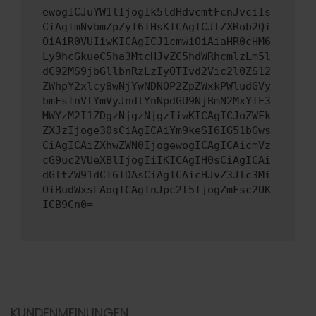
ewogICJuYW1lIjogIk5ldHdvcmtFcnJvciIs
CiAgImNvbmZpZyI6IHsKICAgICJtZXRob2Qi
OiAiR0VUIiwKICAgICJ1cmwiOiAiaHR0cHM6
Ly9hcGkueC5ha3MtcHJvZC5hdWRhcmlzLm5l
dC92MS9jbGllbnRzLzIyOTIvd2Vic2l0ZS12
ZWhpY2xlcy8wNjYwNDNOP2ZpZWxkPWludGVy
bmFsTnVtYmVyJndlYnNpdGU9NjBmN2MxYTE3
MWYzM2I1ZDgzNjgzNjgzIiwKICAgICJoZWFk
ZXJzIjoge30sCiAgICAiYm9keSI6IG51bGws
CiAgICAiZXhwZWN0IjogewogICAgICAicmVz
cG9uc2VUeXBlIjogIiIKICAgIH0sCiAgICAi
dGltZW91dCI6IDAsCiAgICAicHJvZ3Jlc3Mi
OiBudWxsLAogICAgInJpc2t5IjogZmFsc2UK
ICB9Cn0=
KUNDENMEINUNGEN