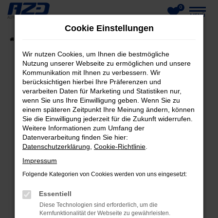
0
Zum
MENÜ
Cookie Einstellungen
Hauptinhalt
Startseite
Fahrzeuge
Fahrzeug-Showroom
springen
Wir nutzen Cookies, um Ihnen die bestmögliche
Nutzung unserer Webseite zu ermöglichen und unsere
Kommunikation mit Ihnen zu verbessern. Wir
berücksichtigen hierbei Ihre Präferenzen und
FEHLER: NETWORK ERROR
verarbeiten Daten für Marketing und Statistiken nur,
wenn Sie uns Ihre Einwilligung geben. Wenn Sie zu
Beim Laden ist ein Fehler aufgetreten.
einem späteren Zeitpunkt Ihre Meinung ändern, können
Hier sind ein paar Tipps, die dir helfen können:
Sie die Einwilligung jederzeit für die Zukunft widerrufen.
Weitere Informationen zum Umfang der
Datenverarbeitung finden Sie hier:
Überprüfe deine Firewall und deine
Datenschutzerklärung
,
Cookie-Richtlinie
.
Internetverbindung.
Laden andere Webseiten, zum Beispiel deine
Impressum
Suchmaschine?
Folgende Kategorien von Cookies werden von uns eingesetzt:
Prüfe deine Browsererweiterungen.
Essentiell
Manche Erweiterungen, wie Werbeblocker,
Diese Technologien sind erforderlich, um die
können das Laden bestimmter Seiten
Kernfunktionalität der Webseite zu gewährleisten.
verhindern. Funktioniert die Seite in einem