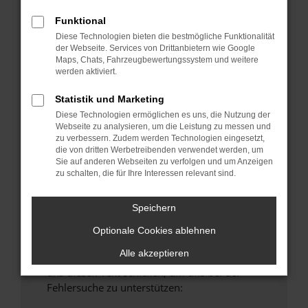
anderen Browser oder in einem privaten
Funktional
Fenster?
Diese Technologien bieten die bestmögliche Funktionalität
Starte dein Gerät neu.
der Webseite. Services von Drittanbietern wie Google
Maps, Chats, Fahrzeugbewertungssystem und weitere
Das kann manchmal helfen, vorübergehende
werden aktiviert.
Probleme zu beheben.
Stelle sicher, dass dein Browser und dein
Statistik und Marketing
Betriebssystem auf dem neuesten Stand
Diese Technologien ermöglichen es uns, die Nutzung der
Webseite zu analysieren, um die Leistung zu messen und
sind.
zu verbessern. Zudem werden Technologien eingesetzt,
Veraltete Software birgt nicht nur ein
die von dritten Werbetreibenden verwendet werden, um
Sicherheitsrisiko, sondern kann auch dazu
Sie auf anderen Webseiten zu verfolgen und um Anzeigen
zu schalten, die für Ihre Interessen relevant sind.
führen, dass bestimmte Funktionen nicht mehr
unterstützt werden.
Speichern
Wende dich an den Webseitenbetreiber.
Wenn du alle oben genannten Schritte versucht
Optionale Cookies ablehnen
hast, kontaktiere uns bitte. Wir werden
Alle akzeptieren
versuchen, das Problem zu beheben. Du kannst
uns diesen Text schicken, um uns bei der
Fehlersuche zu unterstützen: