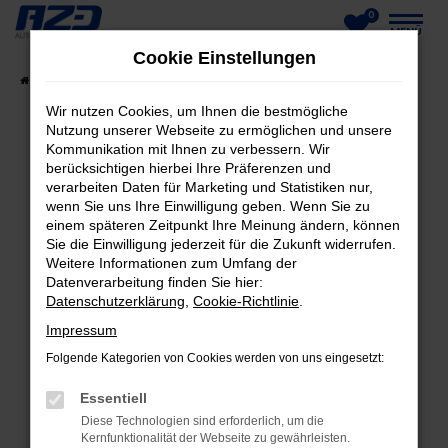
0
Zum
MENÜ
Cookie Einstellungen
Hauptinhalt
Startseite
Fahrzeuge
Fahrzeug-Showroom
springen
Wir nutzen Cookies, um Ihnen die bestmögliche
Nutzung unserer Webseite zu ermöglichen und unsere
Kommunikation mit Ihnen zu verbessern. Wir
berücksichtigen hierbei Ihre Präferenzen und
FEHLER: NETWORK ERROR
verarbeiten Daten für Marketing und Statistiken nur,
wenn Sie uns Ihre Einwilligung geben. Wenn Sie zu
Beim Laden ist ein Fehler aufgetreten.
einem späteren Zeitpunkt Ihre Meinung ändern, können
Hier sind ein paar Tipps, die dir helfen können:
Sie die Einwilligung jederzeit für die Zukunft widerrufen.
Weitere Informationen zum Umfang der
Datenverarbeitung finden Sie hier:
Überprüfe deine Firewall und deine
Datenschutzerklärung
,
Cookie-Richtlinie
.
Internetverbindung.
Laden andere Webseiten, zum Beispiel deine
Impressum
Suchmaschine?
Folgende Kategorien von Cookies werden von uns eingesetzt:
Prüfe deine Browsererweiterungen.
Essentiell
Manche Erweiterungen, wie Werbeblocker,
Diese Technologien sind erforderlich, um die
können das Laden bestimmter Seiten
Kernfunktionalität der Webseite zu gewährleisten.
verhindern. Funktioniert die Seite in einem