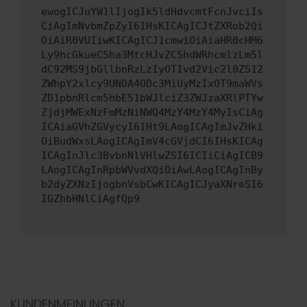
ewogICJuYW1lIjogIk5ldHdvcmtFcnJvciIs
CiAgImNvbmZpZyI6IHsKICAgICJtZXRob2Qi
OiAiR0VUIiwKICAgICJ1cmwiOiAiaHR0cHM6
Ly9hcGkueC5ha3MtcHJvZC5hdWRhcmlzLm5l
dC92MS9jbGllbnRzLzIyOTIvd2Vic2l0ZS12
ZWhpY2xlcy9UNDA4ODc3MiUyMzIxOT9maWVs
ZD1pbnRlcm5hbE51bWJlciZ3ZWJzaXRlPTYw
ZjdjMWExNzFmMzNiNWQ4MzY4MzY4MyIsCiAg
ICAiaGVhZGVycyI6IHt9LAogICAgImJvZHki
OiBudWxsLAogICAgImV4cGVjdCI6IHsKICAg
ICAgInJlc3BvbnNlVHlwZSI6ICIiCiAgICB9
LAogICAgInRpbWVvdXQiOiAwLAogICAgInBy
b2dyZXNzIjogbnVsbCwKICAgICJyaXNreSI6
IGZhbHNlCiAgfQp9
KUNDENMEINUNGEN