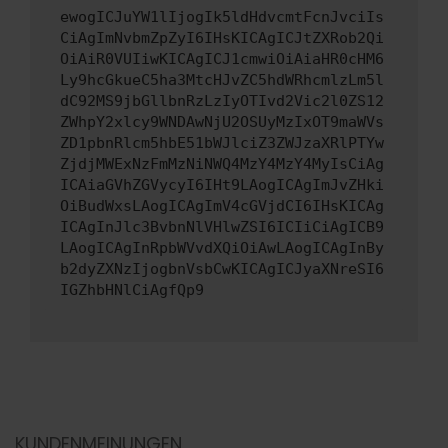
ewogICJuYW1lIjogIk5ldHdvcmtFcnJvciIs
CiAgImNvbmZpZyI6IHsKICAgICJtZXRob2Qi
OiAiR0VUIiwKICAgICJ1cmwiOiAiaHR0cHM6
Ly9hcGkueC5ha3MtcHJvZC5hdWRhcmlzLm5l
dC92MS9jbGllbnRzLzIyOTIvd2Vic2l0ZS12
ZWhpY2xlcy9WNDAwNjU2OSUyMzIxOT9maWVs
ZD1pbnRlcm5hbE51bWJlciZ3ZWJzaXRlPTYw
ZjdjMWExNzFmMzNiNWQ4MzY4MzY4MyIsCiAg
ICAiaGVhZGVycyI6IHt9LAogICAgImJvZHki
OiBudWxsLAogICAgImV4cGVjdCI6IHsKICAg
ICAgInJlc3BvbnNlVHlwZSI6ICIiCiAgICB9
LAogICAgInRpbWVvdXQiOiAwLAogICAgInBy
b2dyZXNzIjogbnVsbCwKICAgICJyaXNreSI6
IGZhbHNlCiAgfQp9
KUNDENMEINUNGEN