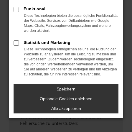
anderen Browser oder in einem privaten
Funktional
Fenster?
Diese Technologien bieten die bestmögliche Funktionalität
Starte dein Gerät neu.
der Webseite. Services von Drittanbietern wie Google
Maps, Chats, Fahrzeugbewertungssystem und weitere
Das kann manchmal helfen, vorübergehende
werden aktiviert.
Probleme zu beheben.
Stelle sicher, dass dein Browser und dein
Statistik und Marketing
Betriebssystem auf dem neuesten Stand
Diese Technologien ermöglichen es uns, die Nutzung der
Webseite zu analysieren, um die Leistung zu messen und
sind.
zu verbessern. Zudem werden Technologien eingesetzt,
Veraltete Software birgt nicht nur ein
die von dritten Werbetreibenden verwendet werden, um
Sicherheitsrisiko, sondern kann auch dazu
Sie auf anderen Webseiten zu verfolgen und um Anzeigen
zu schalten, die für Ihre Interessen relevant sind.
führen, dass bestimmte Funktionen nicht mehr
unterstützt werden.
Speichern
Wende dich an den Webseitenbetreiber.
Wenn du alle oben genannten Schritte versucht
Optionale Cookies ablehnen
hast, kontaktiere uns bitte. Wir werden
Alle akzeptieren
versuchen, das Problem zu beheben. Du kannst
uns diesen Text schicken, um uns bei der
Fehlersuche zu unterstützen: