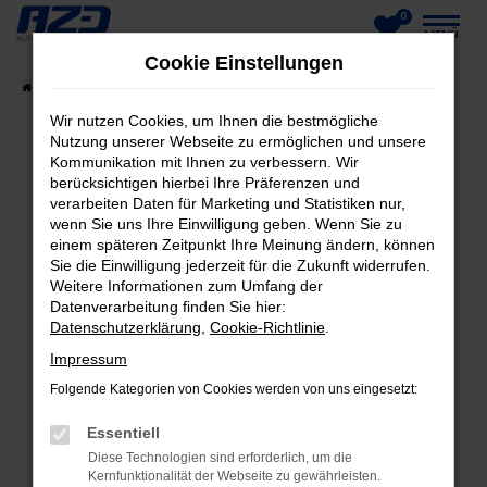
0
Zum
MENÜ
Cookie Einstellungen
Hauptinhalt
Startseite
Fahrzeuge
Fahrzeug-Showroom
springen
Wir nutzen Cookies, um Ihnen die bestmögliche
Nutzung unserer Webseite zu ermöglichen und unsere
Kommunikation mit Ihnen zu verbessern. Wir
berücksichtigen hierbei Ihre Präferenzen und
FEHLER: NETWORK ERROR
verarbeiten Daten für Marketing und Statistiken nur,
wenn Sie uns Ihre Einwilligung geben. Wenn Sie zu
Beim Laden ist ein Fehler aufgetreten.
einem späteren Zeitpunkt Ihre Meinung ändern, können
Hier sind ein paar Tipps, die dir helfen können:
Sie die Einwilligung jederzeit für die Zukunft widerrufen.
Weitere Informationen zum Umfang der
Datenverarbeitung finden Sie hier:
Überprüfe deine Firewall und deine
Datenschutzerklärung
,
Cookie-Richtlinie
.
Internetverbindung.
Laden andere Webseiten, zum Beispiel deine
Impressum
Suchmaschine?
Folgende Kategorien von Cookies werden von uns eingesetzt:
Prüfe deine Browsererweiterungen.
Essentiell
Manche Erweiterungen, wie Werbeblocker,
Diese Technologien sind erforderlich, um die
können das Laden bestimmter Seiten
Kernfunktionalität der Webseite zu gewährleisten.
verhindern. Funktioniert die Seite in einem