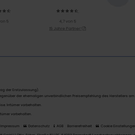
von 5
4,7 von 5
15 Jahre Partner!
ag der Erstzulassung).
 gegenüber der ehemaligen unverbindlichen Preisempfehlung des Herstellers am
se. Irrtümer vorbehalten.
rtümer vorbehalten.
Impressum
Datenschutz
AGB
Barrierefreiheit
Cookie Einstellunge