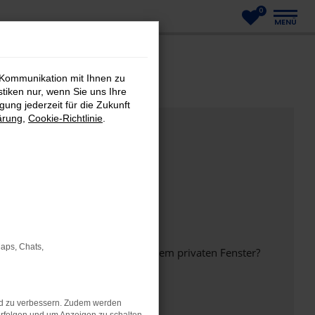
0
MENÜ
 Kommunikation mit Ihnen zu
stiken nur, wenn Sie uns Ihre
ung jederzeit für die Zukunft
ärung
,
Cookie-Richtlinie
.
Maps, Chats,
inem anderen Browser oder in einem privaten Fenster?
nd zu verbessern. Zudem werden