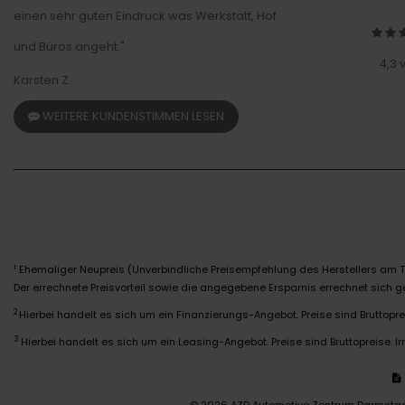
einen sehr guten Eindruck was Werkstatt, Hof
und Büros angeht."
4,3 
Karsten Z.
WEITERE KUNDENSTIMMEN LESEN
Ehemaliger Neupreis (Unverbindliche Preisempfehlung des Herstellers am T
1
Der errechnete Preisvorteil sowie die angegebene Ersparnis errechnet sich
2
Hierbei handelt es sich um ein Finanzierungs-Angebot. Preise sind Bruttoprei
3
Hierbei handelt es sich um ein Leasing-Angebot. Preise sind Bruttopreise. Ir