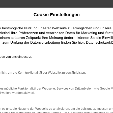
Cookie Einstellungen
ie bestmögliche Nutzung unserer Webseite zu ermöglichen und unsere
hierbei Ihre Präferenzen und verarbeiten Daten für Marketing und Stati
einem späteren Zeitpunkt Ihre Meinung ändern, können Sie die Einwillig
en zum Umfang der Datenverarbeitung finden Sie hier:
Datenschutzerkl
en von uns eingesetzt:
indung.
rlich, um die Kernfunktionalität der Webseite zu gewährleisten.
hine?
estmögliche Funktionalität der Webseite. Services von Drittanbietern wie Google 
aden bestimmter Seiten verhindern. Funktioniert die Seite in e
eitere werden aktiviert.
 zu beheben.
 es uns, die Nutzung der Webseite zu analysieren, um die Leistung zu messen u
bssystem auf dem neuesten Stand sind.