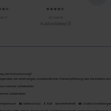
von 5
4,7 von 5
15 Jahre Partner!
ag der Erstzulassung).
 gegenüber der ehemaligen unverbindlichen Preisempfehlung des Herstellers am
se. Irrtümer vorbehalten.
rtümer vorbehalten.
Impressum
Datenschutz
AGB
Barrierefreiheit
Cookie Einstellunge