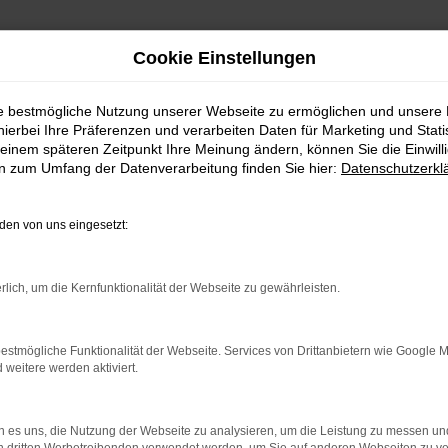
Cookie Einstellungen
ie bestmögliche Nutzung unserer Webseite zu ermöglichen und unsere
hierbei Ihre Präferenzen und verarbeiten Daten für Marketing und Stati
einem späteren Zeitpunkt Ihre Meinung ändern, können Sie die Einwillig
en zum Umfang der Datenverarbeitung finden Sie hier:
Datenschutzerkl
en von uns eingesetzt:
indung.
rlich, um die Kernfunktionalität der Webseite zu gewährleisten.
hine?
estmögliche Funktionalität der Webseite. Services von Drittanbietern wie Google 
aden bestimmter Seiten verhindern. Funktioniert die Seite in e
eitere werden aktiviert.
 zu beheben.
 es uns, die Nutzung der Webseite zu analysieren, um die Leistung zu messen u
bssystem auf dem neuesten Stand sind.