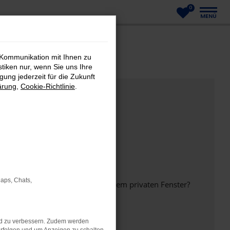
0
MENÜ
 Kommunikation mit Ihnen zu
stiken nur, wenn Sie uns Ihre
ung jederzeit für die Zukunft
ärung
,
Cookie-Richtlinie
.
Maps, Chats,
inem anderen Browser oder in einem privaten Fenster?
nd zu verbessern. Zudem werden