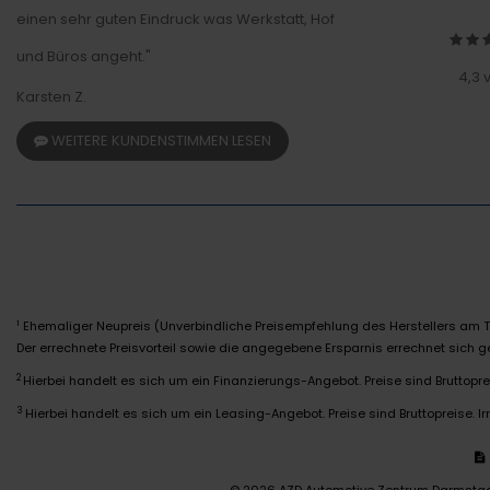
einen sehr guten Eindruck was Werkstatt, Hof
und Büros angeht."
4,3 
Karsten Z.
WEITERE KUNDENSTIMMEN LESEN
Ehemaliger Neupreis (Unverbindliche Preisempfehlung des Herstellers am T
1
Der errechnete Preisvorteil sowie die angegebene Ersparnis errechnet sich
2
Hierbei handelt es sich um ein Finanzierungs-Angebot. Preise sind Bruttoprei
3
Hierbei handelt es sich um ein Leasing-Angebot. Preise sind Bruttopreise. Ir