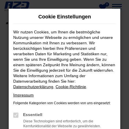
0
Zum
MENÜ
Cookie Einstellungen
Hauptinhalt
Startseite
Fahrzeuge
Fahrzeug-Showroom
springen
Wir nutzen Cookies, um Ihnen die bestmögliche
Nutzung unserer Webseite zu ermöglichen und unsere
Kommunikation mit Ihnen zu verbessern. Wir
berücksichtigen hierbei Ihre Präferenzen und
FEHLER: NETWORK ERROR
verarbeiten Daten für Marketing und Statistiken nur,
wenn Sie uns Ihre Einwilligung geben. Wenn Sie zu
Beim Laden ist ein Fehler aufgetreten.
einem späteren Zeitpunkt Ihre Meinung ändern, können
Hier sind ein paar Tipps, die dir helfen können:
Sie die Einwilligung jederzeit für die Zukunft widerrufen.
Weitere Informationen zum Umfang der
Datenverarbeitung finden Sie hier:
Überprüfe deine Firewall und deine
Datenschutzerklärung
,
Cookie-Richtlinie
.
Internetverbindung.
Laden andere Webseiten, zum Beispiel deine
Impressum
Suchmaschine?
Folgende Kategorien von Cookies werden von uns eingesetzt:
Prüfe deine Browsererweiterungen.
Essentiell
Manche Erweiterungen, wie Werbeblocker,
Diese Technologien sind erforderlich, um die
können das Laden bestimmter Seiten
Kernfunktionalität der Webseite zu gewährleisten.
verhindern. Funktioniert die Seite in einem