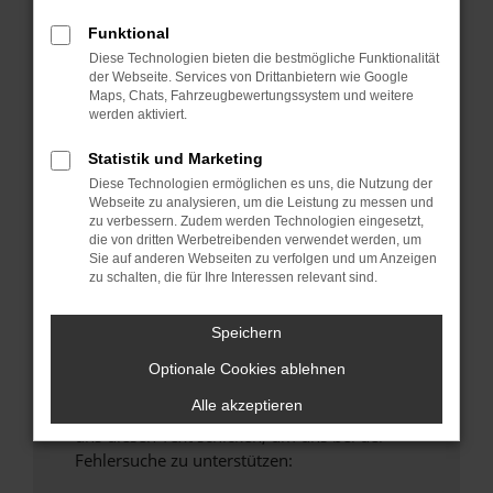
anderen Browser oder in einem privaten
Funktional
Fenster?
Diese Technologien bieten die bestmögliche Funktionalität
Starte dein Gerät neu.
der Webseite. Services von Drittanbietern wie Google
Maps, Chats, Fahrzeugbewertungssystem und weitere
Das kann manchmal helfen, vorübergehende
werden aktiviert.
Probleme zu beheben.
Stelle sicher, dass dein Browser und dein
Statistik und Marketing
Betriebssystem auf dem neuesten Stand
Diese Technologien ermöglichen es uns, die Nutzung der
Webseite zu analysieren, um die Leistung zu messen und
sind.
zu verbessern. Zudem werden Technologien eingesetzt,
Veraltete Software birgt nicht nur ein
die von dritten Werbetreibenden verwendet werden, um
Sicherheitsrisiko, sondern kann auch dazu
Sie auf anderen Webseiten zu verfolgen und um Anzeigen
zu schalten, die für Ihre Interessen relevant sind.
führen, dass bestimmte Funktionen nicht mehr
unterstützt werden.
Speichern
Wende dich an den Webseitenbetreiber.
Wenn du alle oben genannten Schritte versucht
Optionale Cookies ablehnen
hast, kontaktiere uns bitte. Wir werden
Alle akzeptieren
versuchen, das Problem zu beheben. Du kannst
uns diesen Text schicken, um uns bei der
Fehlersuche zu unterstützen: