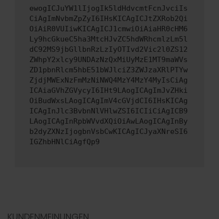
ewogICJuYW1lIjogIk5ldHdvcmtFcnJvciIs
CiAgImNvbmZpZyI6IHsKICAgICJtZXRob2Qi
OiAiR0VUIiwKICAgICJ1cmwiOiAiaHR0cHM6
Ly9hcGkueC5ha3MtcHJvZC5hdWRhcmlzLm5l
dC92MS9jbGllbnRzLzIyOTIvd2Vic2l0ZS12
ZWhpY2xlcy9UNDAzNzQxMiUyMzE1MT9maWVs
ZD1pbnRlcm5hbE51bWJlciZ3ZWJzaXRlPTYw
ZjdjMWExNzFmMzNiNWQ4MzY4MzY4MyIsCiAg
ICAiaGVhZGVycyI6IHt9LAogICAgImJvZHki
OiBudWxsLAogICAgImV4cGVjdCI6IHsKICAg
ICAgInJlc3BvbnNlVHlwZSI6ICIiCiAgICB9
LAogICAgInRpbWVvdXQiOiAwLAogICAgInBy
b2dyZXNzIjogbnVsbCwKICAgICJyaXNreSI6
IGZhbHNlCiAgfQp9
KUNDENMEINUNGEN