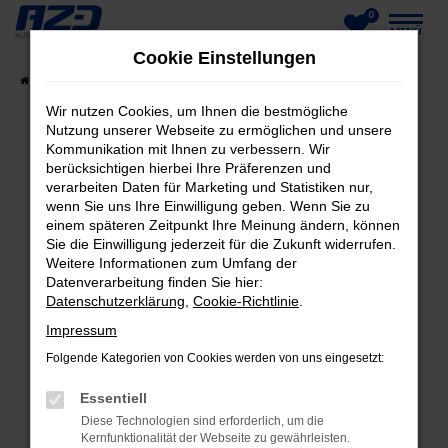
0
Zum
MENÜ
Cookie Einstellungen
Hauptinhalt
Startseite
Fahrzeuge
Fahrzeug-Showroom
springen
Wir nutzen Cookies, um Ihnen die bestmögliche
Nutzung unserer Webseite zu ermöglichen und unsere
Kommunikation mit Ihnen zu verbessern. Wir
berücksichtigen hierbei Ihre Präferenzen und
FEHLER: NETWORK ERROR
verarbeiten Daten für Marketing und Statistiken nur,
wenn Sie uns Ihre Einwilligung geben. Wenn Sie zu
Beim Laden ist ein Fehler aufgetreten.
einem späteren Zeitpunkt Ihre Meinung ändern, können
Hier sind ein paar Tipps, die dir helfen können:
Sie die Einwilligung jederzeit für die Zukunft widerrufen.
Weitere Informationen zum Umfang der
Datenverarbeitung finden Sie hier:
Überprüfe deine Firewall und deine
Datenschutzerklärung
,
Cookie-Richtlinie
.
Internetverbindung.
Laden andere Webseiten, zum Beispiel deine
Impressum
Suchmaschine?
Folgende Kategorien von Cookies werden von uns eingesetzt:
Prüfe deine Browsererweiterungen.
Essentiell
Manche Erweiterungen, wie Werbeblocker,
Diese Technologien sind erforderlich, um die
können das Laden bestimmter Seiten
Kernfunktionalität der Webseite zu gewährleisten.
verhindern. Funktioniert die Seite in einem