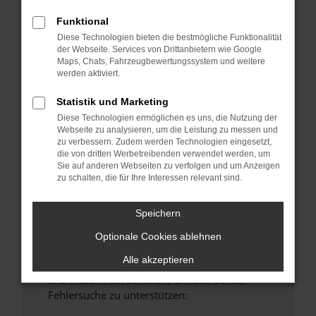
anderen Browser oder in einem privaten
Funktional
Fenster?
Diese Technologien bieten die bestmögliche Funktionalität
Starte dein Gerät neu.
der Webseite. Services von Drittanbietern wie Google
Maps, Chats, Fahrzeugbewertungssystem und weitere
Das kann manchmal helfen, vorübergehende
werden aktiviert.
Probleme zu beheben.
Stelle sicher, dass dein Browser und dein
Statistik und Marketing
Betriebssystem auf dem neuesten Stand
Diese Technologien ermöglichen es uns, die Nutzung der
Webseite zu analysieren, um die Leistung zu messen und
sind.
zu verbessern. Zudem werden Technologien eingesetzt,
Veraltete Software birgt nicht nur ein
die von dritten Werbetreibenden verwendet werden, um
Sicherheitsrisiko, sondern kann auch dazu
Sie auf anderen Webseiten zu verfolgen und um Anzeigen
zu schalten, die für Ihre Interessen relevant sind.
führen, dass bestimmte Funktionen nicht mehr
unterstützt werden.
Speichern
Wende dich an den Webseitenbetreiber.
Wenn du alle oben genannten Schritte versucht
Optionale Cookies ablehnen
hast, kontaktiere uns bitte. Wir werden
Alle akzeptieren
versuchen, das Problem zu beheben. Du kannst
uns diesen Text schicken, um uns bei der
Fehlersuche zu unterstützen: