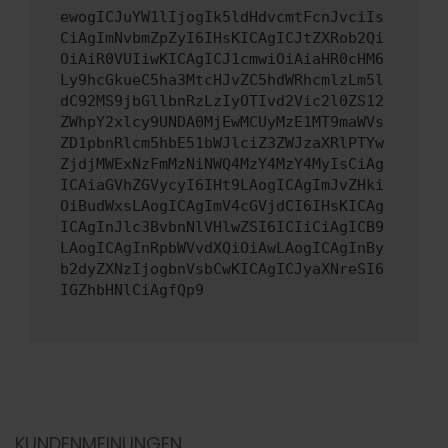
ewogICJuYW1lIjogIk5ldHdvcmtFcnJvciIs
CiAgImNvbmZpZyI6IHsKICAgICJtZXRob2Qi
OiAiR0VUIiwKICAgICJ1cmwiOiAiaHR0cHM6
Ly9hcGkueC5ha3MtcHJvZC5hdWRhcmlzLm5l
dC92MS9jbGllbnRzLzIyOTIvd2Vic2l0ZS12
ZWhpY2xlcy9UNDA0MjEwMCUyMzE1MT9maWVs
ZD1pbnRlcm5hbE51bWJlciZ3ZWJzaXRlPTYw
ZjdjMWExNzFmMzNiNWQ4MzY4MzY4MyIsCiAg
ICAiaGVhZGVycyI6IHt9LAogICAgImJvZHki
OiBudWxsLAogICAgImV4cGVjdCI6IHsKICAg
ICAgInJlc3BvbnNlVHlwZSI6ICIiCiAgICB9
LAogICAgInRpbWVvdXQiOiAwLAogICAgInBy
b2dyZXNzIjogbnVsbCwKICAgICJyaXNreSI6
IGZhbHNlCiAgfQp9
KUNDENMEINUNGEN