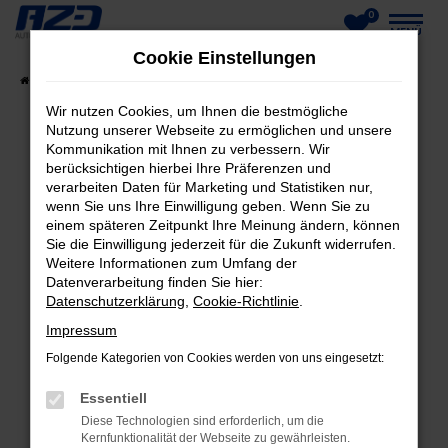
0
Zum
MENÜ
Cookie Einstellungen
Hauptinhalt
Startseite
Fahrzeuge
Fahrzeug-Showroom
springen
Wir nutzen Cookies, um Ihnen die bestmögliche
Nutzung unserer Webseite zu ermöglichen und unsere
Kommunikation mit Ihnen zu verbessern. Wir
berücksichtigen hierbei Ihre Präferenzen und
FEHLER: NETWORK ERROR
verarbeiten Daten für Marketing und Statistiken nur,
wenn Sie uns Ihre Einwilligung geben. Wenn Sie zu
Beim Laden ist ein Fehler aufgetreten.
einem späteren Zeitpunkt Ihre Meinung ändern, können
Hier sind ein paar Tipps, die dir helfen können:
Sie die Einwilligung jederzeit für die Zukunft widerrufen.
Weitere Informationen zum Umfang der
Datenverarbeitung finden Sie hier:
Überprüfe deine Firewall und deine
Datenschutzerklärung
,
Cookie-Richtlinie
.
Internetverbindung.
Laden andere Webseiten, zum Beispiel deine
Impressum
Suchmaschine?
Folgende Kategorien von Cookies werden von uns eingesetzt:
Prüfe deine Browsererweiterungen.
Essentiell
Manche Erweiterungen, wie Werbeblocker,
Diese Technologien sind erforderlich, um die
können das Laden bestimmter Seiten
Kernfunktionalität der Webseite zu gewährleisten.
verhindern. Funktioniert die Seite in einem