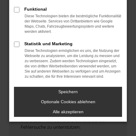
anderen Browser oder in einem privaten
Funktional
Fenster?
Diese Technologien bieten die bestmögliche Funktionalität
Starte dein Gerät neu.
der Webseite. Services von Drittanbietern wie Google
Maps, Chats, Fahrzeugbewertungssystem und weitere
Das kann manchmal helfen, vorübergehende
werden aktiviert.
Probleme zu beheben.
Stelle sicher, dass dein Browser und dein
Statistik und Marketing
Betriebssystem auf dem neuesten Stand
Diese Technologien ermöglichen es uns, die Nutzung der
Webseite zu analysieren, um die Leistung zu messen und
sind.
zu verbessern. Zudem werden Technologien eingesetzt,
Veraltete Software birgt nicht nur ein
die von dritten Werbetreibenden verwendet werden, um
Sicherheitsrisiko, sondern kann auch dazu
Sie auf anderen Webseiten zu verfolgen und um Anzeigen
zu schalten, die für Ihre Interessen relevant sind.
führen, dass bestimmte Funktionen nicht mehr
unterstützt werden.
Speichern
Wende dich an den Webseitenbetreiber.
Wenn du alle oben genannten Schritte versucht
Optionale Cookies ablehnen
hast, kontaktiere uns bitte. Wir werden
Alle akzeptieren
versuchen, das Problem zu beheben. Du kannst
uns diesen Text schicken, um uns bei der
Fehlersuche zu unterstützen: