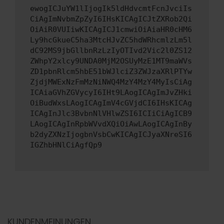
ewogICJuYW1lIjogIk5ldHdvcmtFcnJvciIs
CiAgImNvbmZpZyI6IHsKICAgICJtZXRob2Qi
OiAiR0VUIiwKICAgICJ1cmwiOiAiaHR0cHM6
Ly9hcGkueC5ha3MtcHJvZC5hdWRhcmlzLm5l
dC92MS9jbGllbnRzLzIyOTIvd2Vic2l0ZS12
ZWhpY2xlcy9UNDA0MjM2OSUyMzE1MT9maWVs
ZD1pbnRlcm5hbE51bWJlciZ3ZWJzaXRlPTYw
ZjdjMWExNzFmMzNiNWQ4MzY4MzY4MyIsCiAg
ICAiaGVhZGVycyI6IHt9LAogICAgImJvZHki
OiBudWxsLAogICAgImV4cGVjdCI6IHsKICAg
ICAgInJlc3BvbnNlVHlwZSI6ICIiCiAgICB9
LAogICAgInRpbWVvdXQiOiAwLAogICAgInBy
b2dyZXNzIjogbnVsbCwKICAgICJyaXNreSI6
IGZhbHNlCiAgfQp9
KUNDENMEINUNGEN