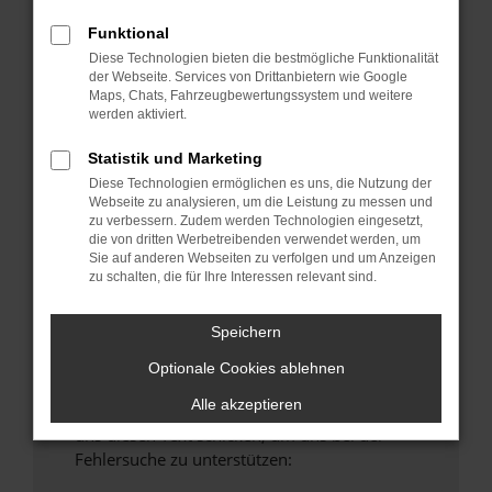
anderen Browser oder in einem privaten
Funktional
Fenster?
Diese Technologien bieten die bestmögliche Funktionalität
Starte dein Gerät neu.
der Webseite. Services von Drittanbietern wie Google
Maps, Chats, Fahrzeugbewertungssystem und weitere
Das kann manchmal helfen, vorübergehende
werden aktiviert.
Probleme zu beheben.
Stelle sicher, dass dein Browser und dein
Statistik und Marketing
Betriebssystem auf dem neuesten Stand
Diese Technologien ermöglichen es uns, die Nutzung der
Webseite zu analysieren, um die Leistung zu messen und
sind.
zu verbessern. Zudem werden Technologien eingesetzt,
Veraltete Software birgt nicht nur ein
die von dritten Werbetreibenden verwendet werden, um
Sicherheitsrisiko, sondern kann auch dazu
Sie auf anderen Webseiten zu verfolgen und um Anzeigen
zu schalten, die für Ihre Interessen relevant sind.
führen, dass bestimmte Funktionen nicht mehr
unterstützt werden.
Speichern
Wende dich an den Webseitenbetreiber.
Wenn du alle oben genannten Schritte versucht
Optionale Cookies ablehnen
hast, kontaktiere uns bitte. Wir werden
Alle akzeptieren
versuchen, das Problem zu beheben. Du kannst
uns diesen Text schicken, um uns bei der
Fehlersuche zu unterstützen: