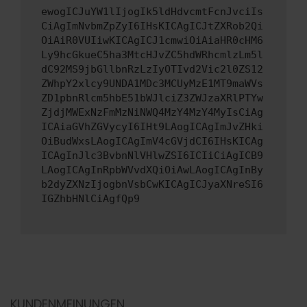
ewogICJuYW1lIjogIk5ldHdvcmtFcnJvciIs
CiAgImNvbmZpZyI6IHsKICAgICJtZXRob2Qi
OiAiR0VUIiwKICAgICJ1cmwiOiAiaHR0cHM6
Ly9hcGkueC5ha3MtcHJvZC5hdWRhcmlzLm5l
dC92MS9jbGllbnRzLzIyOTIvd2Vic2l0ZS12
ZWhpY2xlcy9UNDA1MDc3MCUyMzE1MT9maWVs
ZD1pbnRlcm5hbE51bWJlciZ3ZWJzaXRlPTYw
ZjdjMWExNzFmMzNiNWQ4MzY4MzY4MyIsCiAg
ICAiaGVhZGVycyI6IHt9LAogICAgImJvZHki
OiBudWxsLAogICAgImV4cGVjdCI6IHsKICAg
ICAgInJlc3BvbnNlVHlwZSI6ICIiCiAgICB9
LAogICAgInRpbWVvdXQiOiAwLAogICAgInBy
b2dyZXNzIjogbnVsbCwKICAgICJyaXNreSI6
IGZhbHNlCiAgfQp9
KUNDENMEINUNGEN