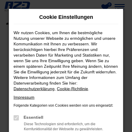
0
Zum
MENÜ
Cookie Einstellungen
Hauptinhalt
Startseite
Fahrzeuge
Fahrzeug-Showroom
springen
Wir nutzen Cookies, um Ihnen die bestmögliche
Nutzung unserer Webseite zu ermöglichen und unsere
Kommunikation mit Ihnen zu verbessern. Wir
berücksichtigen hierbei Ihre Präferenzen und
FEHLER: NETWORK ERROR
verarbeiten Daten für Marketing und Statistiken nur,
wenn Sie uns Ihre Einwilligung geben. Wenn Sie zu
Beim Laden ist ein Fehler aufgetreten.
einem späteren Zeitpunkt Ihre Meinung ändern, können
Hier sind ein paar Tipps, die dir helfen können:
Sie die Einwilligung jederzeit für die Zukunft widerrufen.
Weitere Informationen zum Umfang der
Datenverarbeitung finden Sie hier:
Überprüfe deine Firewall und deine
Datenschutzerklärung
,
Cookie-Richtlinie
.
Internetverbindung.
Laden andere Webseiten, zum Beispiel deine
Impressum
Suchmaschine?
Folgende Kategorien von Cookies werden von uns eingesetzt:
Prüfe deine Browsererweiterungen.
Essentiell
Manche Erweiterungen, wie Werbeblocker,
Diese Technologien sind erforderlich, um die
können das Laden bestimmter Seiten
Kernfunktionalität der Webseite zu gewährleisten.
verhindern. Funktioniert die Seite in einem