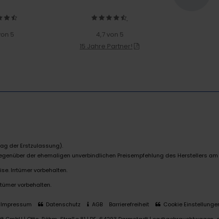
von 5
4,7 von 5
15 Jahre Partner!
ag der Erstzulassung).
 gegenüber der ehemaligen unverbindlichen Preisempfehlung des Herstellers am
se. Irrtümer vorbehalten.
rtümer vorbehalten.
Impressum
Datenschutz
AGB
Barrierefreiheit
Cookie Einstellunge