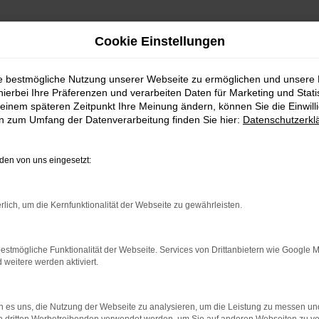
Cookie Einstellungen
ie bestmögliche Nutzung unserer Webseite zu ermöglichen und unsere
hierbei Ihre Präferenzen und verarbeiten Daten für Marketing und Stati
einem späteren Zeitpunkt Ihre Meinung ändern, können Sie die Einwillig
en zum Umfang der Datenverarbeitung finden Sie hier:
Datenschutzerkl
en von uns eingesetzt:
indung.
rlich, um die Kernfunktionalität der Webseite zu gewährleisten.
hine?
estmögliche Funktionalität der Webseite. Services von Drittanbietern wie Google 
aden bestimmter Seiten verhindern. Funktioniert die Seite in e
eitere werden aktiviert.
 zu beheben.
 es uns, die Nutzung der Webseite zu analysieren, um die Leistung zu messen u
bssystem auf dem neuesten Stand sind.