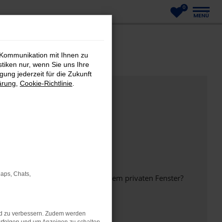
0
MENÜ
 Kommunikation mit Ihnen zu
stiken nur, wenn Sie uns Ihre
ung jederzeit für die Zukunft
ärung
,
Cookie-Richtlinie
.
Maps, Chats,
inem anderen Browser oder in einem privaten Fenster?
nd zu verbessern. Zudem werden