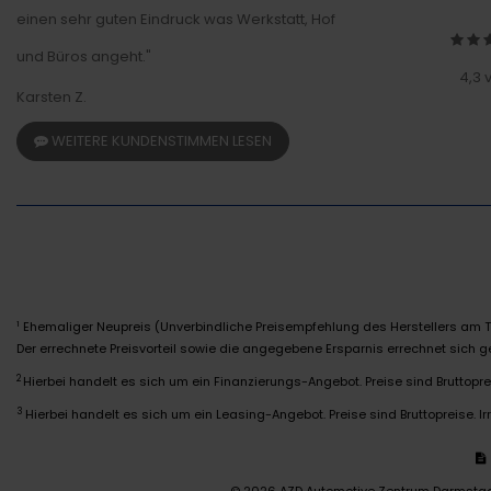
einen sehr guten Eindruck was Werkstatt, Hof
und Büros angeht."
4,3 
Karsten Z.
WEITERE KUNDENSTIMMEN LESEN
Ehemaliger Neupreis (Unverbindliche Preisempfehlung des Herstellers am T
1
Der errechnete Preisvorteil sowie die angegebene Ersparnis errechnet sich
2
Hierbei handelt es sich um ein Finanzierungs-Angebot. Preise sind Bruttoprei
3
Hierbei handelt es sich um ein Leasing-Angebot. Preise sind Bruttopreise. Ir