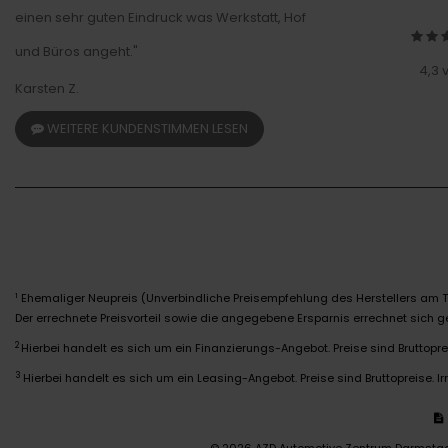
einen sehr guten Eindruck was Werkstatt, Hof
und Büros angeht."
4,3 
Karsten Z.
WEITERE KUNDENSTIMMEN LESEN
Ehemaliger Neupreis (Unverbindliche Preisempfehlung des Herstellers am T
1
Der errechnete Preisvorteil sowie die angegebene Ersparnis errechnet sich
2
Hierbei handelt es sich um ein Finanzierungs-Angebot. Preise sind Bruttoprei
3
Hierbei handelt es sich um ein Leasing-Angebot. Preise sind Bruttopreise. Ir