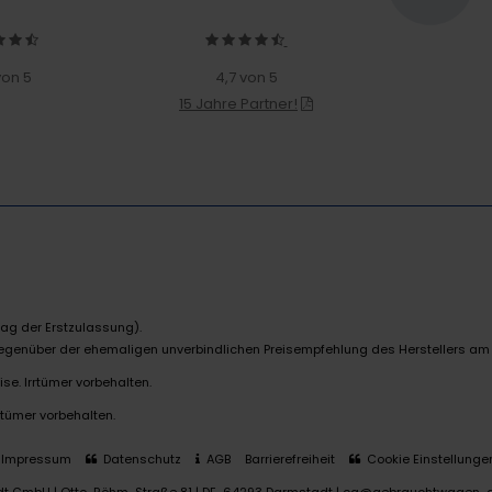
von 5
4,7 von 5
15 Jahre Partner!
ag der Erstzulassung).
 gegenüber der ehemaligen unverbindlichen Preisempfehlung des Herstellers am
se. Irrtümer vorbehalten.
rtümer vorbehalten.
Impressum
Datenschutz
AGB
Barrierefreiheit
Cookie Einstellunge