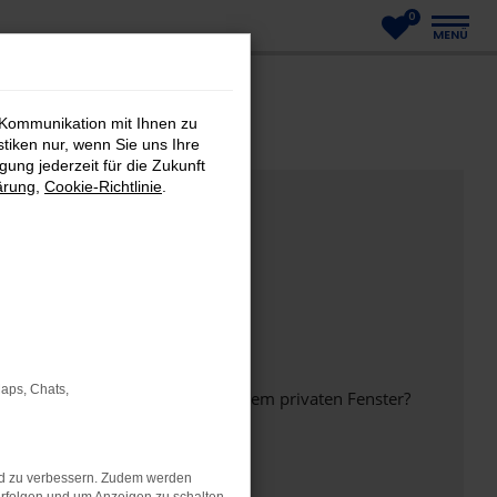
0
MENÜ
 Kommunikation mit Ihnen zu
stiken nur, wenn Sie uns Ihre
ung jederzeit für die Zukunft
ärung
,
Cookie-Richtlinie
.
Maps, Chats,
inem anderen Browser oder in einem privaten Fenster?
nd zu verbessern. Zudem werden