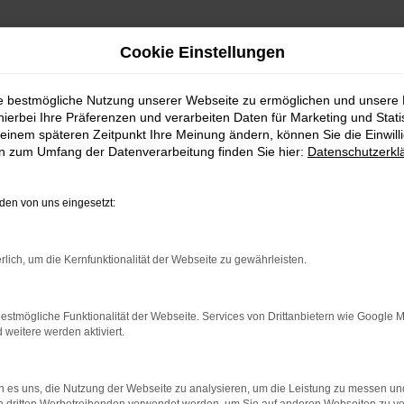
Cookie Einstellungen
ie bestmögliche Nutzung unserer Webseite zu ermöglichen und unsere
hierbei Ihre Präferenzen und verarbeiten Daten für Marketing und Stati
einem späteren Zeitpunkt Ihre Meinung ändern, können Sie die Einwillig
en zum Umfang der Datenverarbeitung finden Sie hier:
Datenschutzerkl
en von uns eingesetzt:
indung.
rlich, um die Kernfunktionalität der Webseite zu gewährleisten.
hine?
estmögliche Funktionalität der Webseite. Services von Drittanbietern wie Google 
aden bestimmter Seiten verhindern. Funktioniert die Seite in e
eitere werden aktiviert.
 zu beheben.
 es uns, die Nutzung der Webseite zu analysieren, um die Leistung zu messen u
bssystem auf dem neuesten Stand sind.