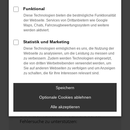
anderen Browser oder in einem privaten
Funktional
Fenster?
Diese Technologien bieten die bestmögliche Funktionalität
Starte dein Gerät neu.
der Webseite. Services von Drittanbietern wie Google
Maps, Chats, Fahrzeugbewertungssystem und weitere
Das kann manchmal helfen, vorübergehende
werden aktiviert.
Probleme zu beheben.
Stelle sicher, dass dein Browser und dein
Statistik und Marketing
Betriebssystem auf dem neuesten Stand
Diese Technologien ermöglichen es uns, die Nutzung der
Webseite zu analysieren, um die Leistung zu messen und
sind.
zu verbessern. Zudem werden Technologien eingesetzt,
Veraltete Software birgt nicht nur ein
die von dritten Werbetreibenden verwendet werden, um
Sicherheitsrisiko, sondern kann auch dazu
Sie auf anderen Webseiten zu verfolgen und um Anzeigen
zu schalten, die für Ihre Interessen relevant sind.
führen, dass bestimmte Funktionen nicht mehr
unterstützt werden.
Speichern
Wende dich an den Webseitenbetreiber.
Wenn du alle oben genannten Schritte versucht
Optionale Cookies ablehnen
hast, kontaktiere uns bitte. Wir werden
Alle akzeptieren
versuchen, das Problem zu beheben. Du kannst
uns diesen Text schicken, um uns bei der
Fehlersuche zu unterstützen: