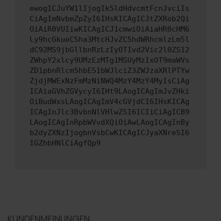
ewogICJuYW1lIjogIk5ldHdvcmtFcnJvciIs
CiAgImNvbmZpZyI6IHsKICAgICJtZXRob2Qi
OiAiR0VUIiwKICAgICJ1cmwiOiAiaHR0cHM6
Ly9hcGkueC5ha3MtcHJvZC5hdWRhcmlzLm5l
dC92MS9jbGllbnRzLzIyOTIvd2Vic2l0ZS12
ZWhpY2xlcy9UMzEzMTg1MSUyMzIxOT9maWVs
ZD1pbnRlcm5hbE51bWJlciZ3ZWJzaXRlPTYw
ZjdjMWExNzFmMzNiNWQ4MzY4MzY4MyIsCiAg
ICAiaGVhZGVycyI6IHt9LAogICAgImJvZHki
OiBudWxsLAogICAgImV4cGVjdCI6IHsKICAg
ICAgInJlc3BvbnNlVHlwZSI6ICIiCiAgICB9
LAogICAgInRpbWVvdXQiOiAwLAogICAgInBy
b2dyZXNzIjogbnVsbCwKICAgICJyaXNreSI6
IGZhbHNlCiAgfQp9
KUNDENMEINUNGEN