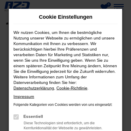
0
Zum
MENÜ
Cookie Einstellungen
Hauptinhalt
Startseite
Fahrzeuge
Fahrzeug-Showroom
springen
Wir nutzen Cookies, um Ihnen die bestmögliche
Nutzung unserer Webseite zu ermöglichen und unsere
Kommunikation mit Ihnen zu verbessern. Wir
berücksichtigen hierbei Ihre Präferenzen und
FEHLER: NETWORK ERROR
verarbeiten Daten für Marketing und Statistiken nur,
wenn Sie uns Ihre Einwilligung geben. Wenn Sie zu
Beim Laden ist ein Fehler aufgetreten.
einem späteren Zeitpunkt Ihre Meinung ändern, können
Hier sind ein paar Tipps, die dir helfen können:
Sie die Einwilligung jederzeit für die Zukunft widerrufen.
Weitere Informationen zum Umfang der
Datenverarbeitung finden Sie hier:
Überprüfe deine Firewall und deine
Datenschutzerklärung
,
Cookie-Richtlinie
.
Internetverbindung.
Laden andere Webseiten, zum Beispiel deine
Impressum
Suchmaschine?
Folgende Kategorien von Cookies werden von uns eingesetzt:
Prüfe deine Browsererweiterungen.
Essentiell
Manche Erweiterungen, wie Werbeblocker,
Diese Technologien sind erforderlich, um die
können das Laden bestimmter Seiten
Kernfunktionalität der Webseite zu gewährleisten.
verhindern. Funktioniert die Seite in einem