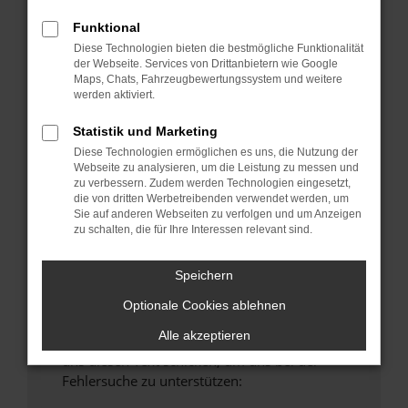
anderen Browser oder in einem privaten
Funktional
Fenster?
Diese Technologien bieten die bestmögliche Funktionalität
Starte dein Gerät neu.
der Webseite. Services von Drittanbietern wie Google
Maps, Chats, Fahrzeugbewertungssystem und weitere
Das kann manchmal helfen, vorübergehende
werden aktiviert.
Probleme zu beheben.
Stelle sicher, dass dein Browser und dein
Statistik und Marketing
Betriebssystem auf dem neuesten Stand
Diese Technologien ermöglichen es uns, die Nutzung der
Webseite zu analysieren, um die Leistung zu messen und
sind.
zu verbessern. Zudem werden Technologien eingesetzt,
Veraltete Software birgt nicht nur ein
die von dritten Werbetreibenden verwendet werden, um
Sicherheitsrisiko, sondern kann auch dazu
Sie auf anderen Webseiten zu verfolgen und um Anzeigen
zu schalten, die für Ihre Interessen relevant sind.
führen, dass bestimmte Funktionen nicht mehr
unterstützt werden.
Speichern
Wende dich an den Webseitenbetreiber.
Wenn du alle oben genannten Schritte versucht
Optionale Cookies ablehnen
hast, kontaktiere uns bitte. Wir werden
Alle akzeptieren
versuchen, das Problem zu beheben. Du kannst
uns diesen Text schicken, um uns bei der
Fehlersuche zu unterstützen: