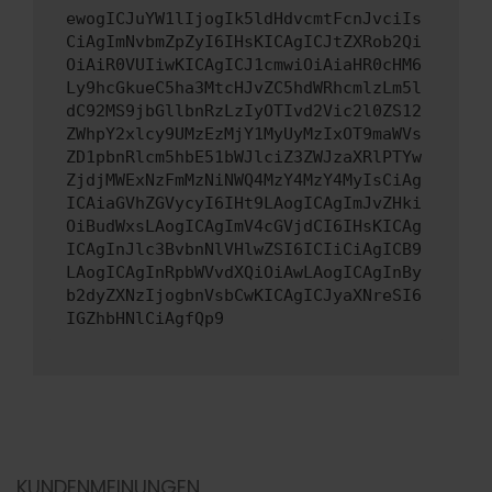
ewogICJuYW1lIjogIk5ldHdvcmtFcnJvciIs
CiAgImNvbmZpZyI6IHsKICAgICJtZXRob2Qi
OiAiR0VUIiwKICAgICJ1cmwiOiAiaHR0cHM6
Ly9hcGkueC5ha3MtcHJvZC5hdWRhcmlzLm5l
dC92MS9jbGllbnRzLzIyOTIvd2Vic2l0ZS12
ZWhpY2xlcy9UMzEzMjY1MyUyMzIxOT9maWVs
ZD1pbnRlcm5hbE51bWJlciZ3ZWJzaXRlPTYw
ZjdjMWExNzFmMzNiNWQ4MzY4MzY4MyIsCiAg
ICAiaGVhZGVycyI6IHt9LAogICAgImJvZHki
OiBudWxsLAogICAgImV4cGVjdCI6IHsKICAg
ICAgInJlc3BvbnNlVHlwZSI6ICIiCiAgICB9
LAogICAgInRpbWVvdXQiOiAwLAogICAgInBy
b2dyZXNzIjogbnVsbCwKICAgICJyaXNreSI6
IGZhbHNlCiAgfQp9
KUNDENMEINUNGEN