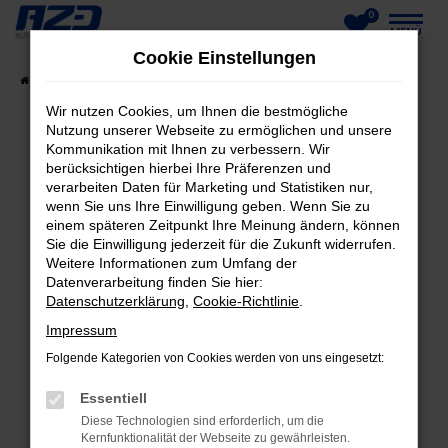
0
Zum
MENÜ
Cookie Einstellungen
Hauptinhalt
Startseite
Fahrzeuge
Fahrzeug-Showroom
springen
Wir nutzen Cookies, um Ihnen die bestmögliche
Nutzung unserer Webseite zu ermöglichen und unsere
Kommunikation mit Ihnen zu verbessern. Wir
berücksichtigen hierbei Ihre Präferenzen und
FEHLER: NETWORK ERROR
verarbeiten Daten für Marketing und Statistiken nur,
wenn Sie uns Ihre Einwilligung geben. Wenn Sie zu
Beim Laden ist ein Fehler aufgetreten.
einem späteren Zeitpunkt Ihre Meinung ändern, können
Hier sind ein paar Tipps, die dir helfen können:
Sie die Einwilligung jederzeit für die Zukunft widerrufen.
Weitere Informationen zum Umfang der
Datenverarbeitung finden Sie hier:
Überprüfe deine Firewall und deine
Datenschutzerklärung
,
Cookie-Richtlinie
.
Internetverbindung.
Laden andere Webseiten, zum Beispiel deine
Impressum
Suchmaschine?
Folgende Kategorien von Cookies werden von uns eingesetzt:
Prüfe deine Browsererweiterungen.
Essentiell
Manche Erweiterungen, wie Werbeblocker,
Diese Technologien sind erforderlich, um die
können das Laden bestimmter Seiten
Kernfunktionalität der Webseite zu gewährleisten.
verhindern. Funktioniert die Seite in einem