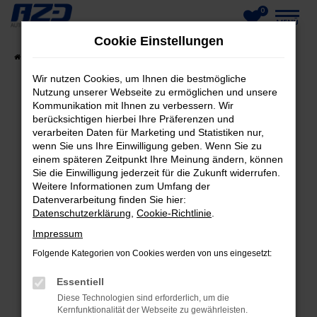
0
Zum
MENÜ
Cookie Einstellungen
Hauptinhalt
Startseite
Fahrzeuge
Fahrzeug-Showroom
springen
Wir nutzen Cookies, um Ihnen die bestmögliche
Nutzung unserer Webseite zu ermöglichen und unsere
Kommunikation mit Ihnen zu verbessern. Wir
berücksichtigen hierbei Ihre Präferenzen und
FEHLER: NETWORK ERROR
verarbeiten Daten für Marketing und Statistiken nur,
wenn Sie uns Ihre Einwilligung geben. Wenn Sie zu
Beim Laden ist ein Fehler aufgetreten.
einem späteren Zeitpunkt Ihre Meinung ändern, können
Hier sind ein paar Tipps, die dir helfen können:
Sie die Einwilligung jederzeit für die Zukunft widerrufen.
Weitere Informationen zum Umfang der
Datenverarbeitung finden Sie hier:
Überprüfe deine Firewall und deine
Datenschutzerklärung
,
Cookie-Richtlinie
.
Internetverbindung.
Laden andere Webseiten, zum Beispiel deine
Impressum
Suchmaschine?
Folgende Kategorien von Cookies werden von uns eingesetzt:
Prüfe deine Browsererweiterungen.
Essentiell
Manche Erweiterungen, wie Werbeblocker,
Diese Technologien sind erforderlich, um die
können das Laden bestimmter Seiten
Kernfunktionalität der Webseite zu gewährleisten.
verhindern. Funktioniert die Seite in einem