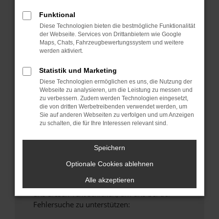
anderen Browser oder in einem privaten
Funktional
Fenster?
Diese Technologien bieten die bestmögliche Funktionalität
Starte dein Gerät neu.
der Webseite. Services von Drittanbietern wie Google
Maps, Chats, Fahrzeugbewertungssystem und weitere
Das kann manchmal helfen, vorübergehende
werden aktiviert.
Probleme zu beheben.
Stelle sicher, dass dein Browser und dein
Statistik und Marketing
Betriebssystem auf dem neuesten Stand
Diese Technologien ermöglichen es uns, die Nutzung der
Webseite zu analysieren, um die Leistung zu messen und
sind.
zu verbessern. Zudem werden Technologien eingesetzt,
Veraltete Software birgt nicht nur ein
die von dritten Werbetreibenden verwendet werden, um
Sicherheitsrisiko, sondern kann auch dazu
Sie auf anderen Webseiten zu verfolgen und um Anzeigen
zu schalten, die für Ihre Interessen relevant sind.
führen, dass bestimmte Funktionen nicht mehr
unterstützt werden.
Speichern
Wende dich an den Webseitenbetreiber.
Wenn du alle oben genannten Schritte versucht
Optionale Cookies ablehnen
hast, kontaktiere uns bitte. Wir werden
Alle akzeptieren
versuchen, das Problem zu beheben. Du kannst
uns diesen Text schicken, um uns bei der
Fehlersuche zu unterstützen: