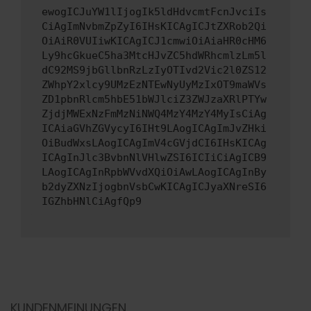
ewogICJuYW1lIjogIk5ldHdvcmtFcnJvciIs
CiAgImNvbmZpZyI6IHsKICAgICJtZXRob2Qi
OiAiR0VUIiwKICAgICJ1cmwiOiAiaHR0cHM6
Ly9hcGkueC5ha3MtcHJvZC5hdWRhcmlzLm5l
dC92MS9jbGllbnRzLzIyOTIvd2Vic2l0ZS12
ZWhpY2xlcy9UMzEzNTEwNyUyMzIxOT9maWVs
ZD1pbnRlcm5hbE51bWJlciZ3ZWJzaXRlPTYw
ZjdjMWExNzFmMzNiNWQ4MzY4MzY4MyIsCiAg
ICAiaGVhZGVycyI6IHt9LAogICAgImJvZHki
OiBudWxsLAogICAgImV4cGVjdCI6IHsKICAg
ICAgInJlc3BvbnNlVHlwZSI6ICIiCiAgICB9
LAogICAgInRpbWVvdXQiOiAwLAogICAgInBy
b2dyZXNzIjogbnVsbCwKICAgICJyaXNreSI6
IGZhbHNlCiAgfQp9
KUNDENMEINUNGEN