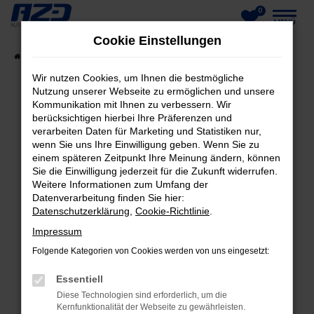
0
Zum
MENÜ
Cookie Einstellungen
Hauptinhalt
Startseite
Fahrzeuge
Fahrzeug-Showroom
springen
Wir nutzen Cookies, um Ihnen die bestmögliche
Nutzung unserer Webseite zu ermöglichen und unsere
Kommunikation mit Ihnen zu verbessern. Wir
berücksichtigen hierbei Ihre Präferenzen und
FEHLER: NETWORK ERROR
verarbeiten Daten für Marketing und Statistiken nur,
wenn Sie uns Ihre Einwilligung geben. Wenn Sie zu
Beim Laden ist ein Fehler aufgetreten.
einem späteren Zeitpunkt Ihre Meinung ändern, können
Hier sind ein paar Tipps, die dir helfen können:
Sie die Einwilligung jederzeit für die Zukunft widerrufen.
Weitere Informationen zum Umfang der
Datenverarbeitung finden Sie hier:
Überprüfe deine Firewall und deine
Datenschutzerklärung
,
Cookie-Richtlinie
.
Internetverbindung.
Laden andere Webseiten, zum Beispiel deine
Impressum
Suchmaschine?
Folgende Kategorien von Cookies werden von uns eingesetzt:
Prüfe deine Browsererweiterungen.
Essentiell
Manche Erweiterungen, wie Werbeblocker,
Diese Technologien sind erforderlich, um die
können das Laden bestimmter Seiten
Kernfunktionalität der Webseite zu gewährleisten.
verhindern. Funktioniert die Seite in einem