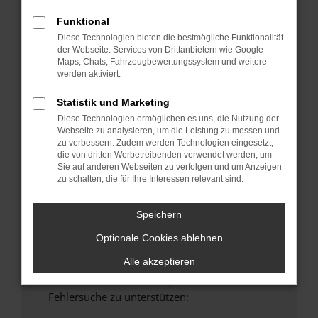
anderen Browser oder in einem privaten
Funktional
Fenster?
Diese Technologien bieten die bestmögliche Funktionalität
Starte dein Gerät neu.
der Webseite. Services von Drittanbietern wie Google
Maps, Chats, Fahrzeugbewertungssystem und weitere
Das kann manchmal helfen, vorübergehende
werden aktiviert.
Probleme zu beheben.
Stelle sicher, dass dein Browser und dein
Statistik und Marketing
Betriebssystem auf dem neuesten Stand
Diese Technologien ermöglichen es uns, die Nutzung der
Webseite zu analysieren, um die Leistung zu messen und
sind.
zu verbessern. Zudem werden Technologien eingesetzt,
Veraltete Software birgt nicht nur ein
die von dritten Werbetreibenden verwendet werden, um
Sicherheitsrisiko, sondern kann auch dazu
Sie auf anderen Webseiten zu verfolgen und um Anzeigen
zu schalten, die für Ihre Interessen relevant sind.
führen, dass bestimmte Funktionen nicht mehr
unterstützt werden.
Speichern
Wende dich an den Webseitenbetreiber.
Wenn du alle oben genannten Schritte versucht
Optionale Cookies ablehnen
hast, kontaktiere uns bitte. Wir werden
Alle akzeptieren
versuchen, das Problem zu beheben. Du kannst
uns diesen Text schicken, um uns bei der
Fehlersuche zu unterstützen: