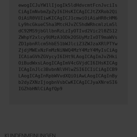
ewogICJuYW1lIjogIk5ldHdvcmtFcnJvciIs
CiAgImNvbmZpZyI6IHsKICAgICJtZXRob2Qi
OiAiR0VUIiwKICAgICJ1cmwiOiAiaHR0cHM6
Ly9hcGkueC5ha3MtcHJvZC5hdWRhcmlzLm5l
dC92MS9jbGllbnRzLzIyOTIvd2Vic2l0ZS12
ZWhpY2xlcy9UMzA3ODk2OSUyMzIxOT9maWVs
ZD1pbnRlcm5hbE51bWJlciZ3ZWJzaXRlPTYw
ZjdjMWExNzFmMzNiNWQ4MzY4MzY4MyIsCiAg
ICAiaGVhZGVycyI6IHt9LAogICAgImJvZHki
OiBudWxsLAogICAgImV4cGVjdCI6IHsKICAg
ICAgInJlc3BvbnNlVHlwZSI6ICIiCiAgICB9
LAogICAgInRpbWVvdXQiOiAwLAogICAgInBy
b2dyZXNzIjogbnVsbCwKICAgICJyaXNreSI6
IGZhbHNlCiAgfQp9
KUNDENMEINUNGEN