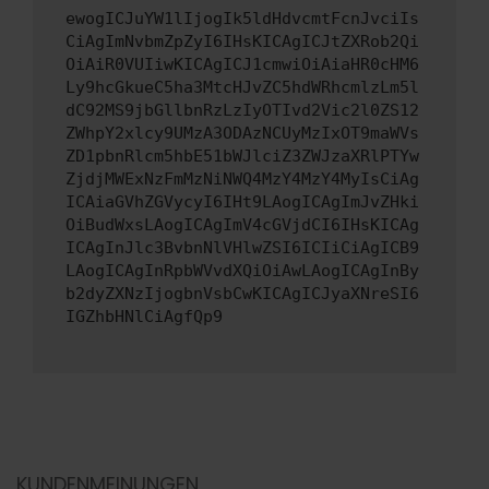
ewogICJuYW1lIjogIk5ldHdvcmtFcnJvciIs
CiAgImNvbmZpZyI6IHsKICAgICJtZXRob2Qi
OiAiR0VUIiwKICAgICJ1cmwiOiAiaHR0cHM6
Ly9hcGkueC5ha3MtcHJvZC5hdWRhcmlzLm5l
dC92MS9jbGllbnRzLzIyOTIvd2Vic2l0ZS12
ZWhpY2xlcy9UMzA3ODAzNCUyMzIxOT9maWVs
ZD1pbnRlcm5hbE51bWJlciZ3ZWJzaXRlPTYw
ZjdjMWExNzFmMzNiNWQ4MzY4MzY4MyIsCiAg
ICAiaGVhZGVycyI6IHt9LAogICAgImJvZHki
OiBudWxsLAogICAgImV4cGVjdCI6IHsKICAg
ICAgInJlc3BvbnNlVHlwZSI6ICIiCiAgICB9
LAogICAgInRpbWVvdXQiOiAwLAogICAgInBy
b2dyZXNzIjogbnVsbCwKICAgICJyaXNreSI6
IGZhbHNlCiAgfQp9
KUNDENMEINUNGEN