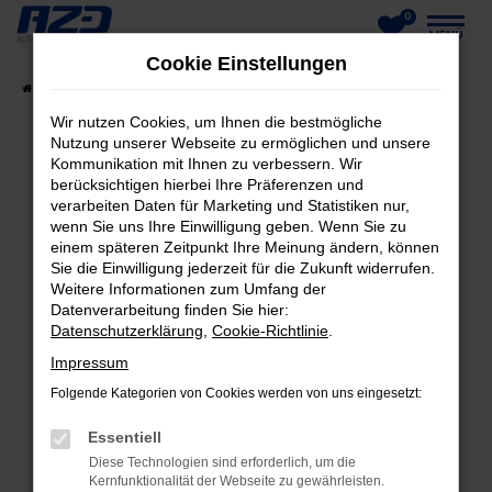
0
Zum
MENÜ
Cookie Einstellungen
Hauptinhalt
Startseite
Fahrzeuge
Fahrzeug-Showroom
springen
Wir nutzen Cookies, um Ihnen die bestmögliche
Nutzung unserer Webseite zu ermöglichen und unsere
Kommunikation mit Ihnen zu verbessern. Wir
berücksichtigen hierbei Ihre Präferenzen und
FEHLER: NETWORK ERROR
verarbeiten Daten für Marketing und Statistiken nur,
wenn Sie uns Ihre Einwilligung geben. Wenn Sie zu
Beim Laden ist ein Fehler aufgetreten.
einem späteren Zeitpunkt Ihre Meinung ändern, können
Hier sind ein paar Tipps, die dir helfen können:
Sie die Einwilligung jederzeit für die Zukunft widerrufen.
Weitere Informationen zum Umfang der
Datenverarbeitung finden Sie hier:
Überprüfe deine Firewall und deine
Datenschutzerklärung
,
Cookie-Richtlinie
.
Internetverbindung.
Laden andere Webseiten, zum Beispiel deine
Impressum
Suchmaschine?
Folgende Kategorien von Cookies werden von uns eingesetzt:
Prüfe deine Browsererweiterungen.
Essentiell
Manche Erweiterungen, wie Werbeblocker,
Diese Technologien sind erforderlich, um die
können das Laden bestimmter Seiten
Kernfunktionalität der Webseite zu gewährleisten.
verhindern. Funktioniert die Seite in einem