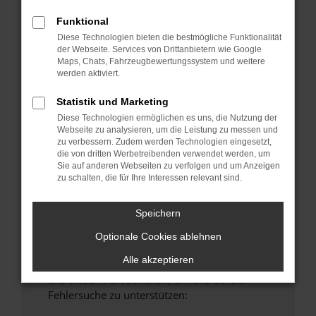
anderen Browser oder in einem privaten
Funktional
Fenster?
Diese Technologien bieten die bestmögliche Funktionalität
Starte dein Gerät neu.
der Webseite. Services von Drittanbietern wie Google
Maps, Chats, Fahrzeugbewertungssystem und weitere
Das kann manchmal helfen, vorübergehende
werden aktiviert.
Probleme zu beheben.
Stelle sicher, dass dein Browser und dein
Statistik und Marketing
Betriebssystem auf dem neuesten Stand
Diese Technologien ermöglichen es uns, die Nutzung der
Webseite zu analysieren, um die Leistung zu messen und
sind.
zu verbessern. Zudem werden Technologien eingesetzt,
Veraltete Software birgt nicht nur ein
die von dritten Werbetreibenden verwendet werden, um
Sicherheitsrisiko, sondern kann auch dazu
Sie auf anderen Webseiten zu verfolgen und um Anzeigen
zu schalten, die für Ihre Interessen relevant sind.
führen, dass bestimmte Funktionen nicht mehr
unterstützt werden.
Speichern
Wende dich an den Webseitenbetreiber.
Wenn du alle oben genannten Schritte versucht
Optionale Cookies ablehnen
hast, kontaktiere uns bitte. Wir werden
Alle akzeptieren
versuchen, das Problem zu beheben. Du kannst
uns diesen Text schicken, um uns bei der
Fehlersuche zu unterstützen: