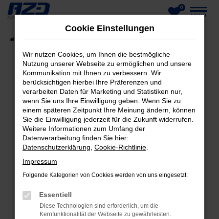
0
Zum
MENÜ
Cookie Einstellungen
Hauptinhalt
Startseite
Fahrzeuge
Fahrzeug-Showroom
springen
Wir nutzen Cookies, um Ihnen die bestmögliche
Nutzung unserer Webseite zu ermöglichen und unsere
Kommunikation mit Ihnen zu verbessern. Wir
berücksichtigen hierbei Ihre Präferenzen und
FEHLER: NETWORK ERROR
verarbeiten Daten für Marketing und Statistiken nur,
wenn Sie uns Ihre Einwilligung geben. Wenn Sie zu
Beim Laden ist ein Fehler aufgetreten.
einem späteren Zeitpunkt Ihre Meinung ändern, können
Hier sind ein paar Tipps, die dir helfen können:
Sie die Einwilligung jederzeit für die Zukunft widerrufen.
Weitere Informationen zum Umfang der
Datenverarbeitung finden Sie hier:
Überprüfe deine Firewall und deine
Datenschutzerklärung
,
Cookie-Richtlinie
.
Internetverbindung.
Laden andere Webseiten, zum Beispiel deine
Impressum
Suchmaschine?
Folgende Kategorien von Cookies werden von uns eingesetzt:
Prüfe deine Browsererweiterungen.
Essentiell
Manche Erweiterungen, wie Werbeblocker,
Diese Technologien sind erforderlich, um die
können das Laden bestimmter Seiten
Kernfunktionalität der Webseite zu gewährleisten.
verhindern. Funktioniert die Seite in einem