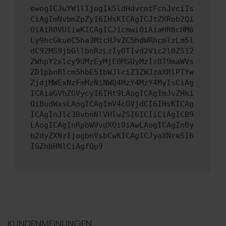
ewogICJuYW1lIjogIk5ldHdvcmtFcnJvciIs
CiAgImNvbmZpZyI6IHsKICAgICJtZXRob2Qi
OiAiR0VUIiwKICAgICJ1cmwiOiAiaHR0cHM6
Ly9hcGkueC5ha3MtcHJvZC5hdWRhcmlzLm5l
dC92MS9jbGllbnRzLzIyOTIvd2Vic2l0ZS12
ZWhpY2xlcy9UMzEyMjE0MSUyMzIxOT9maWVs
ZD1pbnRlcm5hbE51bWJlciZ3ZWJzaXRlPTYw
ZjdjMWExNzFmMzNiNWQ4MzY4MzY4MyIsCiAg
ICAiaGVhZGVycyI6IHt9LAogICAgImJvZHki
OiBudWxsLAogICAgImV4cGVjdCI6IHsKICAg
ICAgInJlc3BvbnNlVHlwZSI6ICIiCiAgICB9
LAogICAgInRpbWVvdXQiOiAwLAogICAgInBy
b2dyZXNzIjogbnVsbCwKICAgICJyaXNreSI6
IGZhbHNlCiAgfQp9
KUNDENMEINUNGEN