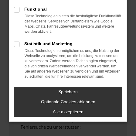
anderen Browser oder in einem privaten
Funktional
Fenster?
Diese Technologien bieten die bestmögliche Funktionalität
Starte dein Gerät neu.
der Webseite. Services von Drittanbietern wie Google
Maps, Chats, Fahrzeugbewertungssystem und weitere
Das kann manchmal helfen, vorübergehende
werden aktiviert.
Probleme zu beheben.
Stelle sicher, dass dein Browser und dein
Statistik und Marketing
Betriebssystem auf dem neuesten Stand
Diese Technologien ermöglichen es uns, die Nutzung der
Webseite zu analysieren, um die Leistung zu messen und
sind.
zu verbessern. Zudem werden Technologien eingesetzt,
Veraltete Software birgt nicht nur ein
die von dritten Werbetreibenden verwendet werden, um
Sicherheitsrisiko, sondern kann auch dazu
Sie auf anderen Webseiten zu verfolgen und um Anzeigen
zu schalten, die für Ihre Interessen relevant sind.
führen, dass bestimmte Funktionen nicht mehr
unterstützt werden.
Speichern
Wende dich an den Webseitenbetreiber.
Wenn du alle oben genannten Schritte versucht
Optionale Cookies ablehnen
hast, kontaktiere uns bitte. Wir werden
Alle akzeptieren
versuchen, das Problem zu beheben. Du kannst
uns diesen Text schicken, um uns bei der
Fehlersuche zu unterstützen: