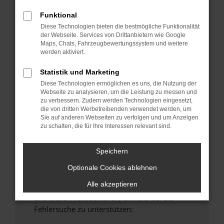
anderen Browser oder in einem privaten
Funktional
Fenster?
Diese Technologien bieten die bestmögliche Funktionalität
Starte dein Gerät neu.
der Webseite. Services von Drittanbietern wie Google
Maps, Chats, Fahrzeugbewertungssystem und weitere
Das kann manchmal helfen, vorübergehende
werden aktiviert.
Probleme zu beheben.
Stelle sicher, dass dein Browser und dein
Statistik und Marketing
Betriebssystem auf dem neuesten Stand
Diese Technologien ermöglichen es uns, die Nutzung der
Webseite zu analysieren, um die Leistung zu messen und
sind.
zu verbessern. Zudem werden Technologien eingesetzt,
Veraltete Software birgt nicht nur ein
die von dritten Werbetreibenden verwendet werden, um
Sicherheitsrisiko, sondern kann auch dazu
Sie auf anderen Webseiten zu verfolgen und um Anzeigen
zu schalten, die für Ihre Interessen relevant sind.
führen, dass bestimmte Funktionen nicht mehr
unterstützt werden.
Speichern
Wende dich an den Webseitenbetreiber.
Wenn du alle oben genannten Schritte versucht
Optionale Cookies ablehnen
hast, kontaktiere uns bitte. Wir werden
Alle akzeptieren
versuchen, das Problem zu beheben. Du kannst
uns diesen Text schicken, um uns bei der
Fehlersuche zu unterstützen: