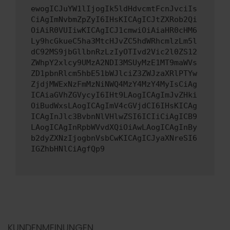
ewogICJuYW1lIjogIk5ldHdvcmtFcnJvciIs
CiAgImNvbmZpZyI6IHsKICAgICJtZXRob2Qi
OiAiR0VUIiwKICAgICJ1cmwiOiAiaHR0cHM6
Ly9hcGkueC5ha3MtcHJvZC5hdWRhcmlzLm5l
dC92MS9jbGllbnRzLzIyOTIvd2Vic2l0ZS12
ZWhpY2xlcy9UMzA2NDI3MSUyMzE1MT9maWVs
ZD1pbnRlcm5hbE51bWJlciZ3ZWJzaXRlPTYw
ZjdjMWExNzFmMzNiNWQ4MzY4MzY4MyIsCiAg
ICAiaGVhZGVycyI6IHt9LAogICAgImJvZHki
OiBudWxsLAogICAgImV4cGVjdCI6IHsKICAg
ICAgInJlc3BvbnNlVHlwZSI6ICIiCiAgICB9
LAogICAgInRpbWVvdXQiOiAwLAogICAgInBy
b2dyZXNzIjogbnVsbCwKICAgICJyaXNreSI6
IGZhbHNlCiAgfQp9
KUNDENMEINUNGEN