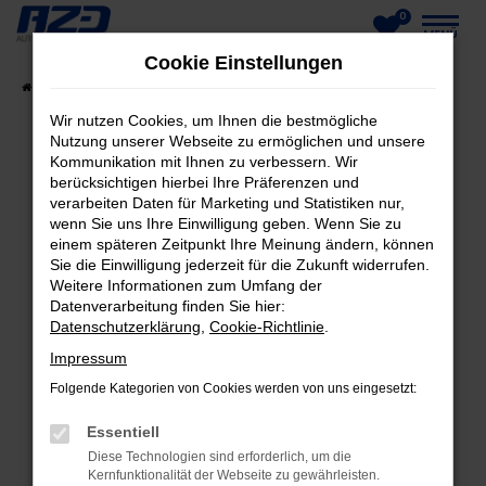
0
Zum
MENÜ
Cookie Einstellungen
Hauptinhalt
Startseite
Fahrzeuge
Fahrzeug-Showroom
springen
Wir nutzen Cookies, um Ihnen die bestmögliche
Nutzung unserer Webseite zu ermöglichen und unsere
Kommunikation mit Ihnen zu verbessern. Wir
berücksichtigen hierbei Ihre Präferenzen und
FEHLER: NETWORK ERROR
verarbeiten Daten für Marketing und Statistiken nur,
wenn Sie uns Ihre Einwilligung geben. Wenn Sie zu
Beim Laden ist ein Fehler aufgetreten.
einem späteren Zeitpunkt Ihre Meinung ändern, können
Hier sind ein paar Tipps, die dir helfen können:
Sie die Einwilligung jederzeit für die Zukunft widerrufen.
Weitere Informationen zum Umfang der
Datenverarbeitung finden Sie hier:
Überprüfe deine Firewall und deine
Datenschutzerklärung
,
Cookie-Richtlinie
.
Internetverbindung.
Laden andere Webseiten, zum Beispiel deine
Impressum
Suchmaschine?
Folgende Kategorien von Cookies werden von uns eingesetzt:
Prüfe deine Browsererweiterungen.
Essentiell
Manche Erweiterungen, wie Werbeblocker,
Diese Technologien sind erforderlich, um die
können das Laden bestimmter Seiten
Kernfunktionalität der Webseite zu gewährleisten.
verhindern. Funktioniert die Seite in einem