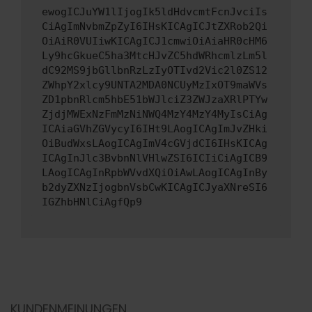
ewogICJuYW1lIjogIk5ldHdvcmtFcnJvciIs
CiAgImNvbmZpZyI6IHsKICAgICJtZXRob2Qi
OiAiR0VUIiwKICAgICJ1cmwiOiAiaHR0cHM6
Ly9hcGkueC5ha3MtcHJvZC5hdWRhcmlzLm5l
dC92MS9jbGllbnRzLzIyOTIvd2Vic2l0ZS12
ZWhpY2xlcy9UNTA2MDA0NCUyMzIxOT9maWVs
ZD1pbnRlcm5hbE51bWJlciZ3ZWJzaXRlPTYw
ZjdjMWExNzFmMzNiNWQ4MzY4MzY4MyIsCiAg
ICAiaGVhZGVycyI6IHt9LAogICAgImJvZHki
OiBudWxsLAogICAgImV4cGVjdCI6IHsKICAg
ICAgInJlc3BvbnNlVHlwZSI6ICIiCiAgICB9
LAogICAgInRpbWVvdXQiOiAwLAogICAgInBy
b2dyZXNzIjogbnVsbCwKICAgICJyaXNreSI6
IGZhbHNlCiAgfQp9
KUNDENMEINUNGEN