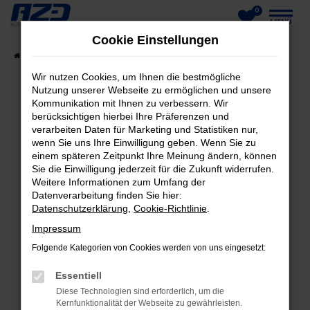
0
Zum
MENÜ
Cookie Einstellungen
Hauptinhalt
Startseite
Fahrzeuge
Fahrzeug-Showroom
springen
Wir nutzen Cookies, um Ihnen die bestmögliche
Nutzung unserer Webseite zu ermöglichen und unsere
Kommunikation mit Ihnen zu verbessern. Wir
berücksichtigen hierbei Ihre Präferenzen und
FEHLER: NETWORK ERROR
verarbeiten Daten für Marketing und Statistiken nur,
wenn Sie uns Ihre Einwilligung geben. Wenn Sie zu
Beim Laden ist ein Fehler aufgetreten.
einem späteren Zeitpunkt Ihre Meinung ändern, können
Hier sind ein paar Tipps, die dir helfen können:
Sie die Einwilligung jederzeit für die Zukunft widerrufen.
Weitere Informationen zum Umfang der
Datenverarbeitung finden Sie hier:
Überprüfe deine Firewall und deine
Datenschutzerklärung
,
Cookie-Richtlinie
.
Internetverbindung.
Laden andere Webseiten, zum Beispiel deine
Impressum
Suchmaschine?
Folgende Kategorien von Cookies werden von uns eingesetzt:
Prüfe deine Browsererweiterungen.
Essentiell
Manche Erweiterungen, wie Werbeblocker,
Diese Technologien sind erforderlich, um die
können das Laden bestimmter Seiten
Kernfunktionalität der Webseite zu gewährleisten.
verhindern. Funktioniert die Seite in einem