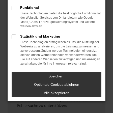
anderen Browser oder in einem privaten
Funktional
Fenster?
Diese Technologien bieten die bestmögliche Funktionalität
Starte dein Gerät neu.
der Webseite. Services von Drittanbietern wie Google
Maps, Chats, Fahrzeugbewertungssystem und weitere
Das kann manchmal helfen, vorübergehende
werden aktiviert.
Probleme zu beheben.
Stelle sicher, dass dein Browser und dein
Statistik und Marketing
Betriebssystem auf dem neuesten Stand
Diese Technologien ermöglichen es uns, die Nutzung der
Webseite zu analysieren, um die Leistung zu messen und
sind.
zu verbessern. Zudem werden Technologien eingesetzt,
Veraltete Software birgt nicht nur ein
die von dritten Werbetreibenden verwendet werden, um
Sicherheitsrisiko, sondern kann auch dazu
Sie auf anderen Webseiten zu verfolgen und um Anzeigen
zu schalten, die für Ihre Interessen relevant sind.
führen, dass bestimmte Funktionen nicht mehr
unterstützt werden.
Speichern
Wende dich an den Webseitenbetreiber.
Wenn du alle oben genannten Schritte versucht
Optionale Cookies ablehnen
hast, kontaktiere uns bitte. Wir werden
Alle akzeptieren
versuchen, das Problem zu beheben. Du kannst
uns diesen Text schicken, um uns bei der
Fehlersuche zu unterstützen: