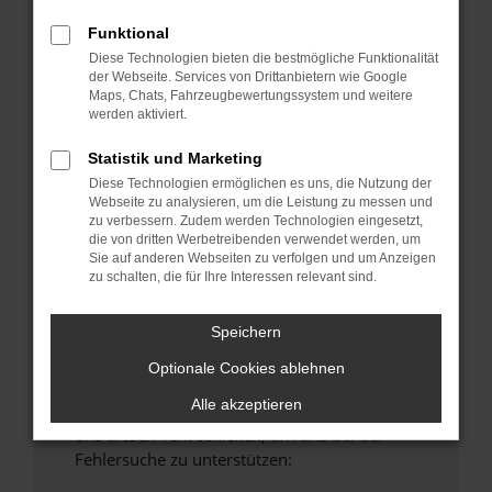
anderen Browser oder in einem privaten
Funktional
Fenster?
Diese Technologien bieten die bestmögliche Funktionalität
Starte dein Gerät neu.
der Webseite. Services von Drittanbietern wie Google
Maps, Chats, Fahrzeugbewertungssystem und weitere
Das kann manchmal helfen, vorübergehende
werden aktiviert.
Probleme zu beheben.
Stelle sicher, dass dein Browser und dein
Statistik und Marketing
Betriebssystem auf dem neuesten Stand
Diese Technologien ermöglichen es uns, die Nutzung der
Webseite zu analysieren, um die Leistung zu messen und
sind.
zu verbessern. Zudem werden Technologien eingesetzt,
Veraltete Software birgt nicht nur ein
die von dritten Werbetreibenden verwendet werden, um
Sicherheitsrisiko, sondern kann auch dazu
Sie auf anderen Webseiten zu verfolgen und um Anzeigen
zu schalten, die für Ihre Interessen relevant sind.
führen, dass bestimmte Funktionen nicht mehr
unterstützt werden.
Speichern
Wende dich an den Webseitenbetreiber.
Wenn du alle oben genannten Schritte versucht
Optionale Cookies ablehnen
hast, kontaktiere uns bitte. Wir werden
Alle akzeptieren
versuchen, das Problem zu beheben. Du kannst
uns diesen Text schicken, um uns bei der
Fehlersuche zu unterstützen: