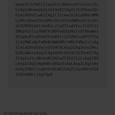
ewogICJuYW1lIjogIk5ldHdvcmtFcnJvciIs
CiAgImNvbmZpZyI6IHsKICAgICJtZXRob2Qi
OiAiR0VUIiwKICAgICJ1cmwiOiAiaHR0cHM6
Ly9hcGkueC5ha3MtcHJvZC5hdWRhcmlzLm5l
dC92MS9jbGllbnRzLzIyOTIvd2Vic2l0ZS12
ZWhpY2xlcy9UNTA1NDYwOSUyMzIxOT9maWVs
ZD1pbnRlcm5hbE51bWJlciZ3ZWJzaXRlPTYw
ZjdjMWExNzFmMzNiNWQ4MzY4MzY4MyIsCiAg
ICAiaGVhZGVycyI6IHt9LAogICAgImJvZHki
OiBudWxsLAogICAgImV4cGVjdCI6IHsKICAg
ICAgInJlc3BvbnNlVHlwZSI6ICIiCiAgICB9
LAogICAgInRpbWVvdXQiOiAwLAogICAgInBy
b2dyZXNzIjogbnVsbCwKICAgICJyaXNreSI6
IGZhbHNlCiAgfQp9
KUNDENMEINUNGEN