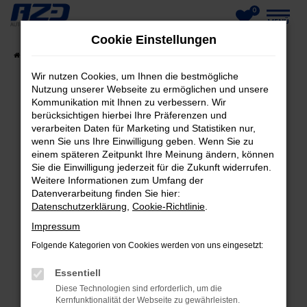
0
Zum
MENÜ
Cookie Einstellungen
Hauptinhalt
Startseite
Fahrzeuge
Fahrzeug-Showroom
springen
Wir nutzen Cookies, um Ihnen die bestmögliche
Nutzung unserer Webseite zu ermöglichen und unsere
Kommunikation mit Ihnen zu verbessern. Wir
berücksichtigen hierbei Ihre Präferenzen und
FEHLER: NETWORK ERROR
verarbeiten Daten für Marketing und Statistiken nur,
wenn Sie uns Ihre Einwilligung geben. Wenn Sie zu
Beim Laden ist ein Fehler aufgetreten.
einem späteren Zeitpunkt Ihre Meinung ändern, können
Hier sind ein paar Tipps, die dir helfen können:
Sie die Einwilligung jederzeit für die Zukunft widerrufen.
Weitere Informationen zum Umfang der
Datenverarbeitung finden Sie hier:
Überprüfe deine Firewall und deine
Datenschutzerklärung
,
Cookie-Richtlinie
.
Internetverbindung.
Laden andere Webseiten, zum Beispiel deine
Impressum
Suchmaschine?
Folgende Kategorien von Cookies werden von uns eingesetzt:
Prüfe deine Browsererweiterungen.
Essentiell
Manche Erweiterungen, wie Werbeblocker,
Diese Technologien sind erforderlich, um die
können das Laden bestimmter Seiten
Kernfunktionalität der Webseite zu gewährleisten.
verhindern. Funktioniert die Seite in einem