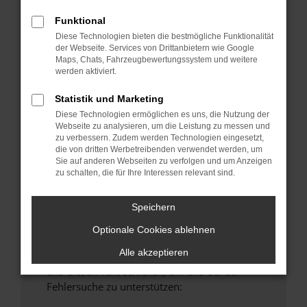
anderen Browser oder in einem privaten
Funktional
Fenster?
Diese Technologien bieten die bestmögliche Funktionalität
Starte dein Gerät neu.
der Webseite. Services von Drittanbietern wie Google
Maps, Chats, Fahrzeugbewertungssystem und weitere
Das kann manchmal helfen, vorübergehende
werden aktiviert.
Probleme zu beheben.
Stelle sicher, dass dein Browser und dein
Statistik und Marketing
Betriebssystem auf dem neuesten Stand
Diese Technologien ermöglichen es uns, die Nutzung der
Webseite zu analysieren, um die Leistung zu messen und
sind.
zu verbessern. Zudem werden Technologien eingesetzt,
Veraltete Software birgt nicht nur ein
die von dritten Werbetreibenden verwendet werden, um
Sicherheitsrisiko, sondern kann auch dazu
Sie auf anderen Webseiten zu verfolgen und um Anzeigen
zu schalten, die für Ihre Interessen relevant sind.
führen, dass bestimmte Funktionen nicht mehr
unterstützt werden.
Speichern
Wende dich an den Webseitenbetreiber.
Wenn du alle oben genannten Schritte versucht
Optionale Cookies ablehnen
hast, kontaktiere uns bitte. Wir werden
Alle akzeptieren
versuchen, das Problem zu beheben. Du kannst
uns diesen Text schicken, um uns bei der
Fehlersuche zu unterstützen: