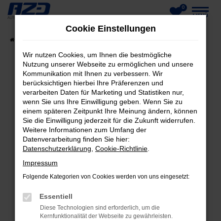
0
Zum
MENÜ
Cookie Einstellungen
Hauptinhalt
Startseite
Fahrzeuge
Fahrzeug-Showroom
springen
Wir nutzen Cookies, um Ihnen die bestmögliche
Nutzung unserer Webseite zu ermöglichen und unsere
Kommunikation mit Ihnen zu verbessern. Wir
berücksichtigen hierbei Ihre Präferenzen und
FEHLER: NETWORK ERROR
verarbeiten Daten für Marketing und Statistiken nur,
wenn Sie uns Ihre Einwilligung geben. Wenn Sie zu
Beim Laden ist ein Fehler aufgetreten.
einem späteren Zeitpunkt Ihre Meinung ändern, können
Hier sind ein paar Tipps, die dir helfen können:
Sie die Einwilligung jederzeit für die Zukunft widerrufen.
Weitere Informationen zum Umfang der
Datenverarbeitung finden Sie hier:
Überprüfe deine Firewall und deine
Datenschutzerklärung
,
Cookie-Richtlinie
.
Internetverbindung.
Laden andere Webseiten, zum Beispiel deine
Impressum
Suchmaschine?
Folgende Kategorien von Cookies werden von uns eingesetzt:
Prüfe deine Browsererweiterungen.
Essentiell
Manche Erweiterungen, wie Werbeblocker,
Diese Technologien sind erforderlich, um die
können das Laden bestimmter Seiten
Kernfunktionalität der Webseite zu gewährleisten.
verhindern. Funktioniert die Seite in einem