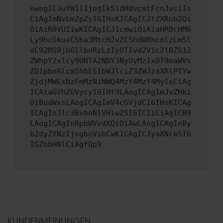
ewogICJuYW1lIjogIk5ldHdvcmtFcnJvciIs
CiAgImNvbmZpZyI6IHsKICAgICJtZXRob2Qi
OiAiR0VUIiwKICAgICJ1cmwiOiAiaHR0cHM6
Ly9hcGkueC5ha3MtcHJvZC5hdWRhcmlzLm5l
dC92MS9jbGllbnRzLzIyOTIvd2Vic2l0ZS12
ZWhpY2xlcy9UNTA2NDY3NyUyMzIxOT9maWVs
ZD1pbnRlcm5hbE51bWJlciZ3ZWJzaXRlPTYw
ZjdjMWExNzFmMzNiNWQ4MzY4MzY4MyIsCiAg
ICAiaGVhZGVycyI6IHt9LAogICAgImJvZHki
OiBudWxsLAogICAgImV4cGVjdCI6IHsKICAg
ICAgInJlc3BvbnNlVHlwZSI6ICIiCiAgICB9
LAogICAgInRpbWVvdXQiOiAwLAogICAgInBy
b2dyZXNzIjogbnVsbCwKICAgICJyaXNreSI6
IGZhbHNlCiAgfQp9
KUNDENMEINUNGEN