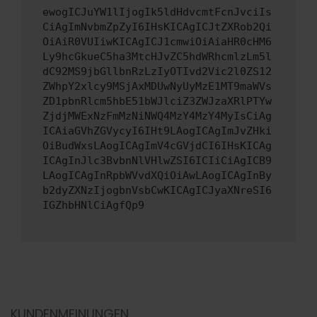
ewogICJuYW1lIjogIk5ldHdvcmtFcnJvciIs
CiAgImNvbmZpZyI6IHsKICAgICJtZXRob2Qi
OiAiR0VUIiwKICAgICJ1cmwiOiAiaHR0cHM6
Ly9hcGkueC5ha3MtcHJvZC5hdWRhcmlzLm5l
dC92MS9jbGllbnRzLzIyOTIvd2Vic2l0ZS12
ZWhpY2xlcy9MSjAxMDUwNyUyMzE1MT9maWVs
ZD1pbnRlcm5hbE51bWJlciZ3ZWJzaXRlPTYw
ZjdjMWExNzFmMzNiNWQ4MzY4MzY4MyIsCiAg
ICAiaGVhZGVycyI6IHt9LAogICAgImJvZHki
OiBudWxsLAogICAgImV4cGVjdCI6IHsKICAg
ICAgInJlc3BvbnNlVHlwZSI6ICIiCiAgICB9
LAogICAgInRpbWVvdXQiOiAwLAogICAgInBy
b2dyZXNzIjogbnVsbCwKICAgICJyaXNreSI6
IGZhbHNlCiAgfQp9
KUNDENMEINUNGEN