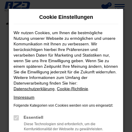
0
Zum
MENÜ
Cookie Einstellungen
Hauptinhalt
Startseite
Fahrzeuge
Fahrzeug-Showroom
springen
Wir nutzen Cookies, um Ihnen die bestmögliche
Nutzung unserer Webseite zu ermöglichen und unsere
Kommunikation mit Ihnen zu verbessern. Wir
berücksichtigen hierbei Ihre Präferenzen und
FEHLER: NETWORK ERROR
verarbeiten Daten für Marketing und Statistiken nur,
wenn Sie uns Ihre Einwilligung geben. Wenn Sie zu
Beim Laden ist ein Fehler aufgetreten.
einem späteren Zeitpunkt Ihre Meinung ändern, können
Hier sind ein paar Tipps, die dir helfen können:
Sie die Einwilligung jederzeit für die Zukunft widerrufen.
Weitere Informationen zum Umfang der
Datenverarbeitung finden Sie hier:
Überprüfe deine Firewall und deine
Datenschutzerklärung
,
Cookie-Richtlinie
.
Internetverbindung.
Laden andere Webseiten, zum Beispiel deine
Impressum
Suchmaschine?
Folgende Kategorien von Cookies werden von uns eingesetzt:
Prüfe deine Browsererweiterungen.
Essentiell
Manche Erweiterungen, wie Werbeblocker,
Diese Technologien sind erforderlich, um die
können das Laden bestimmter Seiten
Kernfunktionalität der Webseite zu gewährleisten.
verhindern. Funktioniert die Seite in einem