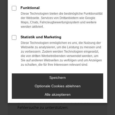
anderen Browser oder in einem privaten
Funktional
Fenster?
Diese Technologien bieten die bestmögliche Funktionalität
Starte dein Gerät neu.
der Webseite. Services von Drittanbietern wie Google
Maps, Chats, Fahrzeugbewertungssystem und weitere
Das kann manchmal helfen, vorübergehende
werden aktiviert.
Probleme zu beheben.
Stelle sicher, dass dein Browser und dein
Statistik und Marketing
Betriebssystem auf dem neuesten Stand
Diese Technologien ermöglichen es uns, die Nutzung der
Webseite zu analysieren, um die Leistung zu messen und
sind.
zu verbessern. Zudem werden Technologien eingesetzt,
Veraltete Software birgt nicht nur ein
die von dritten Werbetreibenden verwendet werden, um
Sicherheitsrisiko, sondern kann auch dazu
Sie auf anderen Webseiten zu verfolgen und um Anzeigen
zu schalten, die für Ihre Interessen relevant sind.
führen, dass bestimmte Funktionen nicht mehr
unterstützt werden.
Speichern
Wende dich an den Webseitenbetreiber.
Wenn du alle oben genannten Schritte versucht
Optionale Cookies ablehnen
hast, kontaktiere uns bitte. Wir werden
Alle akzeptieren
versuchen, das Problem zu beheben. Du kannst
uns diesen Text schicken, um uns bei der
Fehlersuche zu unterstützen: