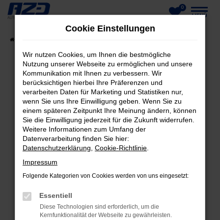
0
Zum
MENÜ
Cookie Einstellungen
Hauptinhalt
Startseite
Fahrzeuge
Fahrzeug-Showroom
springen
Wir nutzen Cookies, um Ihnen die bestmögliche
Nutzung unserer Webseite zu ermöglichen und unsere
Kommunikation mit Ihnen zu verbessern. Wir
berücksichtigen hierbei Ihre Präferenzen und
FEHLER: NETWORK ERROR
verarbeiten Daten für Marketing und Statistiken nur,
wenn Sie uns Ihre Einwilligung geben. Wenn Sie zu
Beim Laden ist ein Fehler aufgetreten.
einem späteren Zeitpunkt Ihre Meinung ändern, können
Hier sind ein paar Tipps, die dir helfen können:
Sie die Einwilligung jederzeit für die Zukunft widerrufen.
Weitere Informationen zum Umfang der
Datenverarbeitung finden Sie hier:
Überprüfe deine Firewall und deine
Datenschutzerklärung
,
Cookie-Richtlinie
.
Internetverbindung.
Laden andere Webseiten, zum Beispiel deine
Impressum
Suchmaschine?
Folgende Kategorien von Cookies werden von uns eingesetzt:
Prüfe deine Browsererweiterungen.
Essentiell
Manche Erweiterungen, wie Werbeblocker,
Diese Technologien sind erforderlich, um die
können das Laden bestimmter Seiten
Kernfunktionalität der Webseite zu gewährleisten.
verhindern. Funktioniert die Seite in einem