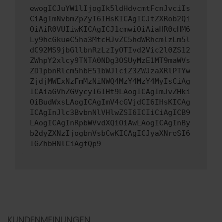
ewogICJuYW1lIjogIk5ldHdvcmtFcnJvciIs
CiAgImNvbmZpZyI6IHsKICAgICJtZXRob2Qi
OiAiR0VUIiwKICAgICJ1cmwiOiAiaHR0cHM6
Ly9hcGkueC5ha3MtcHJvZC5hdWRhcmlzLm5l
dC92MS9jbGllbnRzLzIyOTIvd2Vic2l0ZS12
ZWhpY2xlcy9TNTA0NDg3OSUyMzE1MT9maWVs
ZD1pbnRlcm5hbE51bWJlciZ3ZWJzaXRlPTYw
ZjdjMWExNzFmMzNiNWQ4MzY4MzY4MyIsCiAg
ICAiaGVhZGVycyI6IHt9LAogICAgImJvZHki
OiBudWxsLAogICAgImV4cGVjdCI6IHsKICAg
ICAgInJlc3BvbnNlVHlwZSI6ICIiCiAgICB9
LAogICAgInRpbWVvdXQiOiAwLAogICAgInBy
b2dyZXNzIjogbnVsbCwKICAgICJyaXNreSI6
IGZhbHNlCiAgfQp9
KUNDENMEINUNGEN