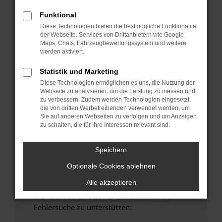
anderen Browser oder in einem privaten
Funktional
Fenster?
Diese Technologien bieten die bestmögliche Funktionalität
Starte dein Gerät neu.
der Webseite. Services von Drittanbietern wie Google
Maps, Chats, Fahrzeugbewertungssystem und weitere
Das kann manchmal helfen, vorübergehende
werden aktiviert.
Probleme zu beheben.
Stelle sicher, dass dein Browser und dein
Statistik und Marketing
Betriebssystem auf dem neuesten Stand
Diese Technologien ermöglichen es uns, die Nutzung der
Webseite zu analysieren, um die Leistung zu messen und
sind.
zu verbessern. Zudem werden Technologien eingesetzt,
Veraltete Software birgt nicht nur ein
die von dritten Werbetreibenden verwendet werden, um
Sicherheitsrisiko, sondern kann auch dazu
Sie auf anderen Webseiten zu verfolgen und um Anzeigen
zu schalten, die für Ihre Interessen relevant sind.
führen, dass bestimmte Funktionen nicht mehr
unterstützt werden.
Speichern
Wende dich an den Webseitenbetreiber.
Wenn du alle oben genannten Schritte versucht
Optionale Cookies ablehnen
hast, kontaktiere uns bitte. Wir werden
Alle akzeptieren
versuchen, das Problem zu beheben. Du kannst
uns diesen Text schicken, um uns bei der
Fehlersuche zu unterstützen: