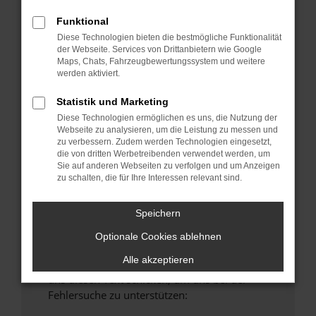
anderen Browser oder in einem privaten
Funktional
Fenster?
Diese Technologien bieten die bestmögliche Funktionalität
Starte dein Gerät neu.
der Webseite. Services von Drittanbietern wie Google
Maps, Chats, Fahrzeugbewertungssystem und weitere
Das kann manchmal helfen, vorübergehende
werden aktiviert.
Probleme zu beheben.
Stelle sicher, dass dein Browser und dein
Statistik und Marketing
Betriebssystem auf dem neuesten Stand
Diese Technologien ermöglichen es uns, die Nutzung der
Webseite zu analysieren, um die Leistung zu messen und
sind.
zu verbessern. Zudem werden Technologien eingesetzt,
Veraltete Software birgt nicht nur ein
die von dritten Werbetreibenden verwendet werden, um
Sicherheitsrisiko, sondern kann auch dazu
Sie auf anderen Webseiten zu verfolgen und um Anzeigen
zu schalten, die für Ihre Interessen relevant sind.
führen, dass bestimmte Funktionen nicht mehr
unterstützt werden.
Speichern
Wende dich an den Webseitenbetreiber.
Wenn du alle oben genannten Schritte versucht
Optionale Cookies ablehnen
hast, kontaktiere uns bitte. Wir werden
Alle akzeptieren
versuchen, das Problem zu beheben. Du kannst
uns diesen Text schicken, um uns bei der
Fehlersuche zu unterstützen: