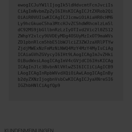
ewogICJuYW1lIjogIk5ldHdvcmtFcnJvciIs
CiAgImNvbmZpZyI6IHsKICAgICJtZXRob2Qi
OiAiR0VUIiwKICAgICJ1cmwiOiAiaHR0cHM6
Ly9hcGkueC5ha3MtcHJvZC5hdWRhcmlzLm5l
dC92MS9jbGllbnRzLzIyOTIvd2Vic2l0ZS12
ZWhpY2xlcy9UVDEyMDg4OSUyMzIxOT9maWVs
ZD1pbnRlcm5hbE51bWJlciZ3ZWJzaXRlPTYw
ZjdjMWExNzFmMzNiNWQ4MzY4MzY4MyIsCiAg
ICAiaGVhZGVycyI6IHt9LAogICAgImJvZHki
OiBudWxsLAogICAgImV4cGVjdCI6IHsKICAg
ICAgInJlc3BvbnNlVHlwZSI6ICIiCiAgICB9
LAogICAgInRpbWVvdXQiOiAwLAogICAgInBy
b2dyZXNzIjogbnVsbCwKICAgICJyaXNreSI6
IGZhbHNlCiAgfQp9
KUNDENMEINUNGEN