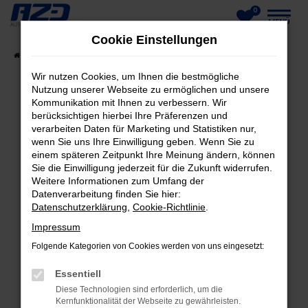
0
Zum
MENÜ
Cookie Einstellungen
Hauptinhalt
Startseite
Fahrzeuge
Fahrzeug-Showroom
springen
Wir nutzen Cookies, um Ihnen die bestmögliche
Nutzung unserer Webseite zu ermöglichen und unsere
Kommunikation mit Ihnen zu verbessern. Wir
berücksichtigen hierbei Ihre Präferenzen und
FEHLER: NETWORK ERROR
verarbeiten Daten für Marketing und Statistiken nur,
wenn Sie uns Ihre Einwilligung geben. Wenn Sie zu
Beim Laden ist ein Fehler aufgetreten.
einem späteren Zeitpunkt Ihre Meinung ändern, können
Hier sind ein paar Tipps, die dir helfen können:
Sie die Einwilligung jederzeit für die Zukunft widerrufen.
Weitere Informationen zum Umfang der
Datenverarbeitung finden Sie hier:
Überprüfe deine Firewall und deine
Datenschutzerklärung
,
Cookie-Richtlinie
.
Internetverbindung.
Laden andere Webseiten, zum Beispiel deine
Impressum
Suchmaschine?
Folgende Kategorien von Cookies werden von uns eingesetzt:
Prüfe deine Browsererweiterungen.
Essentiell
Manche Erweiterungen, wie Werbeblocker,
Diese Technologien sind erforderlich, um die
können das Laden bestimmter Seiten
Kernfunktionalität der Webseite zu gewährleisten.
verhindern. Funktioniert die Seite in einem