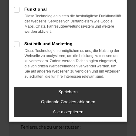
anderen Browser oder in einem privaten
Funktional
Fenster?
Diese Technologien bieten die bestmögliche Funktionalität
Starte dein Gerät neu.
der Webseite. Services von Drittanbietern wie Google
Maps, Chats, Fahrzeugbewertungssystem und weitere
Das kann manchmal helfen, vorübergehende
werden aktiviert.
Probleme zu beheben.
Stelle sicher, dass dein Browser und dein
Statistik und Marketing
Betriebssystem auf dem neuesten Stand
Diese Technologien ermöglichen es uns, die Nutzung der
Webseite zu analysieren, um die Leistung zu messen und
sind.
zu verbessern. Zudem werden Technologien eingesetzt,
Veraltete Software birgt nicht nur ein
die von dritten Werbetreibenden verwendet werden, um
Sicherheitsrisiko, sondern kann auch dazu
Sie auf anderen Webseiten zu verfolgen und um Anzeigen
zu schalten, die für Ihre Interessen relevant sind.
führen, dass bestimmte Funktionen nicht mehr
unterstützt werden.
Speichern
Wende dich an den Webseitenbetreiber.
Wenn du alle oben genannten Schritte versucht
Optionale Cookies ablehnen
hast, kontaktiere uns bitte. Wir werden
Alle akzeptieren
versuchen, das Problem zu beheben. Du kannst
uns diesen Text schicken, um uns bei der
Fehlersuche zu unterstützen: