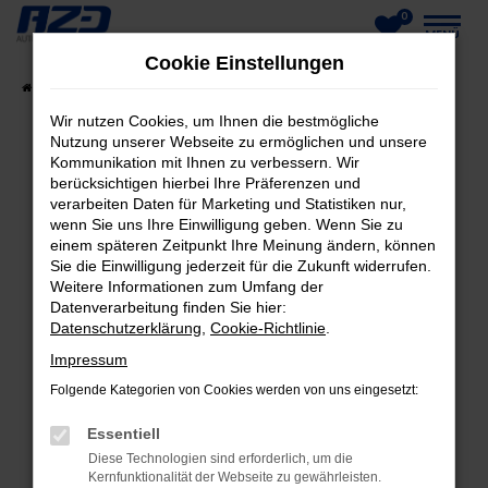
0
Zum
MENÜ
Cookie Einstellungen
Hauptinhalt
Startseite
Fahrzeuge
Fahrzeug-Showroom
springen
Wir nutzen Cookies, um Ihnen die bestmögliche
Nutzung unserer Webseite zu ermöglichen und unsere
Kommunikation mit Ihnen zu verbessern. Wir
berücksichtigen hierbei Ihre Präferenzen und
FEHLER: NETWORK ERROR
verarbeiten Daten für Marketing und Statistiken nur,
wenn Sie uns Ihre Einwilligung geben. Wenn Sie zu
Beim Laden ist ein Fehler aufgetreten.
einem späteren Zeitpunkt Ihre Meinung ändern, können
Hier sind ein paar Tipps, die dir helfen können:
Sie die Einwilligung jederzeit für die Zukunft widerrufen.
Weitere Informationen zum Umfang der
Datenverarbeitung finden Sie hier:
Überprüfe deine Firewall und deine
Datenschutzerklärung
,
Cookie-Richtlinie
.
Internetverbindung.
Laden andere Webseiten, zum Beispiel deine
Impressum
Suchmaschine?
Folgende Kategorien von Cookies werden von uns eingesetzt:
Prüfe deine Browsererweiterungen.
Essentiell
Manche Erweiterungen, wie Werbeblocker,
Diese Technologien sind erforderlich, um die
können das Laden bestimmter Seiten
Kernfunktionalität der Webseite zu gewährleisten.
verhindern. Funktioniert die Seite in einem