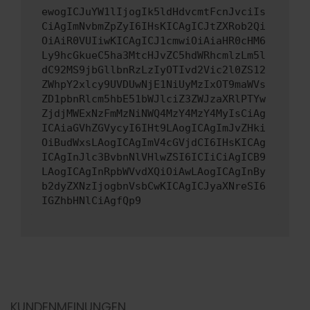
ewogICJuYW1lIjogIk5ldHdvcmtFcnJvciIs
CiAgImNvbmZpZyI6IHsKICAgICJtZXRob2Qi
OiAiR0VUIiwKICAgICJ1cmwiOiAiaHR0cHM6
Ly9hcGkueC5ha3MtcHJvZC5hdWRhcmlzLm5l
dC92MS9jbGllbnRzLzIyOTIvd2Vic2l0ZS12
ZWhpY2xlcy9UVDUwNjE1NiUyMzIxOT9maWVs
ZD1pbnRlcm5hbE51bWJlciZ3ZWJzaXRlPTYw
ZjdjMWExNzFmMzNiNWQ4MzY4MzY4MyIsCiAg
ICAiaGVhZGVycyI6IHt9LAogICAgImJvZHki
OiBudWxsLAogICAgImV4cGVjdCI6IHsKICAg
ICAgInJlc3BvbnNlVHlwZSI6ICIiCiAgICB9
LAogICAgInRpbWVvdXQiOiAwLAogICAgInBy
b2dyZXNzIjogbnVsbCwKICAgICJyaXNreSI6
IGZhbHNlCiAgfQp9
KUNDENMEINUNGEN