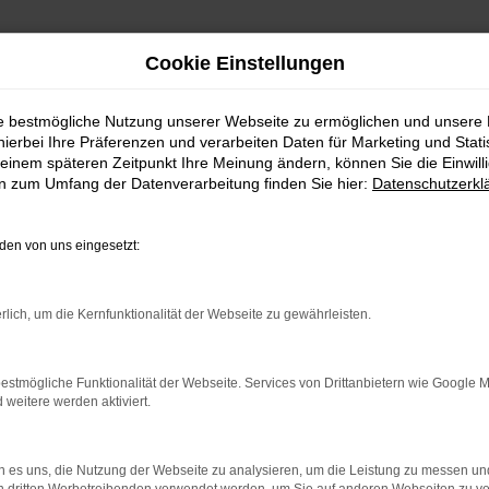
Cookie Einstellungen
ie bestmögliche Nutzung unserer Webseite zu ermöglichen und unsere
hierbei Ihre Präferenzen und verarbeiten Daten für Marketing und Stati
einem späteren Zeitpunkt Ihre Meinung ändern, können Sie die Einwillig
en zum Umfang der Datenverarbeitung finden Sie hier:
Datenschutzerkl
en von uns eingesetzt:
indung.
rlich, um die Kernfunktionalität der Webseite zu gewährleisten.
hine?
estmögliche Funktionalität der Webseite. Services von Drittanbietern wie Google 
aden bestimmter Seiten verhindern. Funktioniert die Seite in e
eitere werden aktiviert.
 zu beheben.
 es uns, die Nutzung der Webseite zu analysieren, um die Leistung zu messen u
bssystem auf dem neuesten Stand sind.