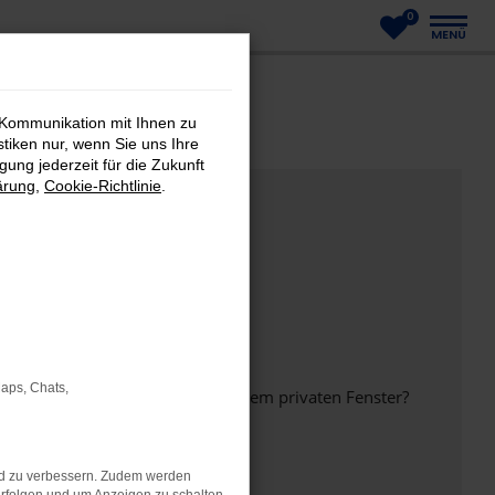
0
MENÜ
 Kommunikation mit Ihnen zu
stiken nur, wenn Sie uns Ihre
ung jederzeit für die Zukunft
ärung
,
Cookie-Richtlinie
.
Maps, Chats,
inem anderen Browser oder in einem privaten Fenster?
nd zu verbessern. Zudem werden