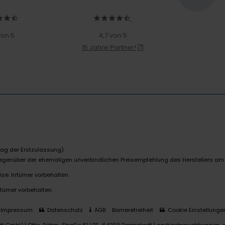
von 5
4,7 von 5
15 Jahre Partner!
ag der Erstzulassung).
 gegenüber der ehemaligen unverbindlichen Preisempfehlung des Herstellers am
se. Irrtümer vorbehalten.
rtümer vorbehalten.
Impressum
Datenschutz
AGB
Barrierefreiheit
Cookie Einstellunge