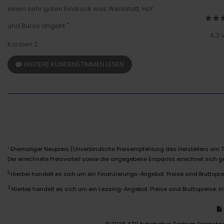
einen sehr guten Eindruck was Werkstatt, Hof
und Büros angeht."
4,3 
Karsten Z.
WEITERE KUNDENSTIMMEN LESEN
Ehemaliger Neupreis (Unverbindliche Preisempfehlung des Herstellers am T
1
Der errechnete Preisvorteil sowie die angegebene Ersparnis errechnet sich
2
Hierbei handelt es sich um ein Finanzierungs-Angebot. Preise sind Bruttoprei
3
Hierbei handelt es sich um ein Leasing-Angebot. Preise sind Bruttopreise. Ir