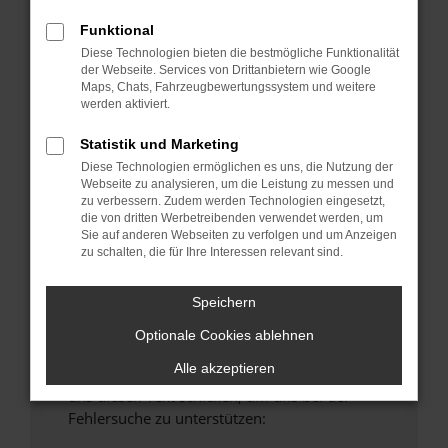
anderen Browser oder in einem privaten
Funktional
Fenster?
Diese Technologien bieten die bestmögliche Funktionalität
Starte dein Gerät neu.
der Webseite. Services von Drittanbietern wie Google
Maps, Chats, Fahrzeugbewertungssystem und weitere
Das kann manchmal helfen, vorübergehende
werden aktiviert.
Probleme zu beheben.
Stelle sicher, dass dein Browser und dein
Statistik und Marketing
Betriebssystem auf dem neuesten Stand
Diese Technologien ermöglichen es uns, die Nutzung der
Webseite zu analysieren, um die Leistung zu messen und
sind.
zu verbessern. Zudem werden Technologien eingesetzt,
Veraltete Software birgt nicht nur ein
die von dritten Werbetreibenden verwendet werden, um
Sicherheitsrisiko, sondern kann auch dazu
Sie auf anderen Webseiten zu verfolgen und um Anzeigen
zu schalten, die für Ihre Interessen relevant sind.
führen, dass bestimmte Funktionen nicht mehr
unterstützt werden.
Speichern
Wende dich an den Webseitenbetreiber.
Wenn du alle oben genannten Schritte versucht
Optionale Cookies ablehnen
hast, kontaktiere uns bitte. Wir werden
Alle akzeptieren
versuchen, das Problem zu beheben. Du kannst
uns diesen Text schicken, um uns bei der
Fehlersuche zu unterstützen: