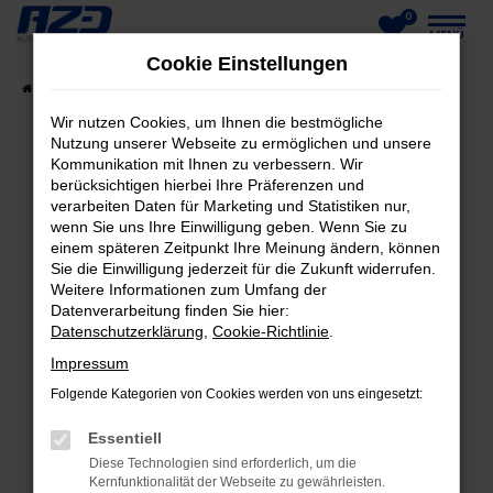
0
Zum
MENÜ
Cookie Einstellungen
Hauptinhalt
Startseite
Fahrzeuge
Fahrzeug-Showroom
springen
Wir nutzen Cookies, um Ihnen die bestmögliche
Nutzung unserer Webseite zu ermöglichen und unsere
Kommunikation mit Ihnen zu verbessern. Wir
berücksichtigen hierbei Ihre Präferenzen und
FEHLER: NETWORK ERROR
verarbeiten Daten für Marketing und Statistiken nur,
wenn Sie uns Ihre Einwilligung geben. Wenn Sie zu
Beim Laden ist ein Fehler aufgetreten.
einem späteren Zeitpunkt Ihre Meinung ändern, können
Hier sind ein paar Tipps, die dir helfen können:
Sie die Einwilligung jederzeit für die Zukunft widerrufen.
Weitere Informationen zum Umfang der
Datenverarbeitung finden Sie hier:
Überprüfe deine Firewall und deine
Datenschutzerklärung
,
Cookie-Richtlinie
.
Internetverbindung.
Laden andere Webseiten, zum Beispiel deine
Impressum
Suchmaschine?
Folgende Kategorien von Cookies werden von uns eingesetzt:
Prüfe deine Browsererweiterungen.
Essentiell
Manche Erweiterungen, wie Werbeblocker,
Diese Technologien sind erforderlich, um die
können das Laden bestimmter Seiten
Kernfunktionalität der Webseite zu gewährleisten.
verhindern. Funktioniert die Seite in einem