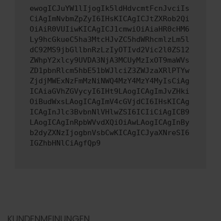
ewogICJuYW1lIjogIk5ldHdvcmtFcnJvciIs
CiAgImNvbmZpZyI6IHsKICAgICJtZXRob2Qi
OiAiR0VUIiwKICAgICJ1cmwiOiAiaHR0cHM6
Ly9hcGkueC5ha3MtcHJvZC5hdWRhcmlzLm5l
dC92MS9jbGllbnRzLzIyOTIvd2Vic2l0ZS12
ZWhpY2xlcy9UVDA3NjA3MCUyMzIxOT9maWVs
ZD1pbnRlcm5hbE51bWJlciZ3ZWJzaXRlPTYw
ZjdjMWExNzFmMzNiNWQ4MzY4MzY4MyIsCiAg
ICAiaGVhZGVycyI6IHt9LAogICAgImJvZHki
OiBudWxsLAogICAgImV4cGVjdCI6IHsKICAg
ICAgInJlc3BvbnNlVHlwZSI6ICIiCiAgICB9
LAogICAgInRpbWVvdXQiOiAwLAogICAgInBy
b2dyZXNzIjogbnVsbCwKICAgICJyaXNreSI6
IGZhbHNlCiAgfQp9
KUNDENMEINUNGEN