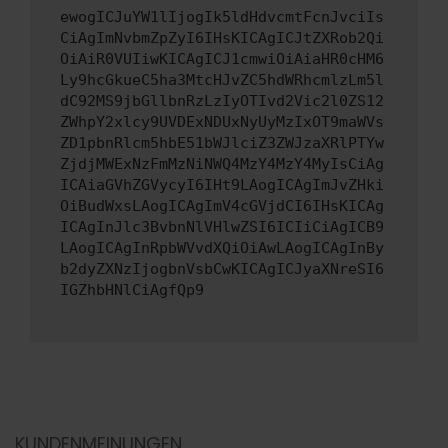
ewogICJuYW1lIjogIk5ldHdvcmtFcnJvciIs
CiAgImNvbmZpZyI6IHsKICAgICJtZXRob2Qi
OiAiR0VUIiwKICAgICJ1cmwiOiAiaHR0cHM6
Ly9hcGkueC5ha3MtcHJvZC5hdWRhcmlzLm5l
dC92MS9jbGllbnRzLzIyOTIvd2Vic2l0ZS12
ZWhpY2xlcy9UVDExNDUxNyUyMzIxOT9maWVs
ZD1pbnRlcm5hbE51bWJlciZ3ZWJzaXRlPTYw
ZjdjMWExNzFmMzNiNWQ4MzY4MzY4MyIsCiAg
ICAiaGVhZGVycyI6IHt9LAogICAgImJvZHki
OiBudWxsLAogICAgImV4cGVjdCI6IHsKICAg
ICAgInJlc3BvbnNlVHlwZSI6ICIiCiAgICB9
LAogICAgInRpbWVvdXQiOiAwLAogICAgInBy
b2dyZXNzIjogbnVsbCwKICAgICJyaXNreSI6
IGZhbHNlCiAgfQp9
KUNDENMEINUNGEN