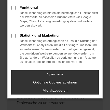
anderen Browser oder in einem privaten
Funktional
Fenster?
Diese Technologien bieten die bestmögliche Funktionalität
Starte dein Gerät neu.
der Webseite. Services von Drittanbietern wie Google
Maps, Chats, Fahrzeugbewertungssystem und weitere
Das kann manchmal helfen, vorübergehende
werden aktiviert.
Probleme zu beheben.
Stelle sicher, dass dein Browser und dein
Statistik und Marketing
Betriebssystem auf dem neuesten Stand
Diese Technologien ermöglichen es uns, die Nutzung der
Webseite zu analysieren, um die Leistung zu messen und
sind.
zu verbessern. Zudem werden Technologien eingesetzt,
Veraltete Software birgt nicht nur ein
die von dritten Werbetreibenden verwendet werden, um
Sicherheitsrisiko, sondern kann auch dazu
Sie auf anderen Webseiten zu verfolgen und um Anzeigen
zu schalten, die für Ihre Interessen relevant sind.
führen, dass bestimmte Funktionen nicht mehr
unterstützt werden.
Speichern
Wende dich an den Webseitenbetreiber.
Wenn du alle oben genannten Schritte versucht
Optionale Cookies ablehnen
hast, kontaktiere uns bitte. Wir werden
Alle akzeptieren
versuchen, das Problem zu beheben. Du kannst
uns diesen Text schicken, um uns bei der
Fehlersuche zu unterstützen: