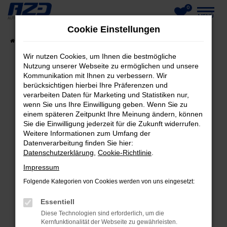
0
Zum
MENÜ
Cookie Einstellungen
Hauptinhalt
Startseite
Fahrzeuge
Fahrzeug-Showroom
springen
Wir nutzen Cookies, um Ihnen die bestmögliche
Nutzung unserer Webseite zu ermöglichen und unsere
Kommunikation mit Ihnen zu verbessern. Wir
berücksichtigen hierbei Ihre Präferenzen und
FEHLER: NETWORK ERROR
verarbeiten Daten für Marketing und Statistiken nur,
wenn Sie uns Ihre Einwilligung geben. Wenn Sie zu
Beim Laden ist ein Fehler aufgetreten.
einem späteren Zeitpunkt Ihre Meinung ändern, können
Hier sind ein paar Tipps, die dir helfen können:
Sie die Einwilligung jederzeit für die Zukunft widerrufen.
Weitere Informationen zum Umfang der
Datenverarbeitung finden Sie hier:
Überprüfe deine Firewall und deine
Datenschutzerklärung
,
Cookie-Richtlinie
.
Internetverbindung.
Laden andere Webseiten, zum Beispiel deine
Impressum
Suchmaschine?
Folgende Kategorien von Cookies werden von uns eingesetzt:
Prüfe deine Browsererweiterungen.
Essentiell
Manche Erweiterungen, wie Werbeblocker,
Diese Technologien sind erforderlich, um die
können das Laden bestimmter Seiten
Kernfunktionalität der Webseite zu gewährleisten.
verhindern. Funktioniert die Seite in einem