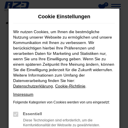
0
Zum
MENÜ
Cookie Einstellungen
Hauptinhalt
Startseite
Fahrzeuge
Fahrzeug-Showroom
springen
Wir nutzen Cookies, um Ihnen die bestmögliche
Nutzung unserer Webseite zu ermöglichen und unsere
Kommunikation mit Ihnen zu verbessern. Wir
berücksichtigen hierbei Ihre Präferenzen und
FEHLER: NETWORK ERROR
verarbeiten Daten für Marketing und Statistiken nur,
wenn Sie uns Ihre Einwilligung geben. Wenn Sie zu
Beim Laden ist ein Fehler aufgetreten.
einem späteren Zeitpunkt Ihre Meinung ändern, können
Hier sind ein paar Tipps, die dir helfen können:
Sie die Einwilligung jederzeit für die Zukunft widerrufen.
Weitere Informationen zum Umfang der
Datenverarbeitung finden Sie hier:
Überprüfe deine Firewall und deine
Datenschutzerklärung
,
Cookie-Richtlinie
.
Internetverbindung.
Laden andere Webseiten, zum Beispiel deine
Impressum
Suchmaschine?
Folgende Kategorien von Cookies werden von uns eingesetzt:
Prüfe deine Browsererweiterungen.
Essentiell
Manche Erweiterungen, wie Werbeblocker,
Diese Technologien sind erforderlich, um die
können das Laden bestimmter Seiten
Kernfunktionalität der Webseite zu gewährleisten.
verhindern. Funktioniert die Seite in einem