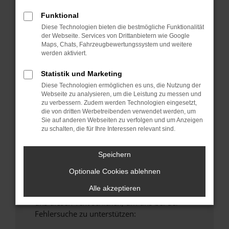
anderen Browser oder in einem privaten
Funktional
Fenster?
Diese Technologien bieten die bestmögliche Funktionalität
Starte dein Gerät neu.
der Webseite. Services von Drittanbietern wie Google
Maps, Chats, Fahrzeugbewertungssystem und weitere
Das kann manchmal helfen, vorübergehende
werden aktiviert.
Probleme zu beheben.
Stelle sicher, dass dein Browser und dein
Statistik und Marketing
Betriebssystem auf dem neuesten Stand
Diese Technologien ermöglichen es uns, die Nutzung der
Webseite zu analysieren, um die Leistung zu messen und
sind.
zu verbessern. Zudem werden Technologien eingesetzt,
Veraltete Software birgt nicht nur ein
die von dritten Werbetreibenden verwendet werden, um
Sicherheitsrisiko, sondern kann auch dazu
Sie auf anderen Webseiten zu verfolgen und um Anzeigen
zu schalten, die für Ihre Interessen relevant sind.
führen, dass bestimmte Funktionen nicht mehr
unterstützt werden.
Speichern
Wende dich an den Webseitenbetreiber.
Wenn du alle oben genannten Schritte versucht
Optionale Cookies ablehnen
hast, kontaktiere uns bitte. Wir werden
Alle akzeptieren
versuchen, das Problem zu beheben. Du kannst
uns diesen Text schicken, um uns bei der
Fehlersuche zu unterstützen: