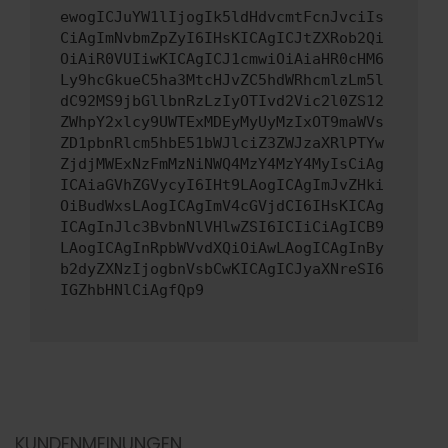
ewogICJuYW1lIjogIk5ldHdvcmtFcnJvciIs
CiAgImNvbmZpZyI6IHsKICAgICJtZXRob2Qi
OiAiR0VUIiwKICAgICJ1cmwiOiAiaHR0cHM6
Ly9hcGkueC5ha3MtcHJvZC5hdWRhcmlzLm5l
dC92MS9jbGllbnRzLzIyOTIvd2Vic2l0ZS12
ZWhpY2xlcy9UWTExMDEyMyUyMzIxOT9maWVs
ZD1pbnRlcm5hbE51bWJlciZ3ZWJzaXRlPTYw
ZjdjMWExNzFmMzNiNWQ4MzY4MzY4MyIsCiAg
ICAiaGVhZGVycyI6IHt9LAogICAgImJvZHki
OiBudWxsLAogICAgImV4cGVjdCI6IHsKICAg
ICAgInJlc3BvbnNlVHlwZSI6ICIiCiAgICB9
LAogICAgInRpbWVvdXQiOiAwLAogICAgInBy
b2dyZXNzIjogbnVsbCwKICAgICJyaXNreSI6
IGZhbHNlCiAgfQp9
KUNDENMEINUNGEN