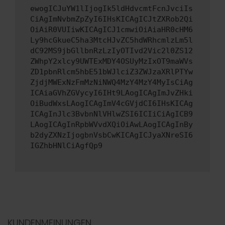
ewogICJuYW1lIjogIk5ldHdvcmtFcnJvciIs
CiAgImNvbmZpZyI6IHsKICAgICJtZXRob2Qi
OiAiR0VUIiwKICAgICJ1cmwiOiAiaHR0cHM6
Ly9hcGkueC5ha3MtcHJvZC5hdWRhcmlzLm5l
dC92MS9jbGllbnRzLzIyOTIvd2Vic2l0ZS12
ZWhpY2xlcy9UWTExMDY4OSUyMzIxOT9maWVs
ZD1pbnRlcm5hbE51bWJlciZ3ZWJzaXRlPTYw
ZjdjMWExNzFmMzNiNWQ4MzY4MzY4MyIsCiAg
ICAiaGVhZGVycyI6IHt9LAogICAgImJvZHki
OiBudWxsLAogICAgImV4cGVjdCI6IHsKICAg
ICAgInJlc3BvbnNlVHlwZSI6ICIiCiAgICB9
LAogICAgInRpbWVvdXQiOiAwLAogICAgInBy
b2dyZXNzIjogbnVsbCwKICAgICJyaXNreSI6
IGZhbHNlCiAgfQp9
KUNDENMEINUNGEN