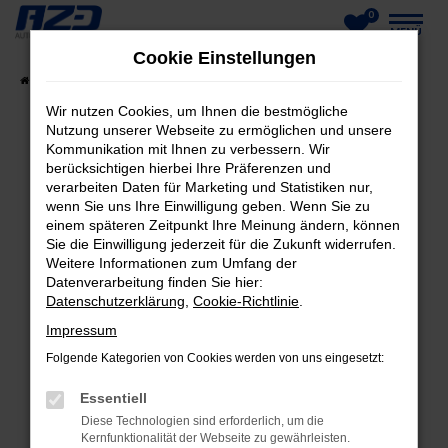
0
Zum
MENÜ
Cookie Einstellungen
Hauptinhalt
Startseite
Fahrzeuge
Fahrzeug-Showroom
springen
Wir nutzen Cookies, um Ihnen die bestmögliche
Nutzung unserer Webseite zu ermöglichen und unsere
Kommunikation mit Ihnen zu verbessern. Wir
berücksichtigen hierbei Ihre Präferenzen und
FEHLER: NETWORK ERROR
verarbeiten Daten für Marketing und Statistiken nur,
wenn Sie uns Ihre Einwilligung geben. Wenn Sie zu
Beim Laden ist ein Fehler aufgetreten.
einem späteren Zeitpunkt Ihre Meinung ändern, können
Hier sind ein paar Tipps, die dir helfen können:
Sie die Einwilligung jederzeit für die Zukunft widerrufen.
Weitere Informationen zum Umfang der
Datenverarbeitung finden Sie hier:
Überprüfe deine Firewall und deine
Datenschutzerklärung
,
Cookie-Richtlinie
.
Internetverbindung.
Laden andere Webseiten, zum Beispiel deine
Impressum
Suchmaschine?
Folgende Kategorien von Cookies werden von uns eingesetzt:
Prüfe deine Browsererweiterungen.
Essentiell
Manche Erweiterungen, wie Werbeblocker,
Diese Technologien sind erforderlich, um die
können das Laden bestimmter Seiten
Kernfunktionalität der Webseite zu gewährleisten.
verhindern. Funktioniert die Seite in einem