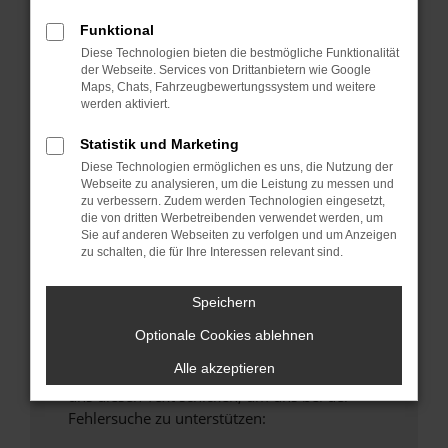
anderen Browser oder in einem privaten
Funktional
Fenster?
Diese Technologien bieten die bestmögliche Funktionalität
Starte dein Gerät neu.
der Webseite. Services von Drittanbietern wie Google
Maps, Chats, Fahrzeugbewertungssystem und weitere
Das kann manchmal helfen, vorübergehende
werden aktiviert.
Probleme zu beheben.
Stelle sicher, dass dein Browser und dein
Statistik und Marketing
Betriebssystem auf dem neuesten Stand
Diese Technologien ermöglichen es uns, die Nutzung der
Webseite zu analysieren, um die Leistung zu messen und
sind.
zu verbessern. Zudem werden Technologien eingesetzt,
Veraltete Software birgt nicht nur ein
die von dritten Werbetreibenden verwendet werden, um
Sicherheitsrisiko, sondern kann auch dazu
Sie auf anderen Webseiten zu verfolgen und um Anzeigen
zu schalten, die für Ihre Interessen relevant sind.
führen, dass bestimmte Funktionen nicht mehr
unterstützt werden.
Speichern
Wende dich an den Webseitenbetreiber.
Wenn du alle oben genannten Schritte versucht
Optionale Cookies ablehnen
hast, kontaktiere uns bitte. Wir werden
Alle akzeptieren
versuchen, das Problem zu beheben. Du kannst
uns diesen Text schicken, um uns bei der
Fehlersuche zu unterstützen: